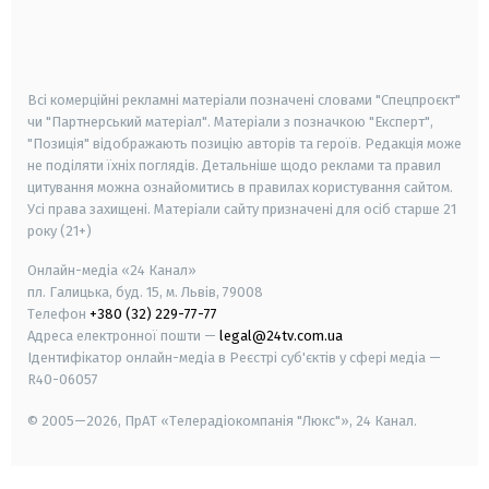
android
apple
smart tv
samsung smart tv
Всі комерційні рекламні матеріали позначені словами "Спецпроєкт"
чи "Партнерський матеріал". Матеріали з позначкою "Експерт",
"Позиція" відображають позицію авторів та героїв. Редакція може
не поділяти їхніх поглядів. Детальніше щодо реклами та правил
цитування можна ознайомитись в правилах користування сайтом.
Усі права захищені.
Матеріали сайту призначені для осіб старше
21
року (21+)
Онлайн-медіа «24 Канал»
пл. Галицька, буд. 15, м. Львів, 79008
Телефон
+380 (32) 229-77-77
Адреса електронної пошти —
legal@24tv.com.ua
Ідентифікатор онлайн-медіа в Реєстрі суб'єктів у сфері медіа —
R40-06057
© 2005—2026,
ПрАТ «Телерадіокомпанія "Люкс"», 24 Канал.