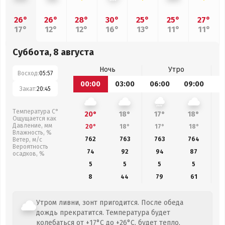
26°
26°
28°
30°
25°
25°
27°
17°
12°
12°
16°
13°
11°
11°
Суббота, 8 августа
Ночь
Утро
Восход:
05:57
00:00
03:00
06:00
09:00
1
Закат:
20:45
Температура С°
20°
18°
17°
18°
Ощущается как
Давление, мм
20°
18°
17°
18°
Влажность, %
762
763
763
764
Ветер, м/с
Вероятность
74
92
94
87
осадков, %
5
5
5
5
8
44
79
61
Утром ливни, зонт пригодится. После обеда
дождь прекратится. Температура будет
колебаться от +17°C до +26°C, будет тепло,