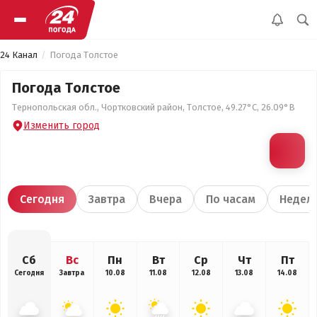
24 Канал
Погода Толстое
Погода Толстое
Тернопольская обл., Чортковский район, Толстое, 49.27°С, 26.09°В
Изменить город
Сегодня
Завтра
Вчера
По часам
Недел
Сб
Вс
Пн
Вт
Ср
Чт
Пт
Сегодня
Завтра
10.08
11.08
12.08
13.08
14.08