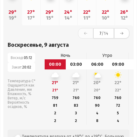
29°
27°
29°
24°
22°
22°
26°
19°
17°
15°
14°
11°
10°
12°
7
/14
Воскресенье, 9 августа
Ночь
Утро
Восход:
05:12
00:00
03:00
06:00
09:00
1
Закат:
20:02
Температура С°
21°
21°
20°
22°
Ощущается как
Давление, мм
21°
21°
20°
22°
Влажность, %
759
760
760
760
Ветер, м/с
Вероятность
81
83
90
72
осадков, %
2
3
4
5
2
2
8
4
Температура воздуха от +19°C до +29°C. Большую