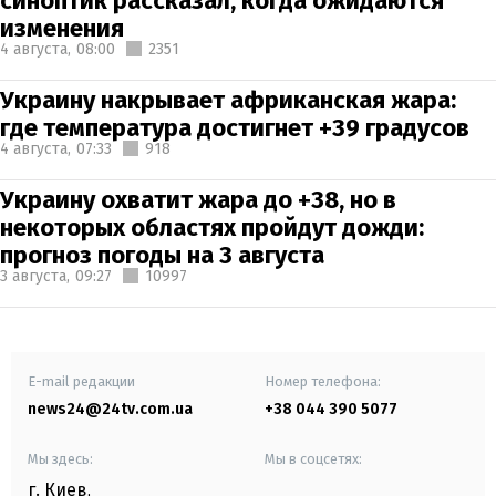
синоптик рассказал, когда ожидаются
изменения
4 августа,
08:00
2351
Украину накрывает африканская жара:
где температура достигнет +39 градусов
4 августа,
07:33
918
Украину охватит жара до +38, но в
некоторых областях пройдут дожди:
прогноз погоды на 3 августа
3 августа,
09:27
10997
E-mail редакции
Номер телефона:
news24@24tv.com.ua
+38 044 390 5077
Мы здесь:
Мы в соцсетях:
г. Киев
,