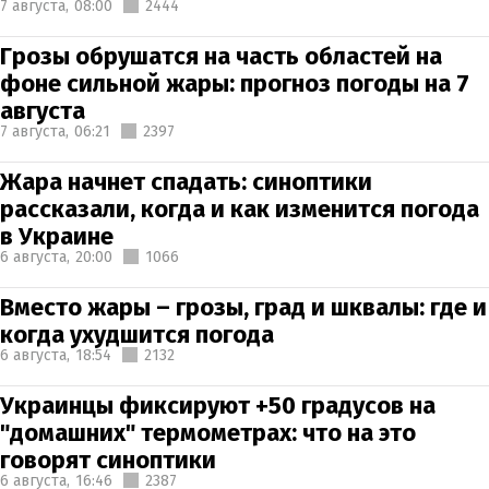
7 августа,
08:00
2444
Грозы обрушатся на часть областей на
фоне сильной жары: прогноз погоды на 7
августа
7 августа,
06:21
2397
Жара начнет спадать: синоптики
рассказали, когда и как изменится погода
в Украине
6 августа,
20:00
1066
Вместо жары – грозы, град и шквалы: где и
когда ухудшится погода
6 августа,
18:54
2132
Украинцы фиксируют +50 градусов на
"домашних" термометрах: что на это
говорят синоптики
6 августа,
16:46
2387