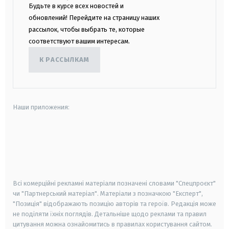
Будьте в курсе всех новостей и
обновлений! Перейдите на страницу наших
рассылок, чтобы выбрать те, которые
соответствуют вашим интересам.
К РАССЫЛКАМ
Наши приложения:
android
apple
smart tv
samsung smart tv
Всі комерційні рекламні матеріали позначені словами "Спецпроєкт"
чи "Партнерський матеріал". Матеріали з позначкою "Експерт",
"Позиція" відображають позицію авторів та героїв. Редакція може
не поділяти їхніх поглядів. Детальніше щодо реклами та правил
цитування можна ознайомитись в правилах користування сайтом.