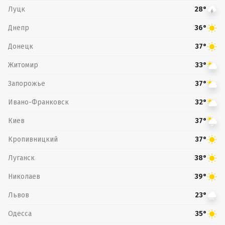
Луцк
28°
Днепр
36°
Донецк
37°
Житомир
33°
Запорожье
37°
Ивано-Франковск
32°
Киев
37°
Кропивницкий
37°
Луганск
38°
Николаев
39°
Львов
23°
Одесса
35°