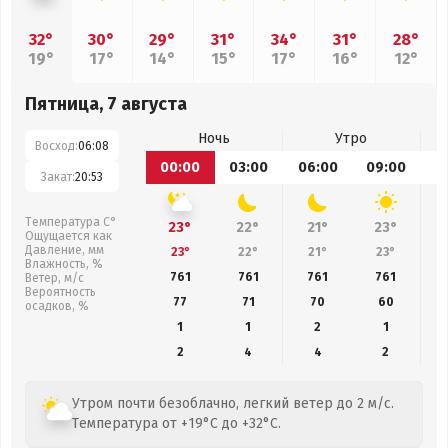
32°
30°
29°
31°
34°
31°
28°
19°
17°
14°
15°
17°
16°
12°
Пятница, 7 августа
Ночь
Утро
Восход:
06:08
00:00
03:00
06:00
09:00
1
Закат:
20:53
Температура С°
23°
22°
21°
23°
Ощущается как
Давление, мм
23°
22°
21°
23°
Влажность, %
761
761
761
761
Ветер, м/с
Вероятность
77
71
70
60
осадков, %
1
1
2
1
2
4
4
2
Утром почти безоблачно, легкий ветер до 2 м/с.
Температура от +19°C до +32°C.