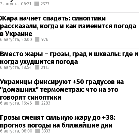
7 августа,
06:21
2373
Жара начнет спадать: синоптики
рассказали, когда и как изменится погода
в Украине
6 августа,
20:00
976
Вместо жары – грозы, град и шквалы: где и
когда ухудшится погода
6 августа,
18:54
2113
Украинцы фиксируют +50 градусов на
"домашних" термометрах: что на это
говорят синоптики
6 августа,
16:46
2283
Грозы сменят сильную жару до +38:
прогноз погоды на ближайшие дни
6 августа,
08:00
3333