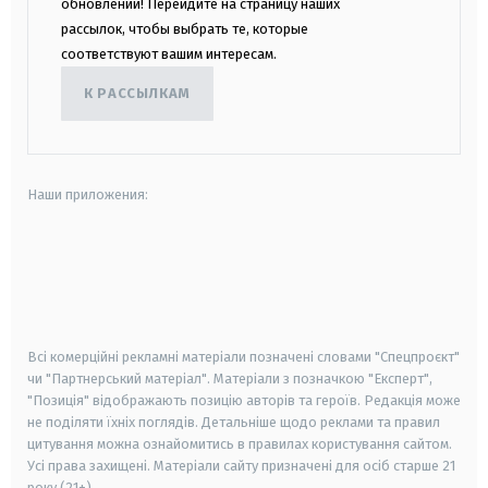
обновлений! Перейдите на страницу наших
рассылок, чтобы выбрать те, которые
соответствуют вашим интересам.
К РАССЫЛКАМ
Наши приложения:
android
apple
smart tv
samsung smart tv
Всі комерційні рекламні матеріали позначені словами "Спецпроєкт"
чи "Партнерський матеріал". Матеріали з позначкою "Експерт",
"Позиція" відображають позицію авторів та героїв. Редакція може
не поділяти їхніх поглядів. Детальніше щодо реклами та правил
цитування можна ознайомитись в правилах користування сайтом.
Усі права захищені.
Матеріали сайту призначені для осіб старше
21
року (21+)