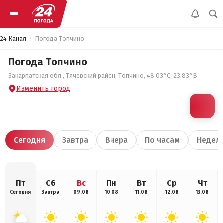
24 Канал
Погода Топчино
Погода Топчино
Закарпатская обл., Тячевский район, Топчино, 48.03°С, 23.83°В
Изменить город
Сегодня
Завтра
Вчера
По часам
Недел
Пт
Сб
Вс
Пн
Вт
Ср
Чт
Сегодня
Завтра
09.08
10.08
11.08
12.08
13.08