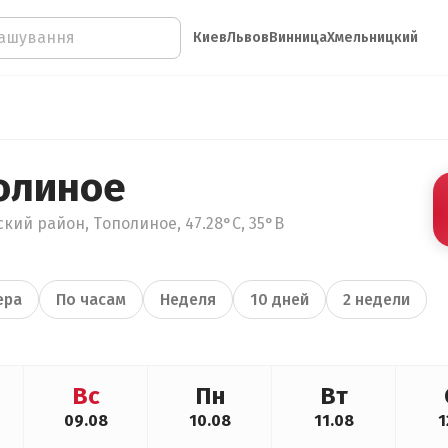
Киев
Львов
Винница
Хмельницкий
олиное
кий район, Тополиное, 47.28°С, 35°В
ера
По часам
Неделя
10 дней
2 недели
Вс
Пн
Вт
09.08
10.08
11.08
1