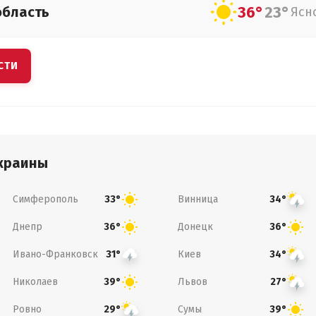
36°
23°
область
Ясн
СТИ
краины
Симферополь
Винница
33°
34°
Днепр
Донецк
36°
36°
Ивано-Франковск
Киев
31°
34°
Николаев
Львов
39°
27°
Ровно
Сумы
29°
39°