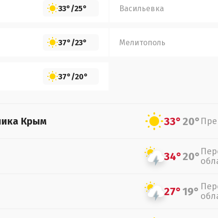
33°
/
25°
Васильевка
37°
/
23°
Мелитополь
37°
/
20°
33°
20°
лика Крым
Пре
Пер
34°
20°
обл
Пер
27°
19°
обл