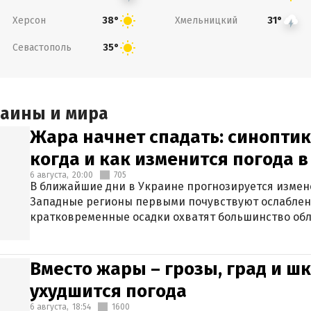
Херсон
Хмельницкий
38°
31°
Севастополь
35°
раины и мира
Жара начнет спадать: синоптик
когда и как изменится погода 
6 августа,
20:00
705
В ближайшие дни в Украине прогнозируется измен
Западные регионы первыми почувствуют ослаблен
кратковременные осадки охватят большинство обл
Вместо жары – грозы, град и шк
ухудшится погода
6 августа,
18:54
1600