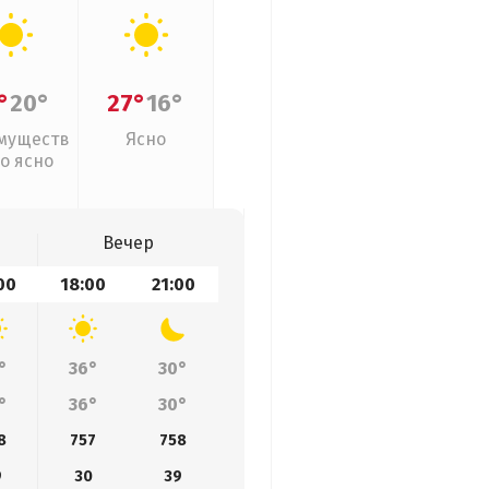
°
20°
27°
16°
муществ
Ясно
о ясно
Вечер
00
18:00
21:00
°
36°
30°
°
36°
30°
8
757
758
9
30
39