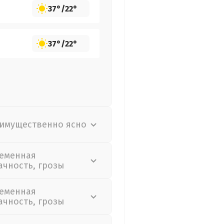
37°
/
22°
37°
/
22°
имущественно ясно
еменная
ачность, грозы
еменная
ачность, грозы