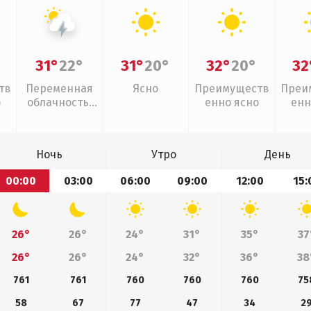
31°
22°
31°
20°
32°
20°
32
тв
Переменная
Ясно
Преимуществ
Преи
о
облачность,
енно ясно
енн
грозы
Ночь
Утро
День
00:00
03:00
06:00
09:00
12:00
15:
26°
26°
24°
31°
35°
37
26°
26°
24°
32°
36°
38
761
761
760
760
760
75
58
67
77
47
34
2