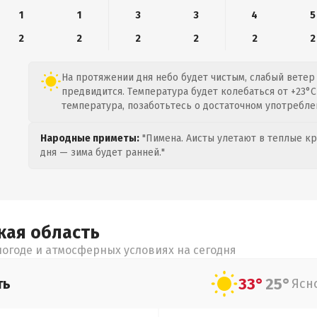
1
1
3
3
4
5
2
2
2
2
2
2
На протяжении дня небо будет чистым, слабый ветер 
предвидится. Температура будет колебаться от +23°C
температура, позаботьтесь о достаточном употребле
Народные приметы:
"Пимена. Аисты улетают в теплые кра
дня — зима будет ранней."
кая
область
огоде и атмосферных условиях на сегодня
33°
25°
ть
Ясн