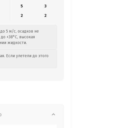
5
3
2
2
до 5 м/с, осадков не
 до +38°C, высокая
нии жидкости.
я. Если улетели до этого
о