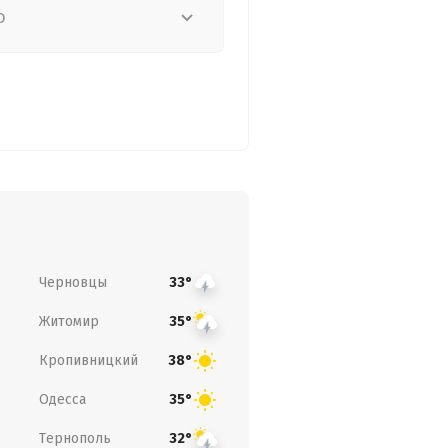
о
Черновцы
33°
Житомир
35°
Кропивницкий
38°
Одесса
35°
Тернополь
32°