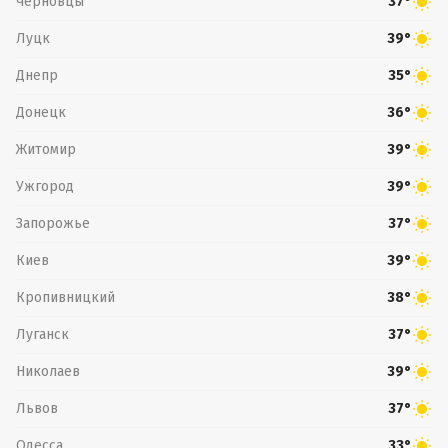
Черновцы
37°
Луцк
39°
Днепр
35°
Донецк
36°
Житомир
39°
Ужгород
39°
Запорожье
37°
Киев
39°
Кропивницкий
38°
Луганск
37°
Николаев
39°
Львов
37°
Одесса
33°