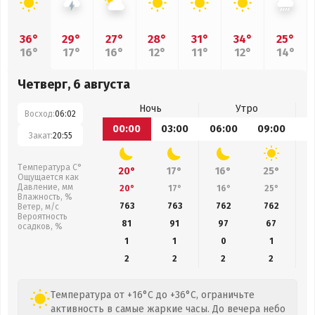
36°
29°
27°
28°
31°
34°
25°
16°
17°
16°
12°
11°
12°
14°
Четверг, 6 августа
Ночь
Утро
Восход:
06:02
00:00
03:00
06:00
09:00
1
Закат:
20:55
Температура С°
20°
17°
16°
25°
Ощущается как
Давление, мм
20°
17°
16°
25°
Влажность, %
763
763
762
762
Ветер, м/с
Вероятность
81
91
97
67
осадков, %
1
1
0
1
2
2
2
2
Температура от +16°C до +36°C, ограничьте
активность в самые жаркие часы. До вечера небо