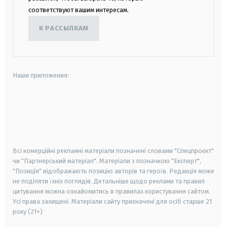
соответствуют вашим интересам.
К РАССЫЛКАМ
Наши приложения:
android
apple
smart tv
samsung smart tv
Всі комерційні рекламні матеріали позначені словами "Спецпроєкт"
чи "Партнерський матеріал". Матеріали з позначкою "Експерт",
"Позиція" відображають позицію авторів та героїв. Редакція може
не поділяти їхніх поглядів. Детальніше щодо реклами та правил
цитування можна ознайомитись в правилах користування сайтом.
Усі права захищені.
Матеріали сайту призначені для осіб старше
21
року (21+)