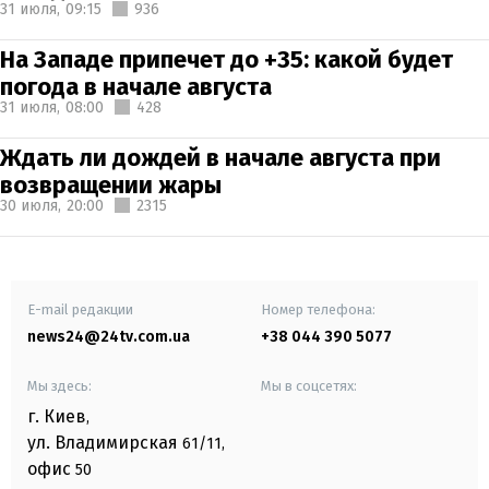
31 июля,
09:15
936
На Западе припечет до +35: какой будет
погода в начале августа
31 июля,
08:00
428
Ждать ли дождей в начале августа при
возвращении жары
30 июля,
20:00
2315
E-mail редакции
Номер телефона:
news24@24tv.com.ua
+38 044 390 5077
Мы здесь:
Мы в соцсетях:
г. Киев
,
ул. Владимирская
61/11,
офис
50