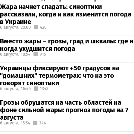
Жара начнет спадать: синоптики
рассказали, когда и как изменится погода
в Украине
6 августа,
20:00
420
Вместо жары – грозы, град и шквалы: где и
когда ухудшится погода
6 августа,
18:54
915
Украинцы фиксируют +50 градусов на
"домашних" термометрах: что на это
говорят синоптики
6 августа,
16:46
1343
Грозы обрушатся на часть областей на
фоне сильной жары: прогноз погоды на 7
августа
6 августа,
15:54
344