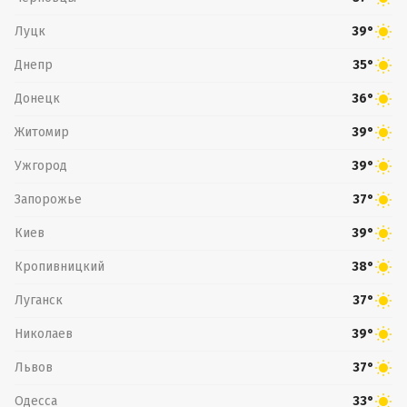
Луцк
39°
Днепр
35°
Донецк
36°
Житомир
39°
Ужгород
39°
Запорожье
37°
Киев
39°
Кропивницкий
38°
Луганск
37°
Николаев
39°
Львов
37°
Одесса
33°