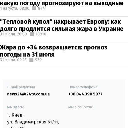
какую погоду прогнозируют на выходные
1 августа,
08:00
844
"Тепловой купол" накрывает Европу: как
долго продлится сильная жара в Украине
31 июля,
20:00
10910
Жара до +34 возвращается: прогноз
погоды на 31 июля
31 июля,
09:15
939
E-mail редакции
Номер телефона:
news24@24tv.com.ua
+38 044 390 5077
Мы здесь:
Мы в соцсетях:
г. Киев
,
ул. Владимирская
61/11,