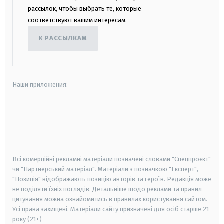
рассылок, чтобы выбрать те, которые
соответствуют вашим интересам.
К РАССЫЛКАМ
Наши приложения:
android
apple
smart tv
samsung smart tv
Всі комерційні рекламні матеріали позначені словами "Спецпроєкт"
чи "Партнерський матеріал". Матеріали з позначкою "Експерт",
"Позиція" відображають позицію авторів та героїв. Редакція може
не поділяти їхніх поглядів. Детальніше щодо реклами та правил
цитування можна ознайомитись в правилах користування сайтом.
Усі права захищені.
Матеріали сайту призначені для осіб старше
21
року (21+)