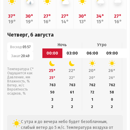
37°
30°
27°
27°
30°
34°
27°
19°
19°
16°
14°
13°
15°
16°
Четверг, 6 августа
Ночь
Утро
Восход:
05:57
00:00
03:00
06:00
09:00
1
Закат:
20:49
Температура С°
25°
22°
20°
26°
Ощущается как
Давление, мм
25°
22°
20°
26°
Влажность, %
763
763
762
762
Ветер, м/с
Вероятность
50
61
72
58
осадков, %
3
2
1
0
2
2
2
2
С утра и до вечера небо будет безоблачным,
слабый ветер до 5 м/с. Температура воздуха от