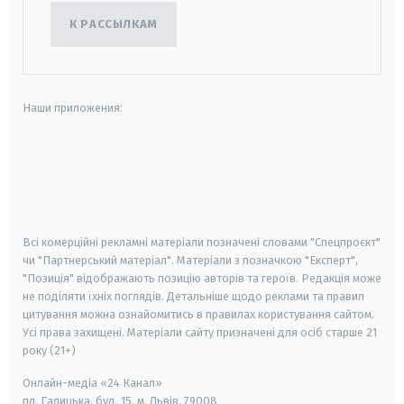
К РАССЫЛКАМ
Наши приложения:
android
apple
smart tv
samsung smart tv
Всі комерційні рекламні матеріали позначені словами "Спецпроєкт"
чи "Партнерський матеріал". Матеріали з позначкою "Експерт",
"Позиція" відображають позицію авторів та героїв. Редакція може
не поділяти їхніх поглядів. Детальніше щодо реклами та правил
цитування можна ознайомитись в правилах користування сайтом.
Усі права захищені.
Матеріали сайту призначені для осіб старше
21
року (21+)
Онлайн-медіа «24 Канал»
пл. Галицька, буд. 15, м. Львів, 79008