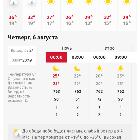
36°
32°
27°
26°
29°
32°
29°
19°
19°
17°
16°
13°
15°
16°
Четверг, 6 августа
Ночь
Утро
Восход:
05:57
00:00
03:00
06:00
09:00
1
Закат:
20:49
Температура С°
25°
22°
20°
25°
Ощущается как
Давление, мм
25°
22°
20°
25°
Влажность, %
763
763
762
762
Ветер, м/с
Вероятность
50
61
72
58
осадков, %
3
2
1
1
2
2
2
2
До обеда небо будет чистым, слабый ветер до 4
м/с. На термометре от +19°C до +36°C, высокая