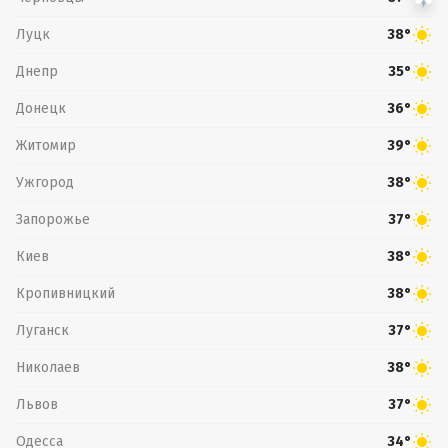
Луцк
38°
Днепр
35°
Донецк
36°
Житомир
39°
Ужгород
38°
Запорожье
37°
Киев
38°
Кропивницкий
38°
Луганск
37°
Николаев
38°
Львов
37°
Одесса
34°