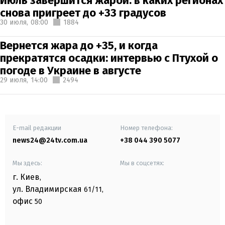
Июль завершится жарой: в каких регионах
снова пригреет до +33 градусов
30 июля,
08:00
1884
Вернется жара до +35, и когда
прекратятся осадки: интервью с Птухой о
погоде в Украине в августе
29 июля,
14:00
2494
E-mail редакции
Номер телефона:
news24@24tv.com.ua
+38 044 390 5077
Мы здесь:
Мы в соцсетях:
г. Киев
,
ул. Владимирская
61/11,
офис
50