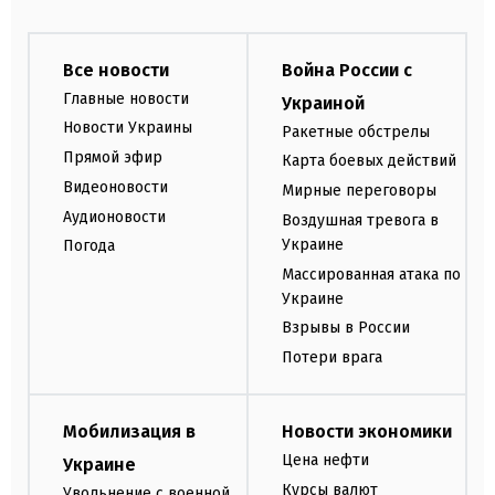
Все новости
Война России с
Главные новости
Украиной
Новости Украины
Ракетные обстрелы
Прямой эфир
Карта боевых действий
Видеоновости
Мирные переговоры
Аудионовости
Воздушная тревога в
Украине
Погода
Массированная атака по
Украине
Взрывы в России
Потери врага
Мобилизация в
Новости экономики
Цена нефти
Украине
Курсы валют
Увольнение с военной