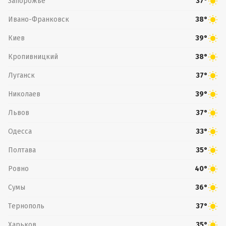
Запорожье
37°
Ивано-Франковск
38°
Киев
39°
Кропивницкий
38°
Луганск
37°
Николаев
39°
Львов
37°
Одесса
33°
Полтава
35°
Ровно
40°
Сумы
36°
Тернополь
37°
Харьков
35°