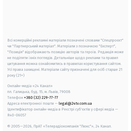
android
apple
smart tv
samsung smart tv
Всі комерційні рекламні матеріали позначені словами "Спецпроєкт"
чи "Партнерський матеріал". Матеріали з позначкою "Експерт",
"Позиція" відображають позицію авторів та героїв. Редакція може
не поділяти їхніх поглядів. Детальніше щодо реклами та правил
цитування можна ознайомитись в правилах користування сайтом.
Усі права захищені.
Матеріали сайту призначені для осіб старше
21
року (21+)
Онлайн-медіа «24 Канал»
пл. Галицька, буд. 15, м. Львів, 79008
Телефон
+380 (32) 229-77-77
Адреса електронної пошти —
legal@24tv.com.ua
Ідентифікатор онлайн-медіа в Реєстрі суб'єктів у сфері медіа —
R40-06057
© 2005—2026,
ПрАТ «Телерадіокомпанія "Люкс"», 24 Канал.