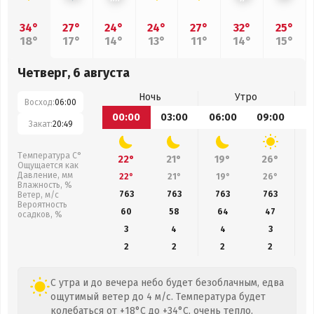
34°
27°
24°
24°
27°
32°
25°
18°
17°
14°
13°
11°
14°
15°
Четверг, 6 августа
Ночь
Утро
Восход:
06:00
00:00
03:00
06:00
09:00
1
Закат:
20:49
Температура С°
22°
21°
19°
26°
Ощущается как
Давление, мм
22°
21°
19°
26°
Влажность, %
763
763
763
763
Ветер, м/с
Вероятность
60
58
64
47
осадков, %
3
4
4
3
2
2
2
2
С утра и до вечера небо будет безоблачным, едва
ощутимый ветер до 4 м/с. Температура будет
колебаться от +18°C до +34°C, очень тепло,