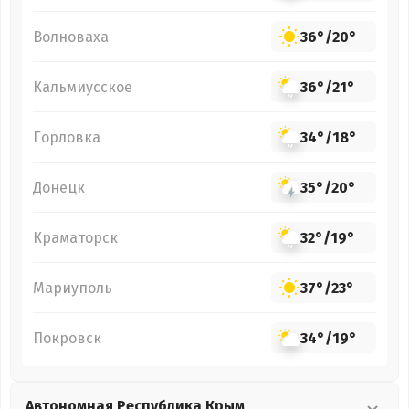
Волноваха
36°
/
20°
Кальмиусское
36°
/
21°
Горловка
34°
/
18°
Донецк
35°
/
20°
Краматорск
32°
/
19°
Мариуполь
37°
/
23°
Покровск
34°
/
19°
Автономная Республика Крым