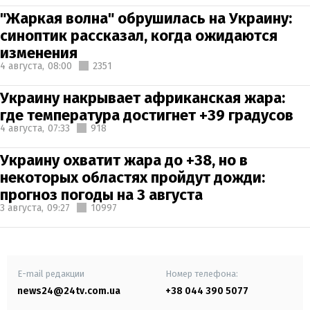
"Жаркая волна" обрушилась на Украину:
синоптик рассказал, когда ожидаются
изменения
4 августа,
08:00
2351
Украину накрывает африканская жара:
где температура достигнет +39 градусов
4 августа,
07:33
918
Украину охватит жара до +38, но в
некоторых областях пройдут дожди:
прогноз погоды на 3 августа
3 августа,
09:27
10997
E-mail редакции
Номер телефона:
news24@24tv.com.ua
+38 044 390 5077