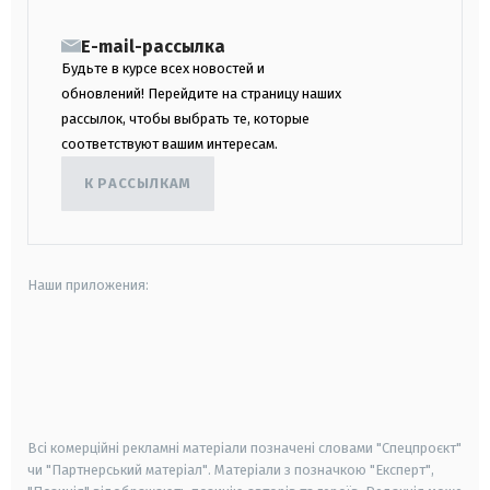
E-mail-рассылка
Будьте в курсе всех новостей и
обновлений! Перейдите на страницу наших
рассылок, чтобы выбрать те, которые
соответствуют вашим интересам.
К РАССЫЛКАМ
Наши приложения:
android
apple
smart tv
samsung smart tv
Всі комерційні рекламні матеріали позначені словами "Спецпроєкт"
чи "Партнерський матеріал". Матеріали з позначкою "Експерт",