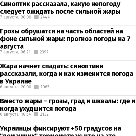
Синоптик рассказала, какую непогоду
следует ожидать после сильной жары
7 августа,
08:00
2444
Грозы обрушатся на часть областей на
фоне сильной жары: прогноз погоды на 7
августа
7 августа,
06:21
2397
Жара начнет спадать: синоптики
рассказали, когда и как изменится погода
в Украине
6 августа,
20:00
1065
Вместо жары – грозы, град и шквалы: где и
когда ухудшится погода
6 августа,
18:54
2132
Украинцы фиксируют +50 градусов на
"домашних" термометрах: что на это