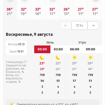
36°
32°
33°
32°
26°
27°
27°
21°
19°
18°
17°
13°
11°
11°
7
/14
Воскресенье, 9 августа
Ночь
Утро
Восход:
05:13
00:00
03:00
06:00
09:00
1
Закат:
19:51
Температура С°
23°
22°
21°
29°
Ощущается как
Давление, мм
23°
22°
21°
30°
Влажность, %
758
758
758
758
Ветер, м/с
Вероятность
56
55
57
51
осадков, %
3
4
4
4
2
2
2
2
Температура воздуха от +21°C до +36°C,