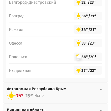
Белгород-Днестровский
32°
/
23°
Болград
36°
/
21°
Измаил
34°
/
21°
Одесса
33°
/
23°
Подольск
36°
/
20°
Раздельная
37°
/
22°
Автономная Республика Крым
35°
19°
Ясно
Винницкая
область