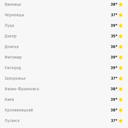
Винница
38°
Черновцы
37°
Луцк
39°
Днепр
35°
Донецк
36°
Житомир
39°
Ужгород
39°
Запорожье
37°
Ивано-Франковск
38°
Киев
39°
Кропивницкий
38°
Луганск
37°