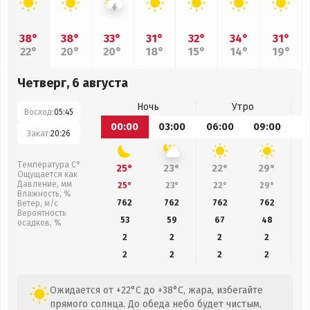
38°
38°
33°
31°
32°
34°
31°
22°
20°
20°
18°
15°
14°
19°
Четверг, 6 августа
Ночь
Утро
Восход:
05:45
00:00
03:00
06:00
09:00
1
Закат:
20:26
Температура С°
25°
23°
22°
29°
Ощущается как
Давление, мм
25°
23°
22°
29°
Влажность, %
762
762
762
762
Ветер, м/с
Вероятность
53
59
67
48
осадков, %
2
2
2
2
2
2
2
2
Ожидается от +22°C до +38°C, жара, избегайте
прямого солнца. До обеда небо будет чистым,