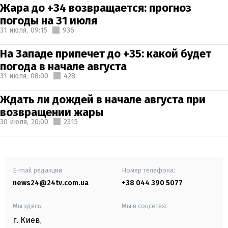
Жара до +34 возвращается: прогноз
погоды на 31 июля
31 июля,
09:15
936
На Западе припечет до +35: какой будет
погода в начале августа
31 июля,
08:00
428
Ждать ли дождей в начале августа при
возвращении жары
30 июля,
20:00
2315
E-mail редакции
Номер телефона:
news24@24tv.com.ua
+38 044 390 5077
Мы здесь:
Мы в соцсетях:
г. Киев
,