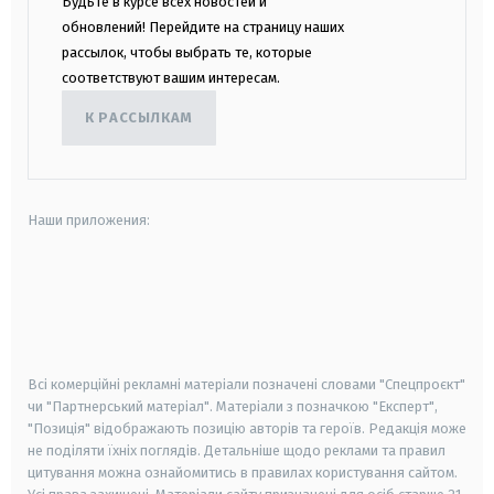
Будьте в курсе всех новостей и
обновлений! Перейдите на страницу наших
рассылок, чтобы выбрать те, которые
соответствуют вашим интересам.
К РАССЫЛКАМ
Наши приложения:
android
apple
smart tv
samsung smart tv
Всі комерційні рекламні матеріали позначені словами "Спецпроєкт"
чи "Партнерський матеріал". Матеріали з позначкою "Експерт",
"Позиція" відображають позицію авторів та героїв. Редакція може
не поділяти їхніх поглядів. Детальніше щодо реклами та правил
цитування можна ознайомитись в правилах користування сайтом.