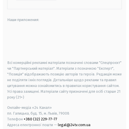
Наши приложения:
android
apple
smart tv
samsung smart tv
Всі комерційні рекламні матеріали позначені словами "Спецпроєкт"
чи "Партнерський матеріал". Матеріали з позначкою "Експерт",
"Позиція" відображають позицію авторів та героїв. Редакція може
не поділяти їхніх поглядів. Детальніше щодо реклами та правил
цитування можна ознайомитись в правилах користування сайтом.
Усі права захищені.
Матеріали сайту призначені для осіб старше
21
року (21+)
Онлайн-медіа «24 Канал»
пл. Галицька, буд. 15, м. Львів, 79008
Телефон
+380 (32) 229-77-77
Адреса електронної пошти —
legal@24tv.com.ua