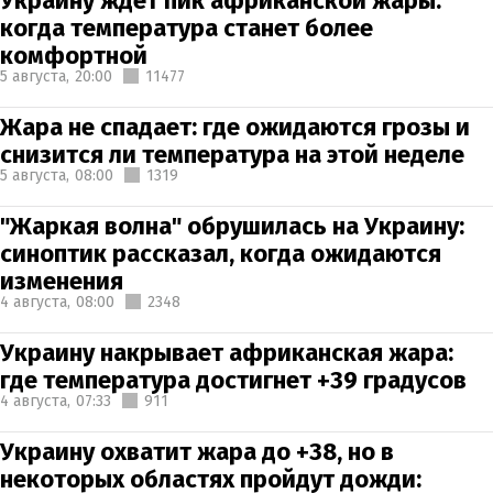
Украину ждет пик африканской жары:
когда температура станет более
комфортной
5 августа,
20:00
11477
Жара не спадает: где ожидаются грозы и
снизится ли температура на этой неделе
5 августа,
08:00
1319
"Жаркая волна" обрушилась на Украину:
синоптик рассказал, когда ожидаются
изменения
4 августа,
08:00
2348
Украину накрывает африканская жара:
где температура достигнет +39 градусов
4 августа,
07:33
911
Украину охватит жара до +38, но в
некоторых областях пройдут дожди: