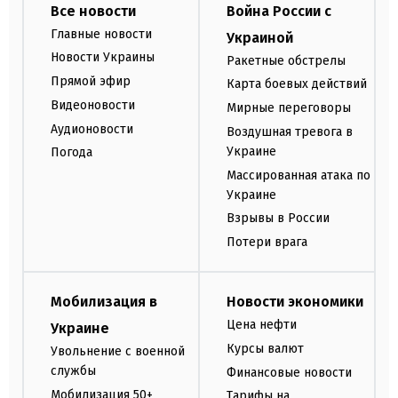
Все новости
Война России с
Главные новости
Украиной
Новости Украины
Ракетные обстрелы
Прямой эфир
Карта боевых действий
Видеоновости
Мирные переговоры
Аудионовости
Воздушная тревога в
Украине
Погода
Массированная атака по
Украине
Взрывы в России
Потери врага
Мобилизация в
Новости экономики
Цена нефти
Украине
Курсы валют
Увольнение с военной
службы
Финансовые новости
Мобилизация 50+
Тарифы на