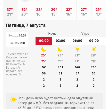
37°
32°
28°
29°
32°
27°
25°
21°
20°
16°
15°
16°
16°
13°
Пятница, 7 августа
Ночь
Утро
Восход:
05:26
00:00
03:00
06:00
09:00
1
Закат:
20:18
Температура С°
25°
23°
21°
29°
Ощущается как
Давление, мм
25°
23°
21°
29°
Влажность, %
761
761
760
760
Ветер, м/с
Вероятность
50
61
67
50
осадков, %
2
2
2
2
2
2
2
2
Весь день небо будет чистым, едва ощутимый
ветер до 4 м/с, без осадков. На термометре от
+21°C до +37°C, очень тепло, держитесь в тени.