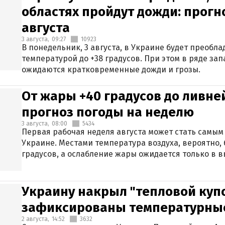
областях пройдут дожди: прогн
августа
3 августа,
09:27
10923
В понедельник, 3 августа, в Украине будет преобла
температурой до +38 градусов. При этом в ряде за
ожидаются кратковременные дожди и грозы.
От жары +40 градусов до ливне
прогноз погоды на неделю
3 августа,
08:00
5434
Первая рабочая неделя августа может стать самым
Украине. Местами температура воздуха, вероятно, 
градусов, а ослабление жары ожидается только в 
Украину накрыл "тепловой купо
зафиксированы температурны
2 августа,
14:52
3632