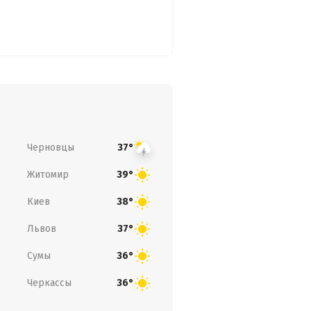
Черновцы
37°
Житомир
39°
Киев
38°
Львов
37°
Сумы
36°
Черкассы
36°