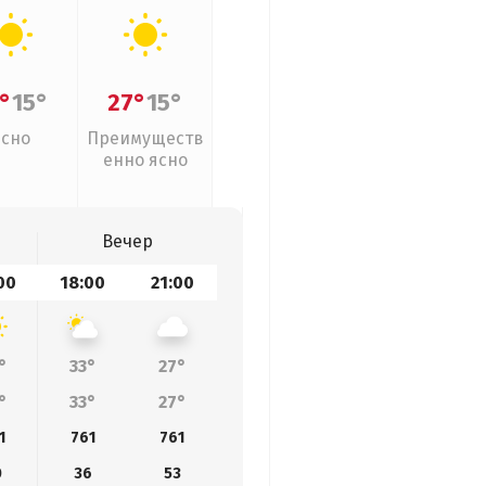
°
15°
27°
15°
Ясно
Преимуществ
енно ясно
Вечер
00
18:00
21:00
°
33°
27°
°
33°
27°
1
761
761
0
36
53