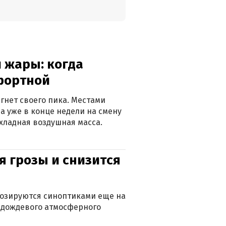
 жары: когда
фортной
гнет своего пика. Местами
 а уже в конце недели на смену
хладная воздушная масса.
я грозы и снизится
нозируются синоптиками еще на
д дождевого атмосферного