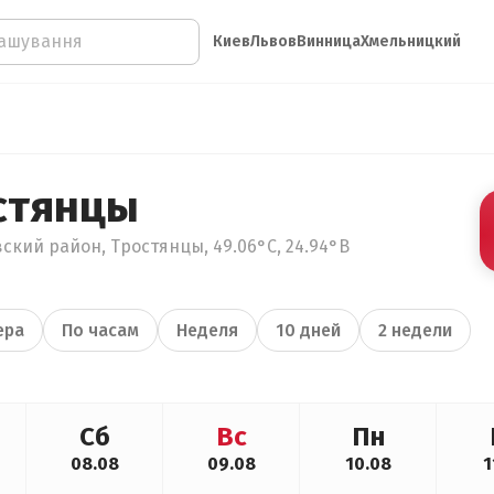
Киев
Львов
Винница
Хмельницкий
стянцы
ский район, Тростянцы, 49.06°С, 24.94°В
ера
По часам
Неделя
10 дней
2 недели
Сб
Вс
Пн
08.08
09.08
10.08
1