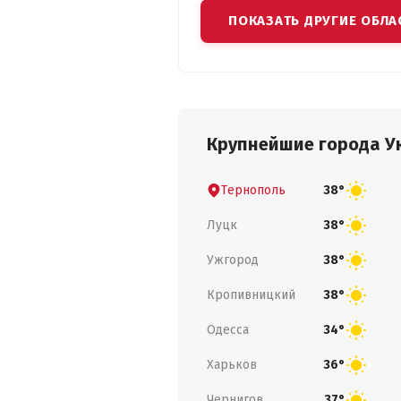
ПОКАЗАТЬ ДРУГИЕ ОБЛА
Крупнейшие города У
Тернополь
38°
Луцк
38°
Ужгород
38°
Кропивницкий
38°
Одесса
34°
Харьков
36°
Чернигов
37°