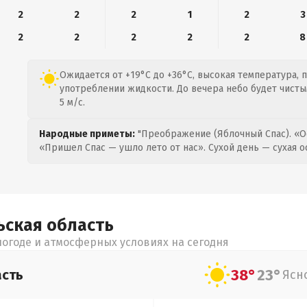
2
2
2
1
2
3
2
2
2
2
2
8
Ожидается от +19°C до +36°C, высокая температура, 
употреблении жидкости. До вечера небо будет чисты
5 м/с.
Народные приметы:
"Преображение (Яблочный Спас). «О
«Пришел Спас — ушло лето от нас». Сухой день — сухая о
ьская
область
огоде и атмосферных условиях на сегодня
38°
23°
асть
Ясн