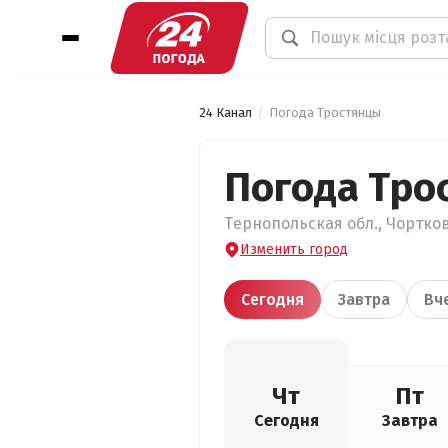
24 Канал
Погода Тростянцы
Погода Тро
Тернопольская обл., Чортков
Изменить город
Сегодня
Завтра
Вч
Чт
Пт
Сегодня
Завтра