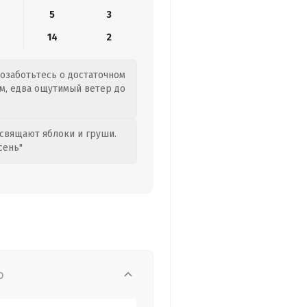
5
3
14
2
позаботьтесь о достаточном
м, едва ощутимый ветер до
свящают яблоки и груши.
сень"
о