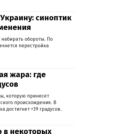
 Украину: синоптик
зменения
 набирать обороты. По
ачнется перестройка
я жара: где
дусов
ры, которую принесет
ского происхождения. В
а достигнет +39 градусов.
о в некоторых