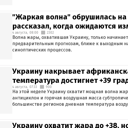
"Жаркая волна" обрушилась на
рассказал, когда ожидаются и
4 августа,
08:00
2302
Волна жары, охватившая Украину, только начинает
предварительным прогнозам, ближе к выходным н
синоптических процессов.
Украину накрывает африканска
температура достигнет +39 гра
4 августа,
07:33
900
На этой неделе Украину охватит мощная волна жа
антициклон и горячая воздушная масса субтропиче
большинстве регионов дневная температура воздух
Украину охватит жара до +38, н