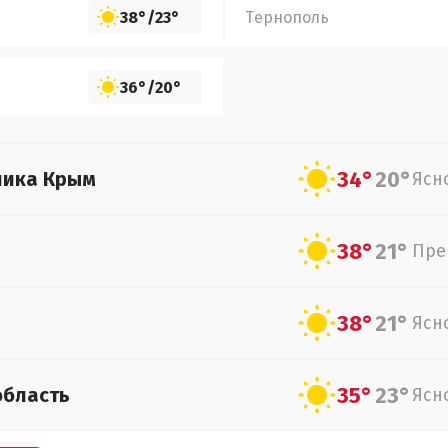
38°
/
23°
Тернополь
36°
/
20°
34°
20°
лика Крым
Ясн
38°
21°
Пре
38°
21°
Ясн
35°
23°
область
Ясн