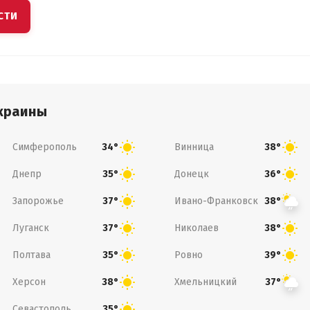
СТИ
краины
Симферополь
Винница
34°
38°
Днепр
Донецк
35°
36°
Запорожье
Ивано-Франковск
37°
38°
Луганск
Николаев
37°
38°
Полтава
Ровно
35°
39°
Херсон
Хмельницкий
38°
37°
Севастополь
35°