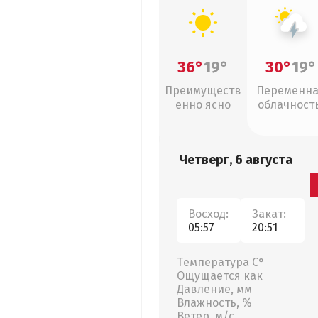
36°
19°
30°
19°
Преимуществ
Переменн
енно ясно
облачность
грозы
Четверг, 6 августа
Восход:
Закат:
05:57
20:51
Температура С°
Ощущается как
Давление, мм
Влажность, %
Ветер, м/с