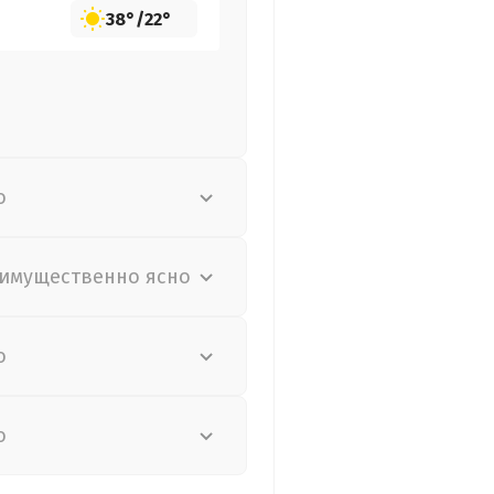
38°
/
22°
о
имущественно ясно
о
о