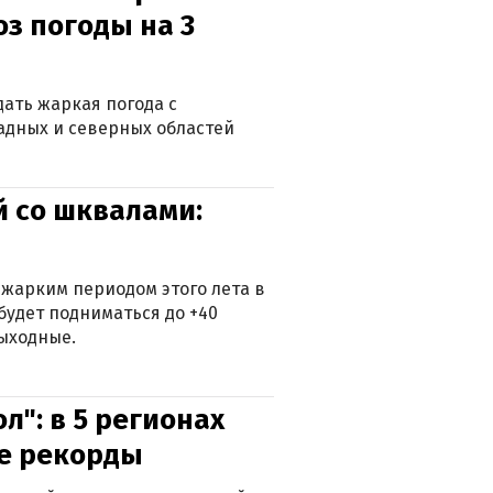
оз погоды на 3
дать жаркая погода с
падных и северных областей
й со шквалами:
 жарким периодом этого лета в
будет подниматься до +40
выходные.
л": в 5 регионах
е рекорды