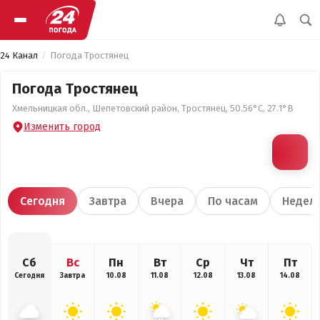
24 Канал
Погода Тростянец
Погода Тростянец
Хмельницкая обл., Шепетовский район, Тростянец, 50.56°С, 27.1°В
Изменить город
Сегодня
Завтра
Вчера
По часам
Недел
Сб
Вс
Пн
Вт
Ср
Чт
Пт
Сегодня
Завтра
10.08
11.08
12.08
13.08
14.08