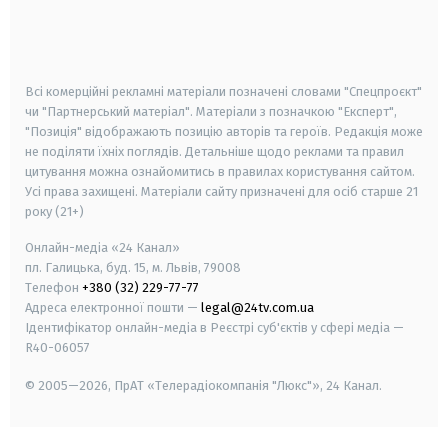
android
apple
smart tv
samsung smart tv
Всі комерційні рекламні матеріали позначені словами "Спецпроєкт"
чи "Партнерський матеріал". Матеріали з позначкою "Експерт",
"Позиція" відображають позицію авторів та героїв. Редакція може
не поділяти їхніх поглядів. Детальніше щодо реклами та правил
цитування можна ознайомитись в правилах користування сайтом.
Усі права захищені.
Матеріали сайту призначені для осіб старше
21
року (21+)
Онлайн-медіа «24 Канал»
пл. Галицька, буд. 15, м. Львів, 79008
Телефон
+380 (32) 229-77-77
Адреса електронної пошти —
legal@24tv.com.ua
Ідентифікатор онлайн-медіа в Реєстрі суб'єктів у сфері медіа —
R40-06057
© 2005—2026,
ПрАТ «Телерадіокомпанія "Люкс"», 24 Канал.