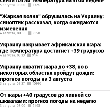
снизится ли температура на этой неделе
5 августа,
08:00
1324
"Жаркая волна" обрушилась на Украину:
синоптик рассказал, когда ожидаются
изменения
4 августа,
08:00
2350
Украину накрывает африканская жара:
где температура достигнет +39 градусов
4 августа,
07:33
914
Украину охватит жара до +38, но в
некоторых областях пройдут дожди:
прогноз погоды на 3 августа
3 августа,
09:27
10995
От жары +40 градусов до ливней со
шквалами: прогноз погоды на неделю
3 августа,
08:00
5465