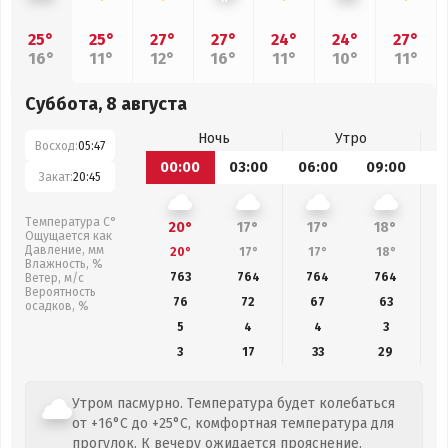
25°
25°
27°
27°
24°
24°
27°
16°
11°
12°
16°
11°
10°
11°
Суббота, 8 августа
Ночь
Утро
Восход:
05:47
00:00
03:00
06:00
09:00
1
Закат:
20:45
Температура С°
20°
17°
17°
18°
Ощущается как
Давление, мм
20°
17°
17°
18°
Влажность, %
763
764
764
764
Ветер, м/с
Вероятность
76
72
67
63
осадков, %
5
4
4
3
3
17
33
29
Утром пасмурно. Температура будет колебаться
от +16°C до +25°C, комфортная температура для
прогулок. К вечеру ожидается прояснение.