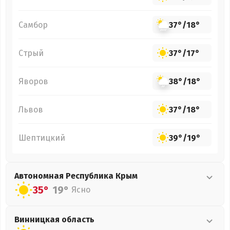
Самбор
37°
/
18°
Стрый
37°
/
17°
Яворов
38°
/
18°
Львов
37°
/
18°
Шептицкий
39°
/
19°
Автономная Республика Крым
35°
19°
Ясно
Винницкая
область