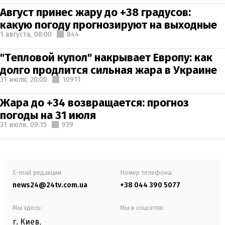
Август принес жару до +38 градусов:
какую погоду прогнозируют на выходные
1 августа,
08:00
844
"Тепловой купол" накрывает Европу: как
долго продлится сильная жара в Украине
31 июля,
20:00
10911
Жара до +34 возвращается: прогноз
погоды на 31 июля
31 июля,
09:15
939
E-mail редакции
Номер телефона:
news24@24tv.com.ua
+38 044 390 5077
Мы здесь:
Мы в соцсетях:
г. Киев
,