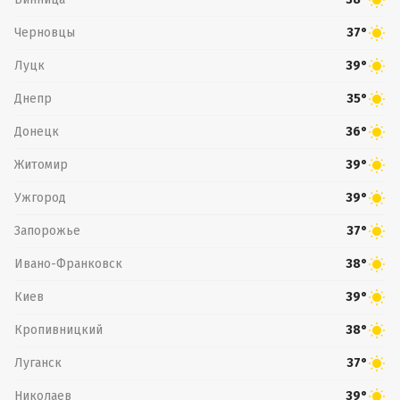
Черновцы
37°
Луцк
39°
Днепр
35°
Донецк
36°
Житомир
39°
Ужгород
39°
Запорожье
37°
Ивано-Франковск
38°
Киев
39°
Кропивницкий
38°
Луганск
37°
Николаев
39°