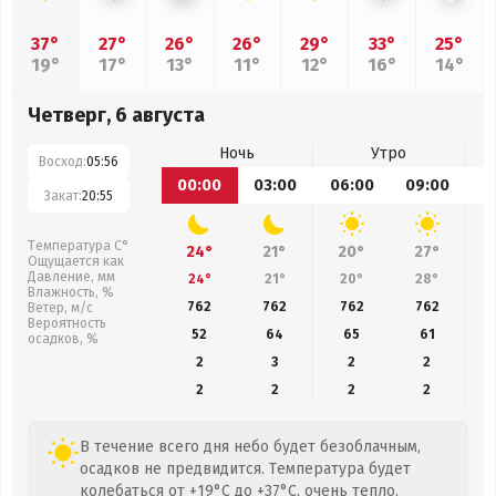
37°
27°
26°
26°
29°
33°
25°
19°
17°
13°
11°
12°
16°
14°
Четверг, 6 августа
Ночь
Утро
Восход:
05:56
00:00
03:00
06:00
09:00
1
Закат:
20:55
Температура С°
24°
21°
20°
27°
Ощущается как
Давление, мм
24°
21°
20°
28°
Влажность, %
762
762
762
762
Ветер, м/с
Вероятность
52
64
65
61
осадков, %
2
3
2
2
2
2
2
2
В течение всего дня небо будет безоблачным,
осадков не предвидится. Температура будет
колебаться от +19°C до +37°C, очень тепло,