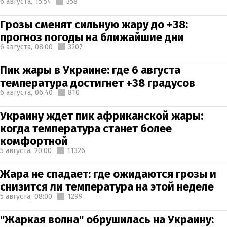
6 августа,
15:54
358
Грозы сменят сильную жару до +38:
прогноз погоды на ближайшие дни
6 августа,
08:00
3207
Пик жары в Украине: где 6 августа
температура достигнет +38 градусов
6 августа,
06:40
810
Украину ждет пик африканской жары:
когда температура станет более
комфортной
5 августа,
20:00
11326
Жара не спадает: где ожидаются грозы и
снизится ли температура на этой неделе
5 августа,
08:00
1299
"Жаркая волна" обрушилась на Украину: