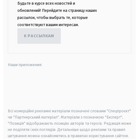
Будьте в курсе всех новостей и
обновлений! Перейдите на страницу наших
рассылок, чтобы выбрать те, которые
соответствуют вашим интересам.
К РАССЫЛКАМ
Наши приложения:
android
apple
smart tv
samsung smart tv
Всі комерційні рекламні матеріали позначені словами "Спецпроєкт"
чи "Партнерський матеріал". Матеріали з позначкою "Експерт",
"Позиція" відображають позицію авторів та героїв. Редакція може
не поділяти їхніх поглядів. Детальніше щодо реклами та правил
цитування можна ознайомитись в правилах користування сайтом.