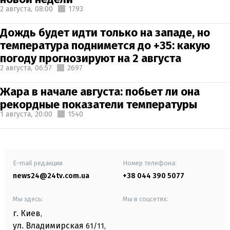
2 августа,
08:00
1793
Дождь будет идти только на западе, но
температура поднимется до +35: какую
погоду прогнозируют на 2 августа
2 августа,
06:57
2697
Жара в начале августа: побьет ли она
рекордные показатели температуры
1 августа,
20:00
1540
E-mail редакции
Номер телефона:
news24@24tv.com.ua
+38 044 390 5077
Мы здесь:
Мы в соцсетях:
г. Киев
,
ул. Владимирская
61/11,