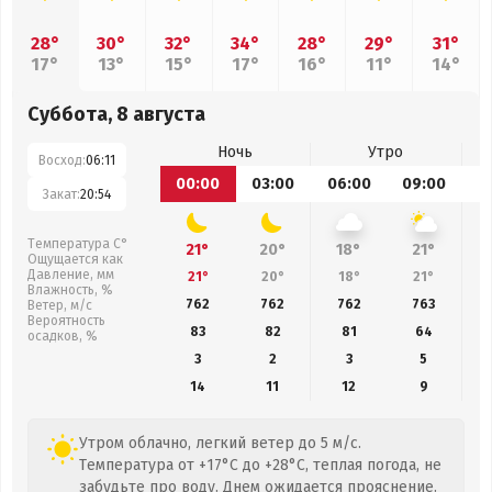
28°
30°
32°
34°
28°
29°
31°
17°
13°
15°
17°
16°
11°
14°
Суббота, 8 августа
Ночь
Утро
Восход:
06:11
00:00
03:00
06:00
09:00
1
Закат:
20:54
Температура С°
21°
20°
18°
21°
Ощущается как
Давление, мм
21°
20°
18°
21°
Влажность, %
762
762
762
763
Ветер, м/с
Вероятность
83
82
81
64
осадков, %
3
2
3
5
14
11
12
9
Утром облачно, легкий ветер до 5 м/с.
Температура от +17°C до +28°C, теплая погода, не
забудьте про воду. Днем ожидается прояснение.