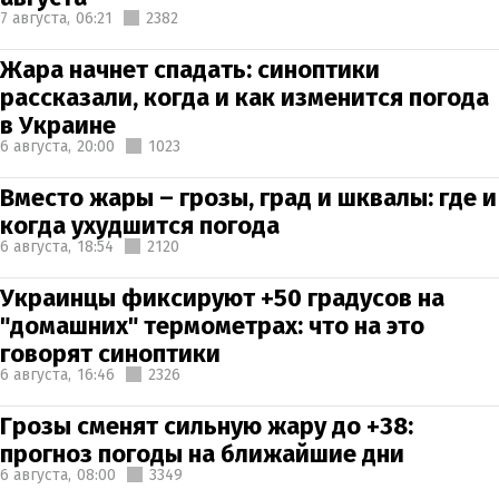
7 августа,
06:21
2382
Жара начнет спадать: синоптики
рассказали, когда и как изменится погода
в Украине
6 августа,
20:00
1023
Вместо жары – грозы, град и шквалы: где и
когда ухудшится погода
6 августа,
18:54
2120
Украинцы фиксируют +50 градусов на
"домашних" термометрах: что на это
говорят синоптики
6 августа,
16:46
2326
Грозы сменят сильную жару до +38:
прогноз погоды на ближайшие дни
6 августа,
08:00
3349