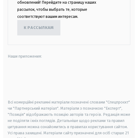
обновлений! Перейдите на страницу наших
рассылок, чтобы выбрать те, которые
соответствуют вашим интересам.
К РАССЫЛКАМ
Наши приложения:
android
apple
smart tv
samsung smart tv
Всі комерційні рекламні матеріали позначені словами "Спецпроєкт"
чи "Партнерський матеріал". Матеріали з позначкою "Експерт",
"Позиція" відображають позицію авторів та героїв. Редакція може
не поділяти їхніх поглядів. Детальніше щодо реклами та правил
цитування можна ознайомитись в правилах користування сайтом.
Усі права захищені.
Матеріали сайту призначені для осіб старше
21