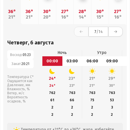
36°
36°
30°
27°
28°
30°
27°
21°
21°
20°
16°
14°
15°
16°
7
/14
Четверг, 6 августа
Ночь
Утро
Восход:
05:23
00:00
03:00
06:00
09:00
1
Закат:
20:21
Температура С°
24°
23°
21°
29°
Ощущается как
Давление, мм
24°
23°
21°
30°
Влажность, %
762
763
763
763
Ветер, м/с
Вероятность
61
66
75
53
осадков, %
2
2
2
3
2
2
2
2
Температура от +21°C до +36°C, жара, избегайте