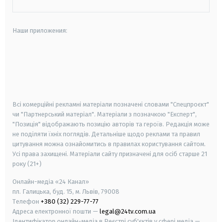
Наши приложения:
android
apple
smart tv
samsung smart tv
Всі комерційні рекламні матеріали позначені словами "Спецпроєкт"
чи "Партнерський матеріал". Матеріали з позначкою "Експерт",
"Позиція" відображають позицію авторів та героїв. Редакція може
не поділяти їхніх поглядів. Детальніше щодо реклами та правил
цитування можна ознайомитись в правилах користування сайтом.
Усі права захищені.
Матеріали сайту призначені для осіб старше
21
року (21+)
Онлайн-медіа «24 Канал»
пл. Галицька, буд. 15, м. Львів, 79008
Телефон
+380 (32) 229-77-77
Адреса електронної пошти —
legal@24tv.com.ua
Ідентифікатор онлайн-медіа в Реєстрі суб'єктів у сфері медіа —