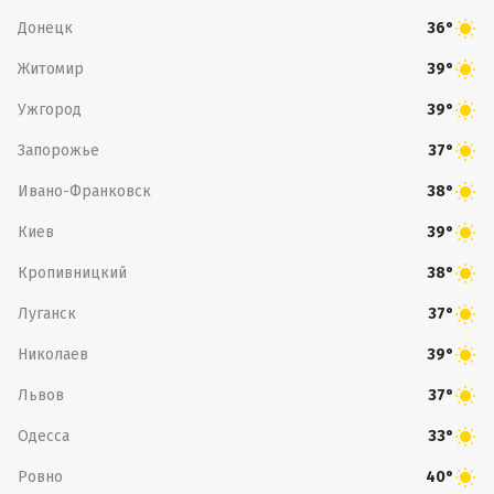
Донецк
36°
Житомир
39°
Ужгород
39°
Запорожье
37°
Ивано-Франковск
38°
Киев
39°
Кропивницкий
38°
Луганск
37°
Николаев
39°
Львов
37°
Одесса
33°
Ровно
40°