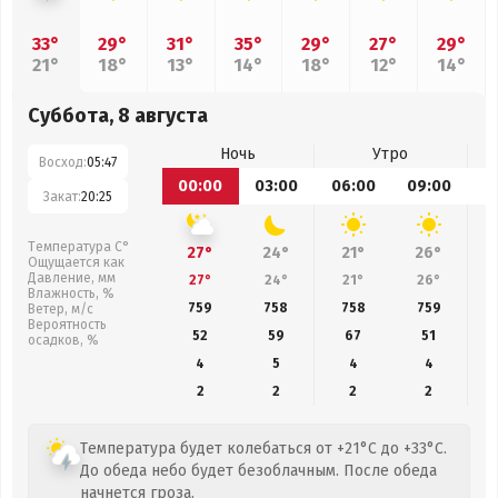
33°
29°
31°
35°
29°
27°
29°
21°
18°
13°
14°
18°
12°
14°
Суббота, 8 августа
Ночь
Утро
Восход:
05:47
00:00
03:00
06:00
09:00
1
Закат:
20:25
Температура С°
27°
24°
21°
26°
Ощущается как
Давление, мм
27°
24°
21°
26°
Влажность, %
759
758
758
759
Ветер, м/с
Вероятность
52
59
67
51
осадков, %
4
5
4
4
2
2
2
2
Температура будет колебаться от +21°C до +33°C.
До обеда небо будет безоблачным. После обеда
начнется гроза.