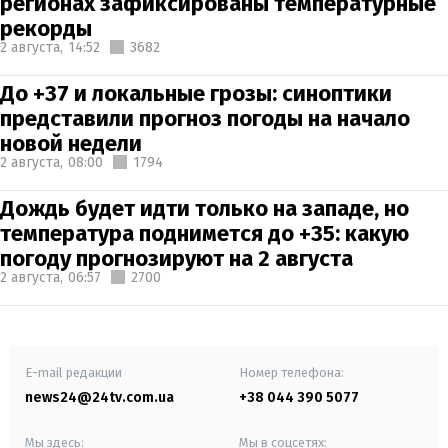
регионах зафиксированы температурные
рекорды
2 августа,
14:52
3682
До +37 и локальные грозы: синоптики
представили прогноз погоды на начало
новой недели
2 августа,
08:00
1794
Дождь будет идти только на западе, но
температура поднимется до +35: какую
погоду прогнозируют на 2 августа
2 августа,
06:57
2700
E-mail редакции
Номер телефона:
news24@24tv.com.ua
+38 044 390 5077
Мы здесь:
Мы в соцсетях: