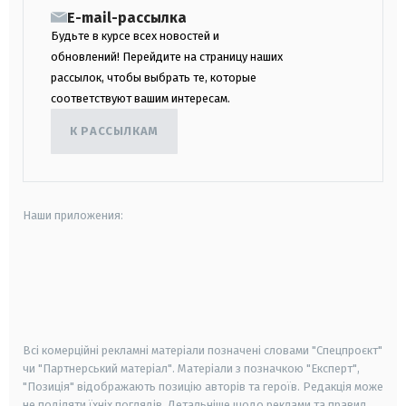
E-mail-рассылка
Будьте в курсе всех новостей и
обновлений! Перейдите на страницу наших
рассылок, чтобы выбрать те, которые
соответствуют вашим интересам.
К РАССЫЛКАМ
Наши приложения:
android
apple
smart tv
samsung smart tv
Всі комерційні рекламні матеріали позначені словами "Спецпроєкт"
чи "Партнерський матеріал". Матеріали з позначкою "Експерт",
"Позиція" відображають позицію авторів та героїв. Редакція може
не поділяти їхніх поглядів. Детальніше щодо реклами та правил