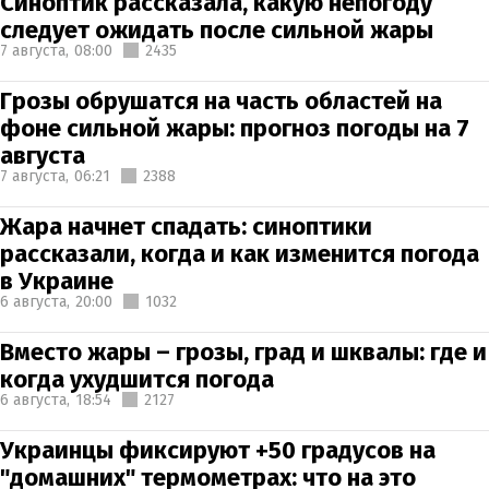
Синоптик рассказала, какую непогоду
следует ожидать после сильной жары
7 августа,
08:00
2435
Грозы обрушатся на часть областей на
фоне сильной жары: прогноз погоды на 7
августа
7 августа,
06:21
2388
Жара начнет спадать: синоптики
рассказали, когда и как изменится погода
в Украине
6 августа,
20:00
1032
Вместо жары – грозы, град и шквалы: где и
когда ухудшится погода
6 августа,
18:54
2127
Украинцы фиксируют +50 градусов на
"домашних" термометрах: что на это