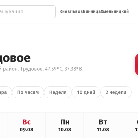
Киев
Львов
Винница
Хмельницкий
довое
 район, Трудовое, 47.59°С, 37.38°В
ера
По часам
Неделя
10 дней
2 недели
Вс
Пн
Вт
09.08
10.08
11.08
1