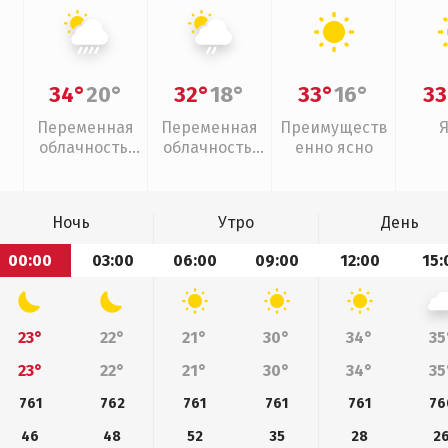
34°
20°
32°
18°
33°
16°
33
Переменная
Переменная
Преимуществ
облачность,
облачность,
енно ясно
ливни
слабый дождь
Ночь
Утро
День
00:00
03:00
06:00
09:00
12:00
15:
23°
22°
21°
30°
34°
35
23°
22°
21°
30°
34°
35
761
762
761
761
761
76
46
48
52
35
28
2