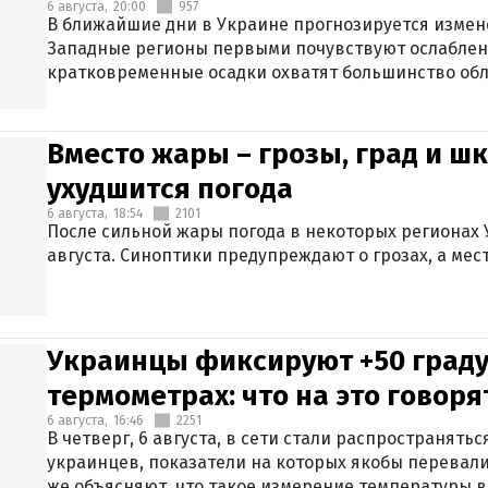
6 августа,
20:00
957
В ближайшие дни в Украине прогнозируется измен
Западные регионы первыми почувствуют ослаблен
кратковременные осадки охватят большинство обл
Вместо жары – грозы, град и шк
ухудшится погода
6 августа,
18:54
2101
После сильной жары погода в некоторых регионах 
августа. Синоптики предупреждают о грозах, а мес
Украинцы фиксируют +50 граду
термометрах: что на это говор
6 августа,
16:46
2251
В четверг, 6 августа, в сети стали распространят
украинцев, показатели на которых якобы перевали
же объясняют, что такое измерение температуры в