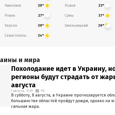
Николаев
Львов
39°
23°
Ровно
Сумы
27°
37°
Херсон
Хмельницкий
39°
29°
Севастополь
34°
раины и мира
Похолодание идет в Украину, н
регионы будут страдать от жары
августа
7 августа,
17:39
172
В субботу, 8 августа, в Украине прогнозируется об
большинстве областей пройдут дожди, однако на ю
сильная жара.