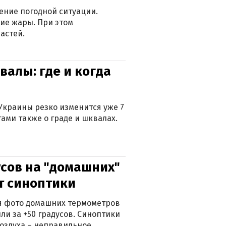
ение погодной ситуации.
ие жары. При этом
астей.
валы: где и когда
Украины резко изменится уже 7
тами также о граде и шквалах.
сов на "домашних"
ят синоптики
ься фото домашних термометров
ли за +50 градусов. Синоптики
оздуха – неправильное.