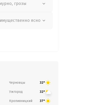
мурно, грозы
имущественно ясно
Черновцы
32°
Ужгород
32°
Кропивницкий
37°