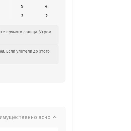
5
4
2
2
йте прямого солнца. Утром
я. Если улетели до этого
имущественно ясно