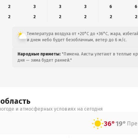
2
3
3
3
6
6
2
2
2
2
2
2
Температура воздуха от +20°C до +36°C, жара, избега
и днем небо будет безоблачным, ветер до 6 м/с.
Народные приметы:
"Пимена. Аисты улетают в теплые кра
дня — зима будет ранней."
я
область
огоде и атмосферных условиях на сегодня
36°
19°
Пре