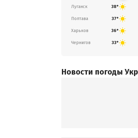
Луганск
38°
Полтава
37°
Харьков
36°
Чернигов
33°
Новости погоды Ук