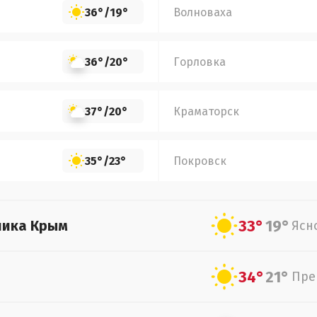
36°
/
19°
Волноваха
36°
/
20°
Горловка
37°
/
20°
Краматорск
35°
/
23°
Покровск
33°
19°
лика Крым
Ясн
34°
21°
Пре