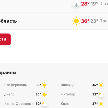
28°
19°
Пас
36°
23°
область
Пре
СТИ
краины
Симферополь
Винница
33°
34°
Днепр
Житомир
36°
33°
Ивано-Франковск
Киев
32°
37°