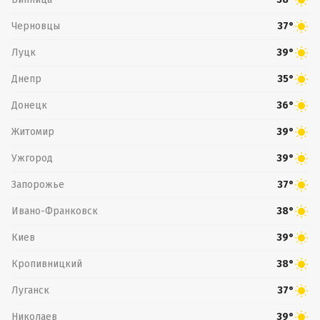
Черновцы
37°
Луцк
39°
Днепр
35°
Донецк
36°
Житомир
39°
Ужгород
39°
Запорожье
37°
Ивано-Франковск
38°
Киев
39°
Кропивницкий
38°
Луганск
37°
Николаев
39°