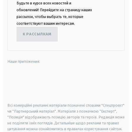
Будьте в курсе всех новостей и
обновлений! Перейдите на страницу наших
рассылок, чтобы выбрать те, которые
соответствуют вашим интересам.
К РАССЫЛКАМ
Наши приложения:
android
apple
smart tv
samsung smart tv
Всі комерційні рекламні матеріали позначені словами "Спецпроєкт"
чи "Партнерський матеріал". Матеріали з позначкою "Експерт",
"Позиція" відображають позицію авторів та героїв. Редакція може
не поділяти їхніх поглядів. Детальніше щодо реклами та правил
цитування можна ознайомитись в правилах користування сайтом.