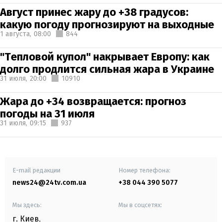
Август принес жару до +38 градусов:
какую погоду прогнозируют на выходные
1 августа,
08:00
844
"Тепловой купол" накрывает Европу: как
долго продлится сильная жара в Украине
31 июля,
20:00
10910
Жара до +34 возвращается: прогноз
погоды на 31 июля
31 июля,
09:15
937
E-mail редакции
Номер телефона:
news24@24tv.com.ua
+38 044 390 5077
Мы здесь:
Мы в соцсетях:
г. Киев
,