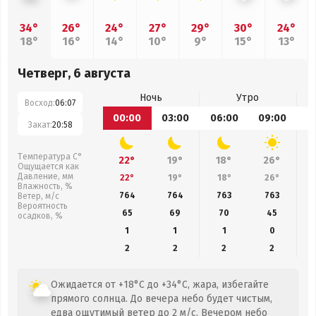
34°
26°
24°
27°
29°
30°
24°
18°
16°
14°
10°
9°
15°
13°
Четверг, 6 августа
Ночь
Утро
Восход:
06:07
00:00
03:00
06:00
09:00
1
Закат:
20:58
Температура С°
22°
19°
18°
26°
Ощущается как
Давление, мм
22°
19°
18°
26°
Влажность, %
764
764
763
763
Ветер, м/с
Вероятность
65
69
70
45
осадков, %
1
1
1
0
2
2
2
2
Ожидается от +18°C до +34°C, жара, избегайте
прямого солнца. До вечера небо будет чистым,
едва ощутимый ветер до 2 м/с. Вечером небо