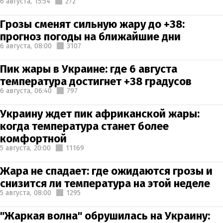
6 августа,
15:54
272
Грозы сменят сильную жару до +38:
прогноз погоды на ближайшие дни
6 августа,
08:00
3107
Пик жары в Украине: где 6 августа
температура достигнет +38 градусов
6 августа,
06:40
797
Украину ждет пик африканской жары:
когда температура станет более
комфортной
5 августа,
20:00
11169
Жара не спадает: где ожидаются грозы и
снизится ли температура на этой неделе
5 августа,
08:00
1295
"Жаркая волна" обрушилась на Украину: