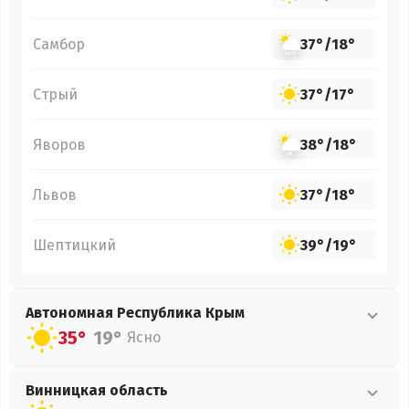
Самбор
37°
/
18°
Стрый
37°
/
17°
Яворов
38°
/
18°
Львов
37°
/
18°
Шептицкий
39°
/
19°
Автономная Республика Крым
35°
19°
Ясно
Винницкая
область