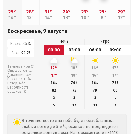
25°
28°
31°
24°
23°
25°
29°
14°
13°
14°
13°
10°
8°
12°
Воскресенье, 9 августа
Ночь
Утро
Восход:
05:37
00:00
03:00
06:00
09:00
1
Закат:
20:25
Температура С°
17°
18°
16°
17°
Ощущается как
Давление, мм
17°
18°
16°
17°
Влажность, %
764
764
764
765
Ветер, м/с
Вероятность
82
73
79
65
осадков, %
3
3
3
4
5
17
13
2
В течение всего дня небо будет безоблачным,
слабый ветер до 5 м/с, осадков не предвидится,
оставляем зонтик дома. На термометре от +14°C