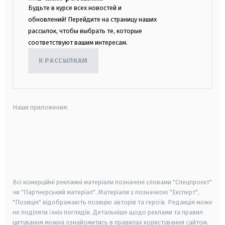
Будьте в курсе всех новостей и
обновлений! Перейдите на страницу наших
рассылок, чтобы выбрать те, которые
соответствуют вашим интересам.
К РАССЫЛКАМ
Наши приложения:
android
apple
smart tv
samsung smart tv
Всі комерційні рекламні матеріали позначені словами "Спецпроєкт"
чи "Партнерський матеріал". Матеріали з позначкою "Експерт",
"Позиція" відображають позицію авторів та героїв. Редакція може
не поділяти їхніх поглядів. Детальніше щодо реклами та правил
цитування можна ознайомитись в правилах користування сайтом.