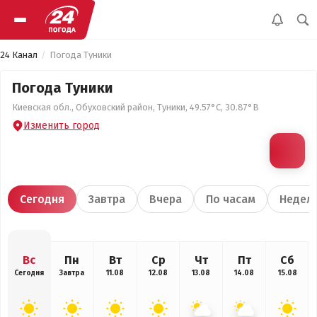
24 Канал
Погода Туники
Погода Туники
Киевская обл., Обуховский район, Туники, 49.57°С, 30.87°В
Изменить город
Сегодня
Завтра
Вчера
По часам
Недел
Вс
Пн
Вт
Ср
Чт
Пт
Сб
Сегодня
Завтра
11.08
12.08
13.08
14.08
15.08