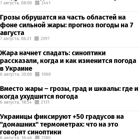
7 августа,
08:00
2441
Грозы обрушатся на часть областей на
фоне сильной жары: прогноз погоды на 7
августа
7 августа,
06:21
2397
Жара начнет спадать: синоптики
рассказали, когда и как изменится погода
в Украине
6 августа,
20:00
1060
Вместо жары – грозы, град и шквалы: где и
когда ухудшится погода
6 августа,
18:54
2131
Украинцы фиксируют +50 градусов на
"домашних" термометрах: что на это
говорят синоптики
6 августа,
16:46
2380