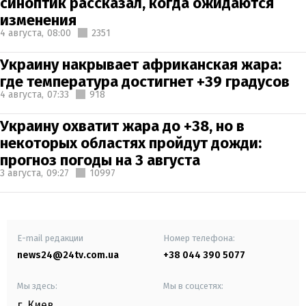
синоптик рассказал, когда ожидаются
изменения
4 августа,
08:00
2351
Украину накрывает африканская жара:
где температура достигнет +39 градусов
4 августа,
07:33
918
Украину охватит жара до +38, но в
некоторых областях пройдут дожди:
прогноз погоды на 3 августа
3 августа,
09:27
10997
E-mail редакции
Номер телефона:
news24@24tv.com.ua
+38 044 390 5077
Мы здесь:
Мы в соцсетях:
г. Киев
,