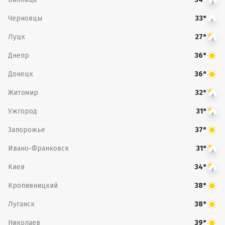
Черновцы
33°
Луцк
27°
Днепр
36°
Донецк
36°
Житомир
32°
Ужгород
31°
Запорожье
37°
Ивано-Франковск
31°
Киев
34°
Кропивницкий
38°
Луганск
38°
Николаев
39°