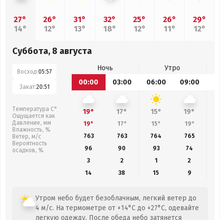
27°
26°
31°
32°
25°
26°
29°
14°
12°
13°
18°
12°
11°
12°
Суббота, 8 августа
Ночь
Утро
Восход:
05:57
00:00
03:00
06:00
09:00
1
Закат:
20:51
Температура С°
19°
17°
15°
19°
Ощущается как
Давление, мм
19°
17°
15°
19°
Влажность, %
763
763
764
765
Ветер, м/с
Вероятность
96
90
93
74
осадков, %
3
2
1
2
14
38
15
9
Утром небо будет безоблачным, легкий ветер до
4 м/с. На термометре от +14°C до +27°C, одевайте
легкую одежду. После обеда небо затянется