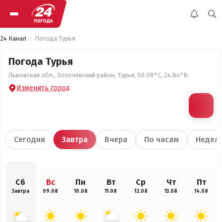
24 Канал
Погода Турья
Погода Турья
Львовская обл., Золочевский район, Турья, 50.08°С, 24.84°В
Изменить город
Сегодня
Завтра
Вчера
По часам
Недел
Сб
Вс
Пн
Вт
Ср
Чт
Пт
Завтра
09.08
10.08
11.08
12.08
13.08
14.08