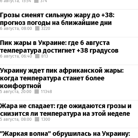
6 августа,
15:54
374
Грозы сменят сильную жару до +38:
прогноз погоды на ближайшие дни
6 августа,
08:00
3220
Пик жары в Украине: где 6 августа
температура достигнет +38 градусов
6 августа,
06:40
813
Украину ждет пик африканской жары:
когда температура станет более
комфортной
5 августа,
20:00
11348
Жара не спадает: где ожидаются грозы и
снизится ли температура на этой неделе
5 августа,
08:00
1300
"Жаркая волна" обрушилась на Украину: