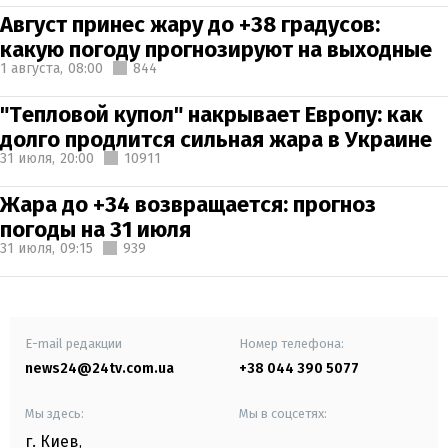
Август принес жару до +38 градусов:
какую погоду прогнозируют на выходные
1 августа,
08:00
844
"Тепловой купол" накрывает Европу: как
долго продлится сильная жара в Украине
31 июля,
20:00
10911
Жара до +34 возвращается: прогноз
погоды на 31 июля
31 июля,
09:15
939
E-mail редакции
Номер телефона:
news24@24tv.com.ua
+38 044 390 5077
Мы здесь:
Мы в соцсетях:
г. Киев
,