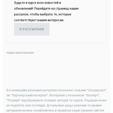
Будьте в курсе всех новостей и
обновлений! Перейдите на страницу наших
рассылок, чтобы выбрать те, которые
соответствуют вашим интересам.
К РАССЫЛКАМ
Наши приложения:
android
apple
smart tv
samsung smart tv
Всі комерційні рекламні матеріали позначені словами "Спецпроєкт"
чи "Партнерський матеріал". Матеріали з позначкою "Експерт",
"Позиція" відображають позицію авторів та героїв. Редакція може
не поділяти їхніх поглядів. Детальніше щодо реклами та правил
цитування можна ознайомитись в правилах користування сайтом.