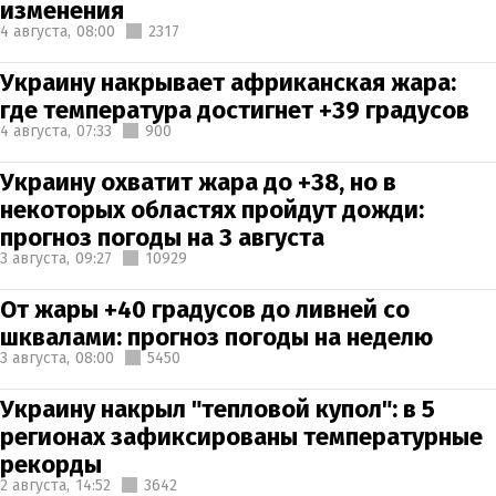
изменения
4 августа,
08:00
2317
Украину накрывает африканская жара:
где температура достигнет +39 градусов
4 августа,
07:33
900
Украину охватит жара до +38, но в
некоторых областях пройдут дожди:
прогноз погоды на 3 августа
3 августа,
09:27
10929
От жары +40 градусов до ливней со
шквалами: прогноз погоды на неделю
3 августа,
08:00
5450
Украину накрыл "тепловой купол": в 5
регионах зафиксированы температурные
рекорды
2 августа,
14:52
3642