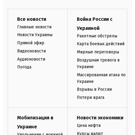
Все новости
Война России с
Главные новости
Украиной
Новости Украины
Ракетные обстрелы
Прямой эфир
Карта боевых действий
Видеоновости
Мирные переговоры
Аудионовости
Воздушная тревога в
Украине
Погода
Массированная атака по
Украине
Взрывы в России
Потери врага
Мобилизация в
Новости экономики
Цена нефти
Украине
Курсы валют
Увольнение с военной