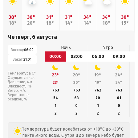
38°
30°
31°
31°
34°
34°
30°
18°
20°
18°
14°
14°
18°
15°
Четверг, 6 августа
Ночь
Утро
Восход:
06:09
00:00
03:00
06:00
09:00
1
Закат:
21:01
Температура С°
23°
20°
19°
24°
Ощущается как
Давление, мм
23°
20°
19°
24°
Влажность, %
763
763
762
763
Ветер, м/с
Вероятность
54
63
70
61
осадков, %
1
0
1
0
2
2
2
2
Температура будет колебаться от +18°C до +38°C,
пейте много воды. С утра и до вечера небо будет