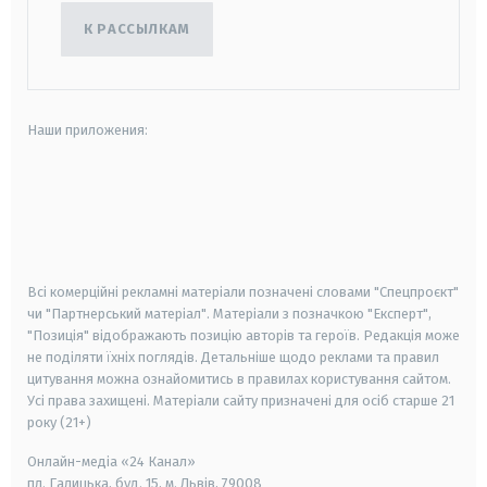
К РАССЫЛКАМ
Наши приложения:
android
apple
smart tv
samsung smart tv
Всі комерційні рекламні матеріали позначені словами "Спецпроєкт"
чи "Партнерський матеріал". Матеріали з позначкою "Експерт",
"Позиція" відображають позицію авторів та героїв. Редакція може
не поділяти їхніх поглядів. Детальніше щодо реклами та правил
цитування можна ознайомитись в правилах користування сайтом.
Усі права захищені.
Матеріали сайту призначені для осіб старше
21
року (21+)
Онлайн-медіа «24 Канал»
пл. Галицька, буд. 15, м. Львів, 79008