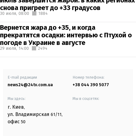
Июль завершится жарой: в каких регионах
снова пригреет до +33 градусов
30 июля,
08:00
1884
Вернется жара до +35, и когда
прекратятся осадки: интервью с Птухой о
погоде в Украине в августе
29 июля,
14:00
2494
E-mail редакции
Номер телефона:
news24@24tv.com.ua
+38 044 390 5077
Мы здесь:
Мы в соцсетях:
г. Киев
,
ул. Владимирская
61/11,
офис
50