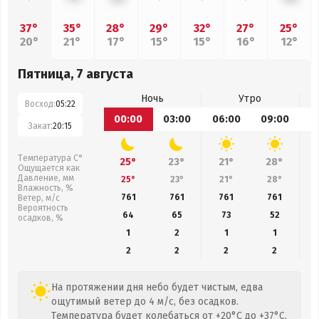
37°
35°
28°
29°
32°
27°
25°
20°
21°
17°
15°
15°
16°
12°
Пятница, 7 августа
Ночь
Утро
Восход:
05:22
00:00
03:00
06:00
09:00
1
Закат:
20:15
Температура С°
25°
23°
21°
28°
Ощущается как
Давление, мм
25°
23°
21°
28°
Влажность, %
761
761
761
761
Ветер, м/с
Вероятность
64
65
73
52
осадков, %
1
2
1
1
2
2
2
2
На протяжении дня небо будет чистым, едва
ощутимый ветер до 4 м/с, без осадков.
Температура будет колебаться от +20°C до +37°C,