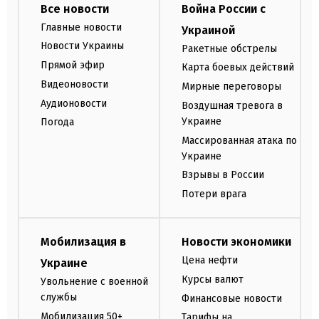
Все новости
Война России с
Главные новости
Украиной
Новости Украины
Ракетные обстрелы
Прямой эфир
Карта боевых действий
Видеоновости
Мирные переговоры
Аудионовости
Воздушная тревога в
Украине
Погода
Массированная атака по
Украине
Взрывы в России
Потери врага
Мобилизация в
Новости экономики
Цена нефти
Украине
Курсы валют
Увольнение с военной
службы
Финансовые новости
Мобилизация 50+
Тарифы на