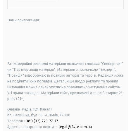
Наши приложения:
android
apple
smart tv
samsung smart tv
Всі комерційні рекламні матеріали позначені словами "Спецпроєкт"
чи "Партнерський матеріал". Матеріали з позначкою "Експерт",
"Позиція" відображають позицію авторів та героїв. Редакція може
не поділяти їхніх поглядів. Детальніше щодо реклами та правил
цитування можна ознайомитись в правилах користування сайтом.
Усі права захищені.
Матеріали сайту призначені для осіб старше
21
року (21+)
Онлайн-медіа «24 Канал»
пл. Галицька, буд. 15, м. Львів, 79008
Телефон
+380 (32) 229-77-77
Адреса електронної пошти —
legal@24tv.com.ua