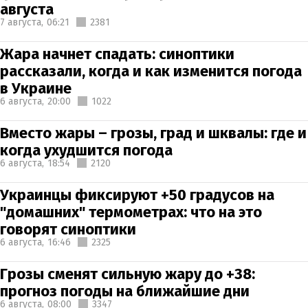
августа
7 августа,
06:21
2381
Жара начнет спадать: синоптики
рассказали, когда и как изменится погода
в Украине
6 августа,
20:00
1022
Вместо жары – грозы, град и шквалы: где и
когда ухудшится погода
6 августа,
18:54
2120
Украинцы фиксируют +50 градусов на
"домашних" термометрах: что на это
говорят синоптики
6 августа,
16:46
2325
Грозы сменят сильную жару до +38:
прогноз погоды на ближайшие дни
6 августа,
08:00
3347