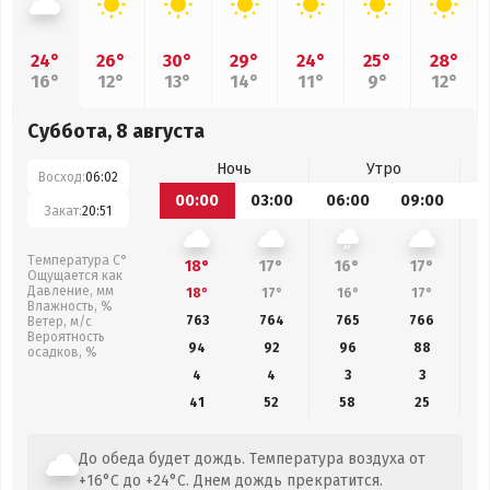
24°
26°
30°
29°
24°
25°
28°
16°
12°
13°
14°
11°
9°
12°
Суббота, 8 августа
Ночь
Утро
Восход:
06:02
00:00
03:00
06:00
09:00
1
Закат:
20:51
Температура С°
18°
17°
16°
17°
Ощущается как
Давление, мм
18°
17°
16°
17°
Влажность, %
763
764
765
766
Ветер, м/с
Вероятность
94
92
96
88
осадков, %
4
4
3
3
41
52
58
25
До обеда будет дождь. Температура воздуха от
+16°C до +24°C. Днем дождь прекратится.