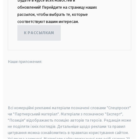
Будьте в курсе всех новостей и
обновлений! Перейдите на страницу наших
рассылок, чтобы выбрать те, которые
соответствуют вашим интересам.
К РАССЫЛКАМ
Наши приложения:
android
apple
smart tv
samsung smart tv
Всі комерційні рекламні матеріали позначені словами "Спецпроєкт"
чи "Партнерський матеріал". Матеріали з позначкою "Експерт",
"Позиція" відображають позицію авторів та героїв. Редакція може
не поділяти їхніх поглядів. Детальніше щодо реклами та правил
цитування можна ознайомитись в правилах користування сайтом.
Усі права захищені.
Матеріали сайту призначені для осіб старше
21