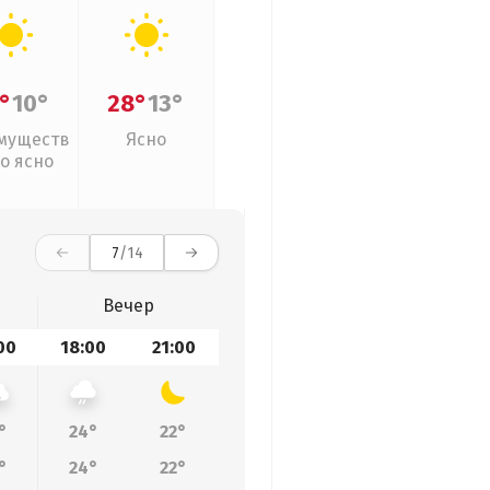
°
10°
28°
13°
муществ
Ясно
о ясно
7
/14
Вечер
00
18:00
21:00
°
24°
22°
°
24°
22°