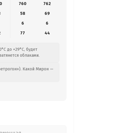
0
760
762
3
58
69
6
6
2
77
44
0°C до +29°C, будет
затянется облаками.
етрогон»). Какой Мирон —