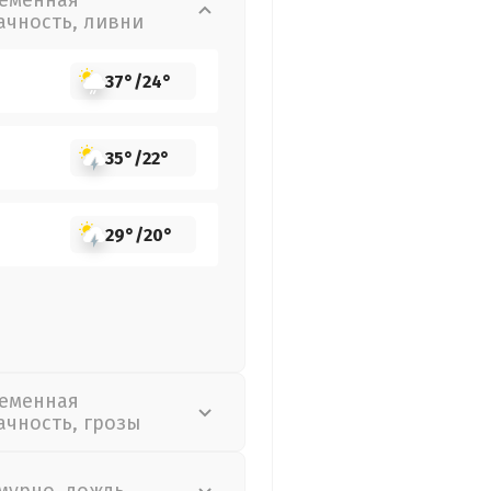
еменная
ачность, ливни
37°
/
24°
35°
/
22°
29°
/
20°
еменная
ачность, грозы