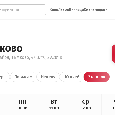
Киев
Львов
Винница
Хмельницкий
ково
айон, Тымково, 47.87°С, 29.28°В
ера
По часам
Неделя
10 дней
2 недели
Пн
Вт
Ср
10.08
11.08
12.08
1