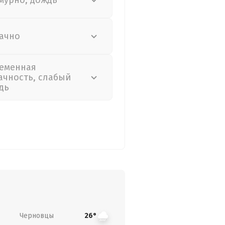
мурно, дождь
ачно
еменная
ачность, слабый
дь
Черновцы
26°