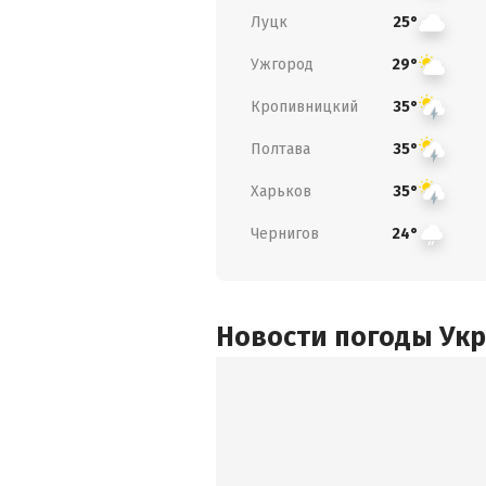
Луцк
25°
Ужгород
29°
Кропивницкий
35°
Полтава
35°
Харьков
35°
Чернигов
24°
Новости погоды Ук