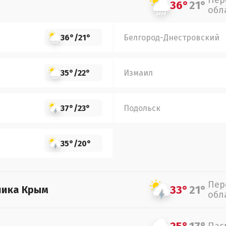
Пер
36°
21°
обл
36°
/
21°
Белгород-Днестровский
35°
/
22°
Измаил
37°
/
23°
Подольск
35°
/
20°
Пер
33°
21°
лика Крым
обл