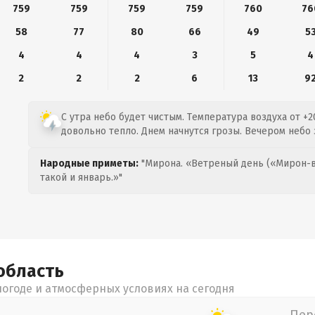
759
759
759
759
760
76
58
77
80
66
49
5
4
4
4
3
5
4
2
2
2
6
13
9
С утра небо будет чистым. Температура воздуха от +2
довольно тепло. Днем начнутся грозы. Вечером небо 
Народные приметы:
"Мирона. «Ветреный день («Мирон-в
такой и январь.»"
область
огоде и атмосферных условиях на сегодня