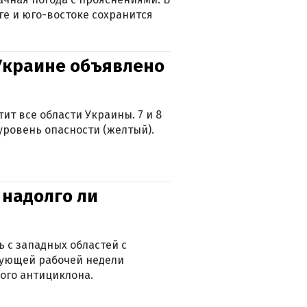
ге и юго-востоке сохранится
 Украине объявлено
ит все области Украины. 7 и 8
 уровень опасности (желтый).
 надолго ли
 с западных областей с
дующей рабочей недели
ого антициклона.