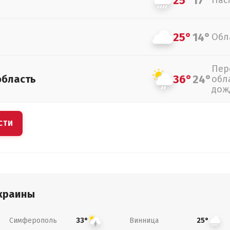
25°
17°
Пас
25°
14°
Обл
Пер
36°
24°
область
обл
дож
СТИ
краины
Симферополь
Винница
33°
25°