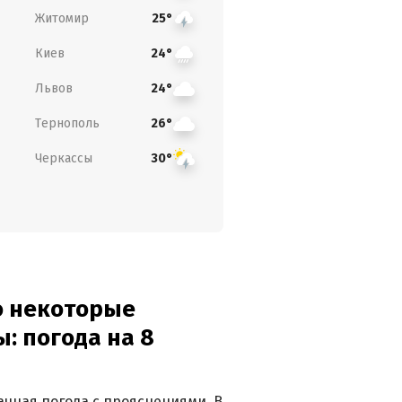
Житомир
25°
Киев
24°
Львов
24°
Тернополь
26°
Черкассы
30°
о некоторые
: погода на 8
лачная погода с прояснениями. В