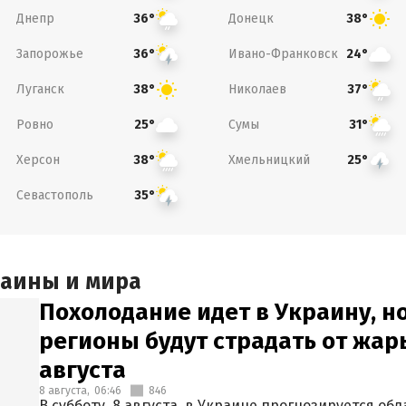
Днепр
Донецк
36°
38°
Запорожье
Ивано-Франковск
36°
24°
Луганск
Николаев
38°
37°
Ровно
Сумы
25°
31°
Херсон
Хмельницкий
38°
25°
Севастополь
35°
раины и мира
Похолодание идет в Украину, н
регионы будут страдать от жары
августа
8 августа,
06:46
846
В субботу, 8 августа, в Украине прогнозируется об