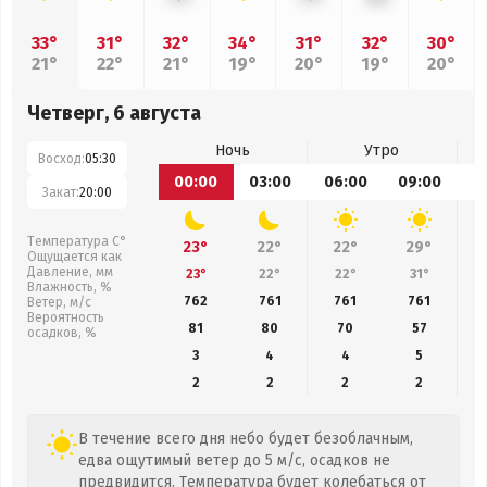
33°
31°
32°
34°
31°
32°
30°
21°
22°
21°
19°
20°
19°
20°
Четверг, 6 августа
Ночь
Утро
Восход:
05:30
00:00
03:00
06:00
09:00
1
Закат:
20:00
Температура С°
23°
22°
22°
29°
Ощущается как
Давление, мм
23°
22°
22°
31°
Влажность, %
762
761
761
761
Ветер, м/с
Вероятность
81
80
70
57
осадков, %
3
4
4
5
2
2
2
2
В течение всего дня небо будет безоблачным,
едва ощутимый ветер до 5 м/с, осадков не
предвидится. Температура будет колебаться от