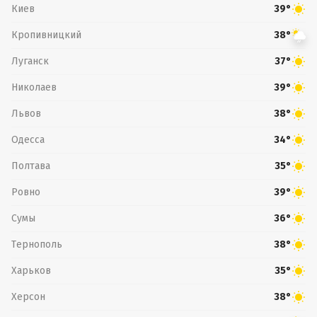
Киев
39°
Кропивницкий
38°
Луганск
37°
Николаев
39°
Львов
38°
Одесса
34°
Полтава
35°
Ровно
39°
Сумы
36°
Тернополь
38°
Харьков
35°
Херсон
38°