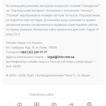
Всі комерційні рекламні матеріали позначені словами "Спецпроєкт"
чи "Партнерський матеріал". Матеріали з позначкою "Експерт",
"Позиція" відображають позицію авторів та героїв. Редакція може
не поділяти їхніх поглядів. Детальніше щодо реклами та правил
цитування можна ознайомитись в правилах користування сайтом.
Усі права захищені.
Матеріали сайту призначені для осіб старше
21
року (21+)
Онлайн-медіа «24 Канал»
пл. Галицька, буд. 15, м. Львів, 79008
Телефон
+380 (32) 229-77-77
Адреса електронної пошти —
legal@24tv.com.ua
Ідентифікатор онлайн-медіа в Реєстрі суб'єктів у сфері медіа —
R40-06057
© 2005—2026,
ПрАТ «Телерадіокомпанія "Люкс"», 24 Канал.
Разработка сайта
-