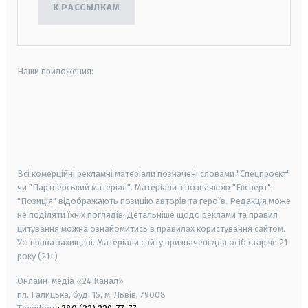
К РАССЫЛКАМ
Наши приложения:
android
apple
smart tv
samsung smart tv
Всі комерційні рекламні матеріали позначені словами "Спецпроєкт"
чи "Партнерський матеріал". Матеріали з позначкою "Експерт",
"Позиція" відображають позицію авторів та героїв. Редакція може
не поділяти їхніх поглядів. Детальніше щодо реклами та правил
цитування можна ознайомитись в правилах користування сайтом.
Усі права захищені.
Матеріали сайту призначені для осіб старше
21
року (21+)
Онлайн-медіа «24 Канал»
пл. Галицька, буд. 15, м. Львів, 79008