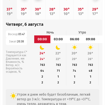
37°
35°
30°
28°
30°
35°
29°
19°
19°
18°
13°
10°
13°
17°
Четверг, 6 августа
Ночь
Утро
Восход:
05:47
00:00
03:00
06:00
09:00
1
Закат:
20:38
Температура С°
24°
22°
20°
26°
Ощущается как
Давление, мм
24°
22°
20°
26°
Влажность, %
763
763
763
763
Ветер, м/с
Вероятность
64
71
74
48
осадков, %
2
1
1
1
2
2
2
2
Утром и днем небо будет безоблачным, легкий
ветер до 3 м/с. Температура от +19°C до +37°C,
очень тепло, держитесь в тени.