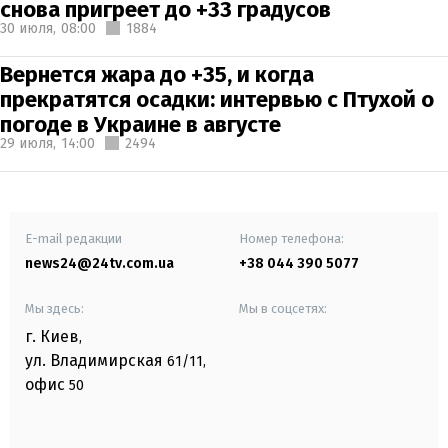
снова пригреет до +33 градусов
30 июля,
08:00
1884
Вернется жара до +35, и когда
прекратятся осадки: интервью с Птухой о
погоде в Украине в августе
29 июля,
14:00
2494
E-mail редакции
Номер телефона:
news24@24tv.com.ua
+38 044 390 5077
Мы здесь:
Мы в соцсетях:
г. Киев
,
ул. Владимирская
61/11,
офис
50