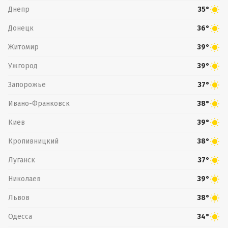
Днепр
35°
Донецк
36°
Житомир
39°
Ужгород
39°
Запорожье
37°
Ивано-Франковск
38°
Киев
39°
Кропивницкий
38°
Луганск
37°
Николаев
39°
Львов
38°
Одесса
34°