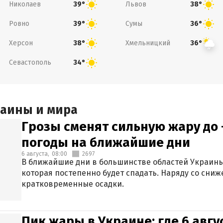
Николаев
Львов
39°
38°
Ровно
Сумы
39°
36°
Херсон
Хмельницкий
38°
36°
Севастополь
34°
раины и мира
Грозы сменят сильную жару до 
погоды на ближайшие дни
6 августа,
08:00
2697
В ближайшие дни в большинстве областей Украины
которая постепенно будет спадать. Наряду со сн
кратковременные осадки.
Пик жары в Украине: где 6 авг