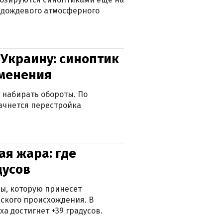
д дождевого атмосферного
 Украину: синоптик
зменения
 набирать обороты. По
ачнется перестройка
я жара: где
дусов
ры, которую принесет
ского происхождения. В
а достигнет +39 градусов.