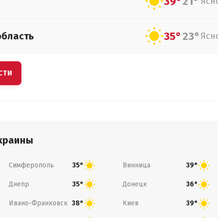
39°
21°
Ясн
35°
23°
область
Ясн
СТИ
краины
Симферополь
Винница
35°
39°
Днепр
Донецк
35°
36°
Ивано-Франковск
Киев
38°
39°