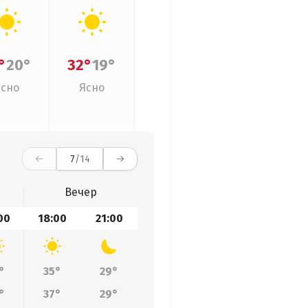
°
20°
32°
19°
Ясно
Ясно
7
/14
Вечер
00
18:00
21:00
°
35°
29°
°
37°
29°