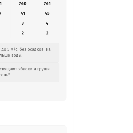
1
760
761
0
41
45
3
4
2
2
до 5 м/с, без осадков. На
ольше воды.
свящают яблоки и груши.
сень"