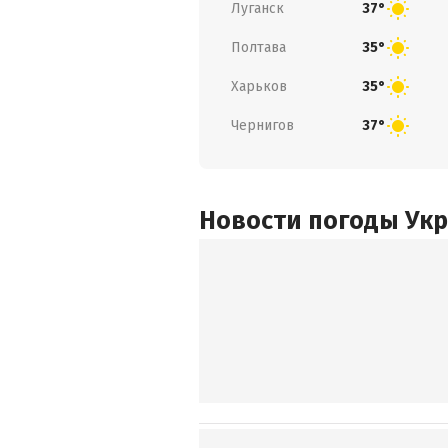
Луганск
37°
Полтава
35°
Харьков
35°
Чернигов
37°
Новости погоды Ук