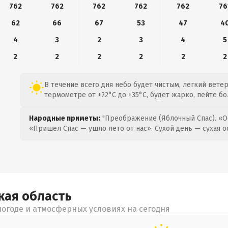
762
762
762
762
762
76
62
66
67
53
47
4
4
3
2
3
4
5
2
2
2
2
2
2
В течение всего дня небо будет чистым, легкий ветер 
термометре от +22°C до +35°C, будет жарко, пейте б
Народные приметы:
"Преображение (Яблочный Спас). «О
«Пришел Спас — ушло лето от нас». Сухой день — сухая о
кая
область
огоде и атмосферных условиях на сегодня