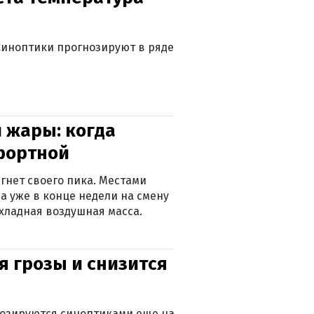
. Синоптики прогнозируют в ряде
 жары: когда
фортной
гнет своего пика. Местами
 а уже в конце недели на смену
хладная воздушная масса.
я грозы и снизится
нозируются синоптиками еще на