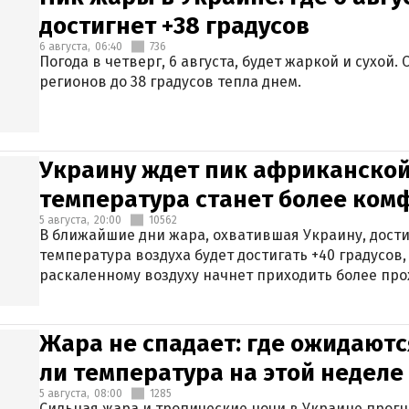
достигнет +38 градусов
6 августа,
06:40
736
Погода в четверг, 6 августа, будет жаркой и сухой
регионов до 38 градусов тепла днем.
Украину ждет пик африканской
температура станет более ком
5 августа,
20:00
10562
В ближайшие дни жара, охватившая Украину, дости
температура воздуха будет достигать +40 градусов,
раскаленному воздуху начнет приходить более про
Жара не спадает: где ожидаютс
ли температура на этой неделе
5 августа,
08:00
1285
Сильная жара и тропические ночи в Украине прог