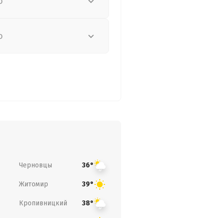
о
о
Черновцы
36°
Житомир
39°
Кропивницкий
38°