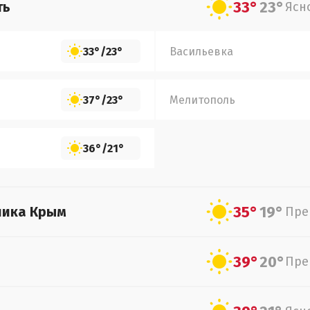
33°
23°
ть
Ясн
33°
/
23°
Васильевка
37°
/
23°
Мелитополь
36°
/
21°
35°
19°
лика Крым
Пре
39°
20°
Пре