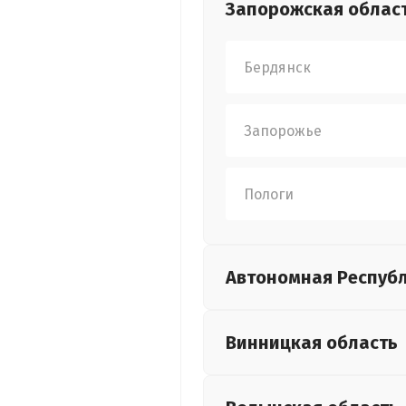
Запорожская
облас
Бердянск
Запорожье
Пологи
Автономная Респуб
Винницкая
область