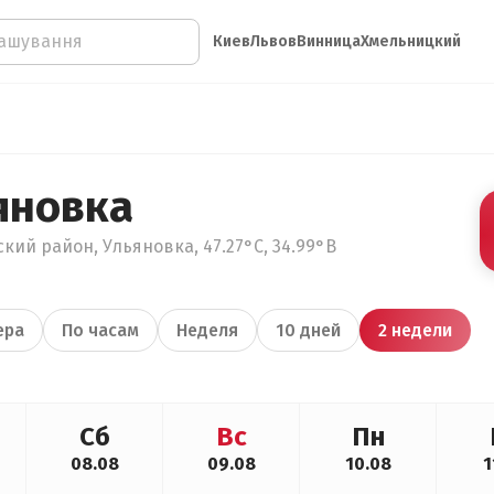
Киев
Львов
Винница
Хмельницкий
яновка
кий район, Ульяновка, 47.27°С, 34.99°В
ера
По часам
Неделя
10 дней
2 недели
Сб
Вс
Пн
08.08
09.08
10.08
1