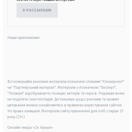
К РАССЫЛКАМ
Наши приложения:
android
apple
smart tv
samsung smart tv
Всі комерційні рекламні матеріали позначені словами "Спецпроєкт"
чи "Партнерський матеріал". Матеріали з позначкою "Експерт",
"Позиція" відображають позицію авторів та героїв. Редакція може
не поділяти їхніх поглядів. Детальніше щодо реклами та правил
цитування можна ознайомитись в правилах користування сайтом.
Усі права захищені.
Матеріали сайту призначені для осіб старше
21
року (21+)
Онлайн-медіа «24 Канал»