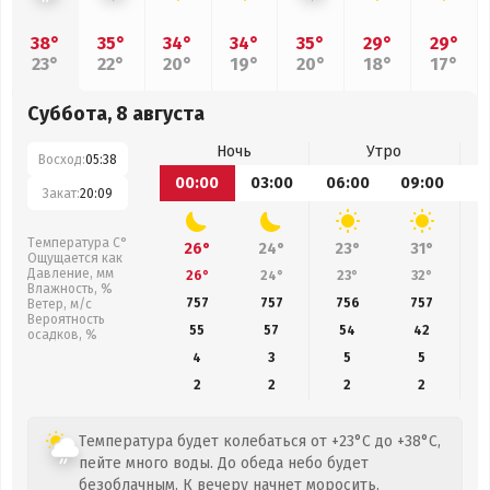
38°
35°
34°
34°
35°
29°
29°
23°
22°
20°
19°
20°
18°
17°
Суббота, 8 августа
Ночь
Утро
Восход:
05:38
00:00
03:00
06:00
09:00
1
Закат:
20:09
Температура С°
26°
24°
23°
31°
Ощущается как
Давление, мм
26°
24°
23°
32°
Влажность, %
757
757
756
757
Ветер, м/с
Вероятность
55
57
54
42
осадков, %
4
3
5
5
2
2
2
2
Температура будет колебаться от +23°C до +38°C,
пейте много воды. До обеда небо будет
безоблачным. К вечеру начнет моросить.