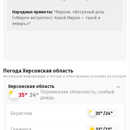
Народные приметы:
"Мирона. «Ветреный день
(«Мирон-ветрогон»). Какой Мирон — такой и
январь.»"
Погода Херсонская
область
Актуальная информация о погоде и атмосферных условиях на сегодня
Херсонская
область
Переменная облачность, слабый
35°
24°
дождь
Берислав
35°
/
24°
Геническ
33°
/
23°