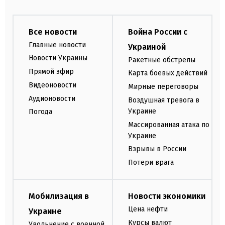
Все новости
Война России с
Главные новости
Украиной
Новости Украины
Ракетные обстрелы
Прямой эфир
Карта боевых действий
Видеоновости
Мирные переговоры
Аудионовости
Воздушная тревога в
Украине
Погода
Массированная атака по
Украине
Взрывы в России
Потери врага
Мобилизация в
Новости экономики
Цена нефти
Украине
Курсы валют
Увольнение с военной