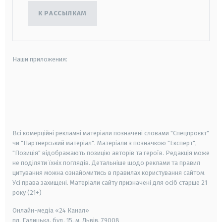
К РАССЫЛКАМ
Наши приложения:
android
apple
smart tv
samsung smart tv
Всі комерційні рекламні матеріали позначені словами "Спецпроєкт"
чи "Партнерський матеріал". Матеріали з позначкою "Експерт",
"Позиція" відображають позицію авторів та героїв. Редакція може
не поділяти їхніх поглядів. Детальніше щодо реклами та правил
цитування можна ознайомитись в правилах користування сайтом.
Усі права захищені.
Матеріали сайту призначені для осіб старше
21
року (21+)
Онлайн-медіа «24 Канал»
пл. Галицька, буд. 15, м. Львів, 79008