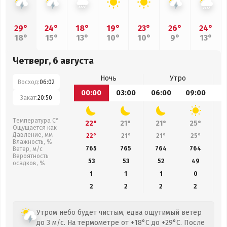
29°
24°
18°
19°
23°
26°
24°
18°
15°
13°
10°
10°
9°
13°
Четверг, 6 августа
Ночь
Утро
Восход:
06:02
00:00
03:00
06:00
09:00
1
Закат:
20:50
Температура С°
22°
21°
21°
25°
Ощущается как
Давление, мм
22°
21°
21°
25°
Влажность, %
765
765
764
764
Ветер, м/с
Вероятность
53
53
52
49
осадков, %
1
1
1
0
2
2
2
2
Утром небо будет чистым, едва ощутимый ветер
до 3 м/с. На термометре от +18°C до +29°C. После