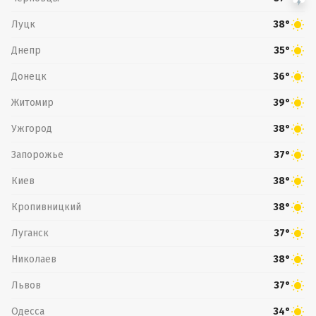
Луцк
38°
Днепр
35°
Донецк
36°
Житомир
39°
Ужгород
38°
Запорожье
37°
Киев
38°
Кропивницкий
38°
Луганск
37°
Николаев
38°
Львов
37°
Одесса
34°