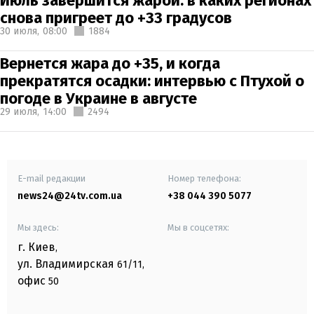
Июль завершится жарой: в каких регионах
снова пригреет до +33 градусов
30 июля,
08:00
1884
Вернется жара до +35, и когда
прекратятся осадки: интервью с Птухой о
погоде в Украине в августе
29 июля,
14:00
2494
E-mail редакции
Номер телефона:
news24@24tv.com.ua
+38 044 390 5077
Мы здесь:
Мы в соцсетях:
г. Киев
,
ул. Владимирская
61/11,
офис
50