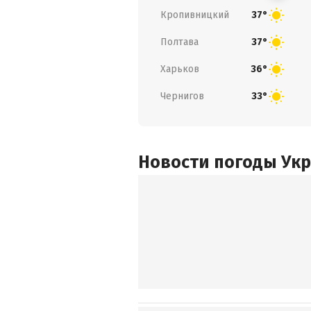
Кропивницкий
37°
Полтава
37°
Харьков
36°
Чернигов
33°
Новости погоды Ук