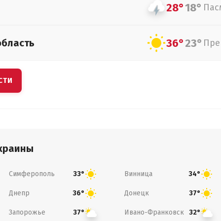
28°
18°
Пас
36°
23°
область
Пре
СТИ
краины
Симферополь
Винница
33°
34°
Днепр
Донецк
36°
37°
Запорожье
Ивано-Франковск
37°
32°