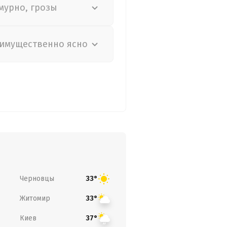
мурно, грозы
имущественно ясно
Черновцы
33°
Житомир
33°
Киев
37°