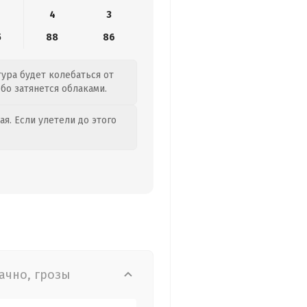
4
3
5
88
86
тура будет колебаться от
ебо затянется облаками.
я. Если улетели до этого
ачно, грозы