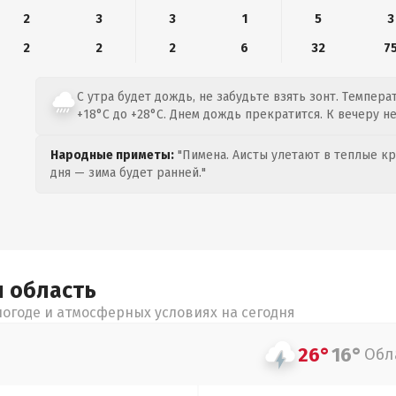
2
3
3
1
5
3
2
2
2
6
32
7
С утра будет дождь, не забудьте взять зонт. Темпера
+18°C до +28°C. Днем дождь прекратится. К вечеру н
Народные приметы:
"Пимена. Аисты улетают в теплые кра
дня — зима будет ранней."
я
область
огоде и атмосферных условиях на сегодня
26°
16°
Обл