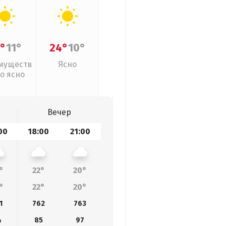
°
11°
24°
10°
муществ
Ясно
о ясно
Вечер
00
18:00
21:00
°
22°
20°
°
22°
20°
1
762
763
4
85
97