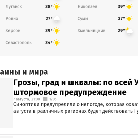
Луганск
Николаев
38°
39°
Ровно
Сумы
27°
37°
Херсон
Хмельницкий
39°
29°
Севастополь
34°
раины и мира
Грозы, град и шквалы: по всей
штормовое предупреждение
7 августа,
21:00
1205
Синоптики предупредили о непогоде, которая охват
августа в различных регионах будет действовать I