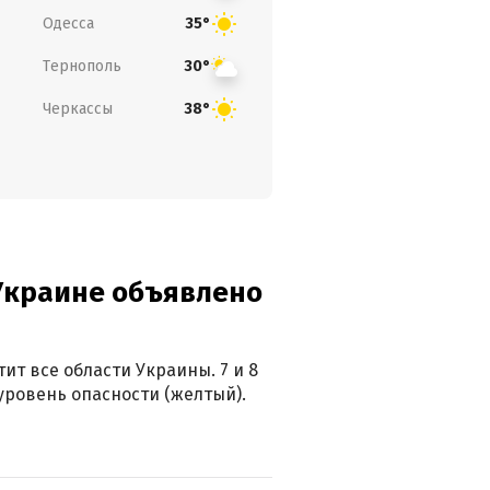
Одесса
35°
Тернополь
30°
Черкассы
38°
 Украине объявлено
ит все области Украины. 7 и 8
 уровень опасности (желтый).