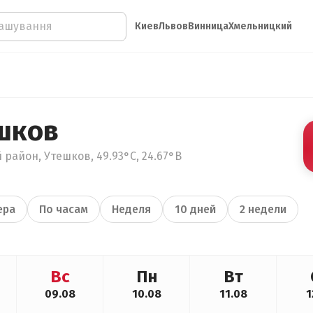
Киев
Львов
Винница
Хмельницкий
шков
 район, Утешков, 49.93°С, 24.67°В
ера
По часам
Неделя
10 дней
2 недели
Вс
Пн
Вт
09.08
10.08
11.08
1