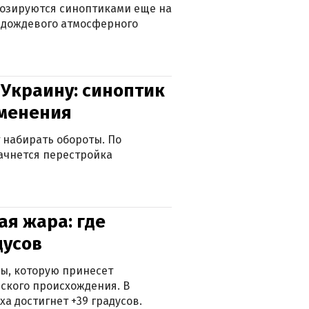
нозируются синоптиками еще на
д дождевого атмосферного
 Украину: синоптик
зменения
 набирать обороты. По
ачнется перестройка
я жара: где
дусов
ры, которую принесет
ского происхождения. В
а достигнет +39 градусов.