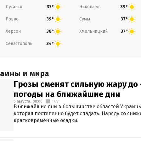
Луганск
Николаев
37°
39°
Ровно
Сумы
39°
37°
Херсон
Хмельницкий
38°
37°
Севастополь
34°
раины и мира
Грозы сменят сильную жару до 
погоды на ближайшие дни
6 августа,
08:00
1773
В ближайшие дни в большинстве областей Украины
которая постепенно будет спадать. Наряду со сн
кратковременные осадки.