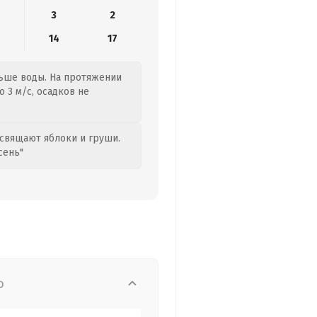
3
2
14
17
льше воды. На протяжении
 3 м/с, осадков не
свящают яблоки и груши.
сень"
о