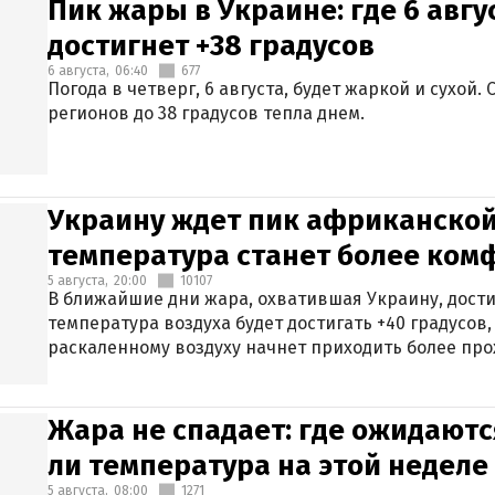
Пик жары в Украине: где 6 авг
достигнет +38 градусов
6 августа,
06:40
677
Погода в четверг, 6 августа, будет жаркой и сухой
регионов до 38 градусов тепла днем.
Украину ждет пик африканской
температура станет более ком
5 августа,
20:00
10107
В ближайшие дни жара, охватившая Украину, дости
температура воздуха будет достигать +40 градусов,
раскаленному воздуху начнет приходить более про
Жара не спадает: где ожидаютс
ли температура на этой неделе
5 августа,
08:00
1271