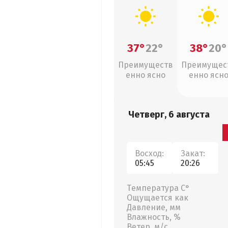
37°
22°
38°
20°
Преимуществ
Преимущес
енно ясно
енно ясн
Четверг, 6 августа
Восход:
Закат:
05:45
20:26
Температура С°
Ощущается как
Давление, мм
Влажность, %
Ветер, м/с