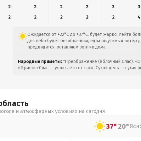
2
2
2
2
3
3
2
2
2
2
2
4
Ожидается от +22°C до +37°C, будет жарко, пейте бо
дня небо будет безоблачным, едва ощутимый ветер до
предвидится, оставляем зонтик дома.
Народные приметы:
"Преображение (Яблочный Спас). «О
«Пришел Спас — ушло лето от нас». Сухой день — сухая о
область
огоде и атмосферных условиях на сегодня
37°
20°
Ясн