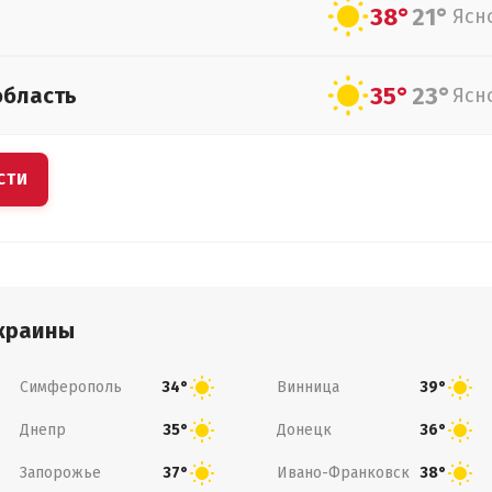
38°
21°
Ясн
35°
23°
область
Ясн
СТИ
краины
Симферополь
Винница
34°
39°
Днепр
Донецк
35°
36°
Запорожье
Ивано-Франковск
37°
38°