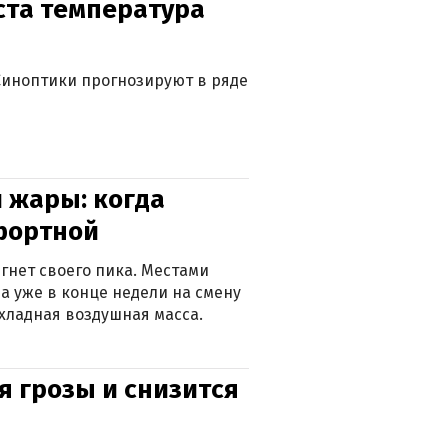
уста температура
. Синоптики прогнозируют в ряде
 жары: когда
фортной
гнет своего пика. Местами
 а уже в конце недели на смену
хладная воздушная масса.
я грозы и снизится