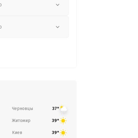
о
о
Черновцы
37°
Житомир
39°
Киев
39°