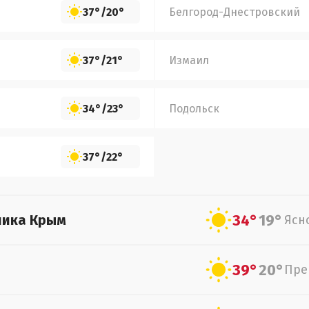
37°
/
20°
Белгород-Днестровский
37°
/
21°
Измаил
34°
/
23°
Подольск
37°
/
22°
34°
19°
лика Крым
Ясн
39°
20°
Пре