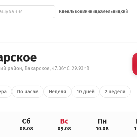
Киев
Львов
Винница
Хмельницкий
арское
ий район, Вакарское, 47.06°С, 29.93°В
ера
По часам
Неделя
10 дней
2 недели
Сб
Вс
Пн
08.08
09.08
10.08
1