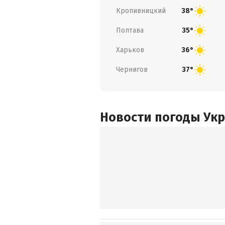
Кропивницкий
38°
Полтава
35°
Харьков
36°
Чернигов
37°
Новости погоды Ук