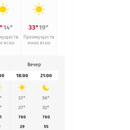
°
14°
33°
19°
муществ
Преимуществ
о ясно
енно ясно
Вечер
00
18:00
21:00
°
37°
30°
°
37°
32°
1
760
760
9
29
55