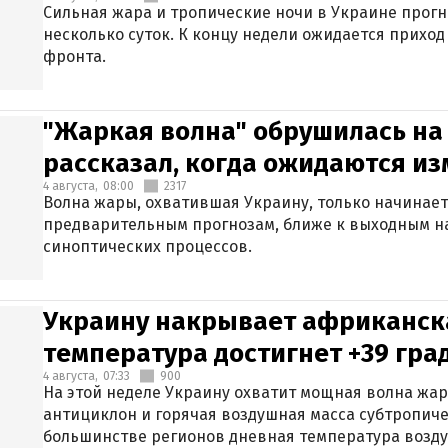
Сильная жара и тропические ночи в Украине прог
несколько суток. К концу недели ожидается прихо
фронта.
"Жаркая волна" обрушилась на
рассказал, когда ожидаются и
4 августа,
08:00
2317
Волна жары, охватившая Украину, только начинает
предварительным прогнозам, ближе к выходным н
синоптических процессов.
Украину накрывает африканска
температура достигнет +39 гра
4 августа,
07:33
900
На этой неделе Украину охватит мощная волна жа
антициклон и горячая воздушная масса субтропиче
большинстве регионов дневная температура воздух