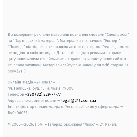
android
apple
smart tv
samsung smart tv
Всі комерційні рекламні матеріали позначені словами "Спецпроєкт"
чи "Партнерський матеріал". Матеріали з позначкою "Експерт",
"Позиція" відображають позицію авторів та героїв. Редакція може
не поділяти їхніх поглядів. Детальніше щодо реклами та правил
цитування можна ознайомитись в правилах користування сайтом.
Усі права захищені.
Матеріали сайту призначені для осіб старше
21
року (21+)
Онлайн-медіа «24 Канал»
пл. Галицька, буд. 15, м. Львів, 79008
Телефон
+380 (32) 229-77-77
Адреса електронної пошти —
legal@24tv.com.ua
Ідентифікатор онлайн-медіа в Реєстрі суб'єктів у сфері медіа —
R40-06057
© 2005—2026,
ПрАТ «Телерадіокомпанія "Люкс"», 24 Канал.