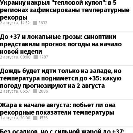
Украину накрыл "тепловой купол": в 5
регионах зафиксированы температурные
рекорды
2 августа,
14:52
3632
До +37 и локальные грозы: синоптики
представили прогноз погоды на начало
новой недели
2 августа,
08:00
1787
Дождь будет идти только на западе, но
температура поднимется до +35: какую
погоду прогнозируют на 2 августа
2 августа,
06:57
2686
Жара в начале августа: побьет ли она
рекордные показатели температуры
1 августа,
20:00
1536
Без осадков, но с сильной жарой до +37: