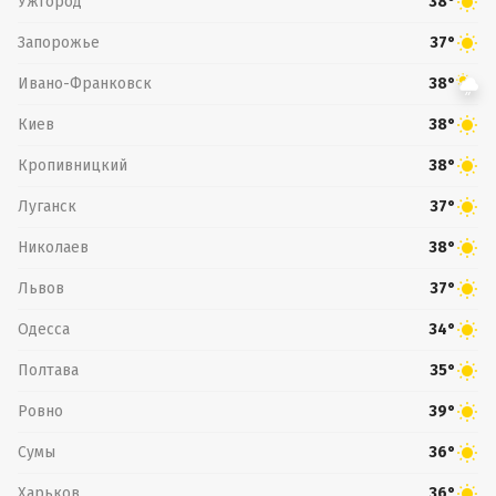
Ужгород
38°
Запорожье
37°
Ивано-Франковск
38°
Киев
38°
Кропивницкий
38°
Луганск
37°
Николаев
38°
Львов
37°
Одесса
34°
Полтава
35°
Ровно
39°
Сумы
36°
Харьков
36°