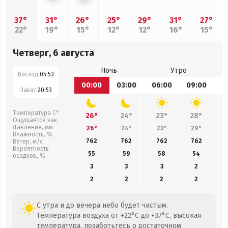
37°
31°
26°
25°
29°
31°
27°
22°
19°
15°
12°
12°
16°
15°
Четверг, 6 августа
Ночь
Утро
Восход:
05:53
00:00
03:00
06:00
09:00
1
Закат:
20:53
Температура С°
26°
24°
23°
28°
Ощущается как
Давление, мм
26°
24°
23°
29°
Влажность, %
762
762
762
762
Ветер, м/с
Вероятность
55
59
58
54
осадков, %
3
3
3
2
2
2
2
2
С утра и до вечера небо будет чистым.
Температура воздуха от +22°C до +37°C, высокая
температура, позаботьтесь о достаточном