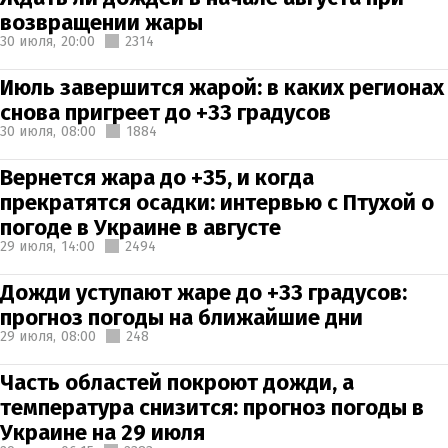
возвращении жары
30 июля,
20:00
2314
Июль завершится жарой: в каких регионах
снова пригреет до +33 градусов
30 июля,
08:00
1884
Вернется жара до +35, и когда
прекратятся осадки: интервью с Птухой о
погоде в Украине в августе
29 июля,
14:00
2494
Дожди уступают жаре до +33 градусов:
прогноз погоды на ближайшие дни
29 июля,
08:00
248
Часть областей покроют дожди, а
температура снизится: прогноз погоды в
Украине на 29 июля