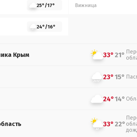
25°
/
17°
Вижница
24°
/
16°
Пер
33°
21°
лика Крым
обл
23°
15°
Пас
24°
14°
Обл
Пер
33°
22°
область
обл
дож