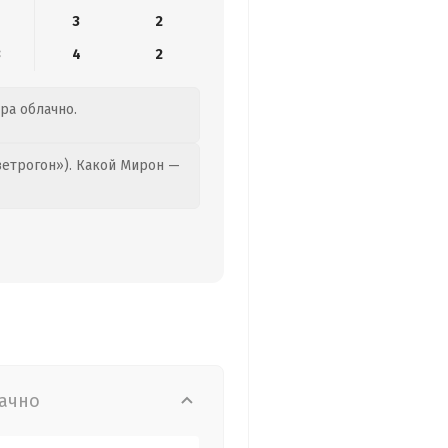
3
2
3
4
2
тра облачно.
етрогон»). Какой Мирон —
ачно