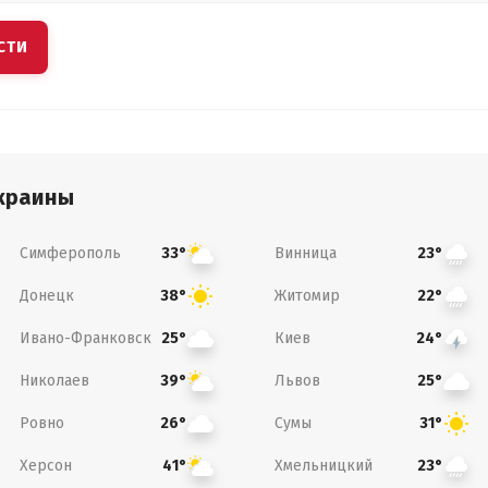
СТИ
краины
Симферополь
Винница
33°
23°
Донецк
Житомир
38°
22°
Ивано-Франковск
Киев
25°
24°
Николаев
Львов
39°
25°
Ровно
Сумы
26°
31°
Херсон
Хмельницкий
41°
23°