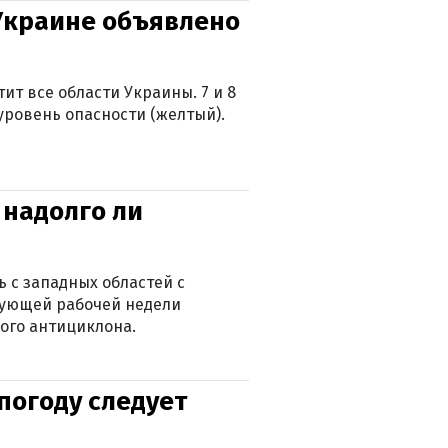
 Украине объявлено
ит все области Украины. 7 и 8
 уровень опасности (желтый).
 надолго ли
 с западных областей с
дующей рабочей недели
ого антициклона.
погоду следует