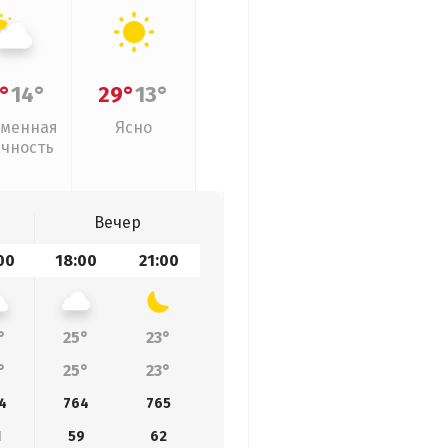
°
14°
29°
13°
менная
Ясно
ачность
Вечер
00
18:00
21:00
°
25°
23°
°
25°
23°
4
764
765
1
59
62