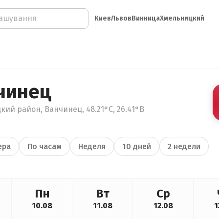
Киев
Львов
Винница
Хмельницкий
чинец
ий район, Ванчинец, 48.21°С, 26.41°В
ера
По часам
Неделя
10 дней
2 недели
Пн
Вт
Ср
10.08
11.08
12.08
1