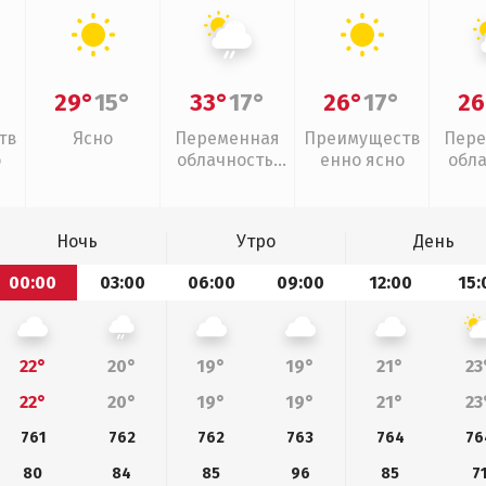
29°
15°
33°
17°
26°
17°
26
тв
Ясно
Переменная
Преимуществ
Пере
о
облачность,
енно ясно
обл
слабый дождь
Ночь
Утро
День
00:00
03:00
06:00
09:00
12:00
15:
22°
20°
19°
19°
21°
23
22°
20°
19°
19°
21°
23
761
762
762
763
764
76
80
84
85
96
85
7