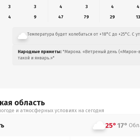
3
3
4
3
4
4
4
9
47
79
29
1
Температура будет колебаться от +18°C до +25°C. С у
Народные приметы:
"Мирона. «Ветреный день («Мирон-в
такой и январь.»"
цкая
область
огоде и атмосферных условиях на сегодня
25°
17°
ть
Обл