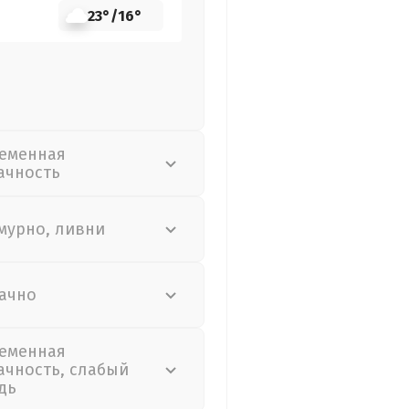
23°
/
16°
еменная
ачность
мурно, ливни
ачно
еменная
ачность, слабый
дь