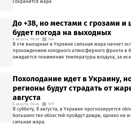
сохранится жара
До +38, но местами с грозами и
будет погода на выходных
8 августа,
08:00
946
В эти выходные в Украине сильная жара начнет осл
прохождением холодного атмосферного фронта в 
ожидается понижение температуры воздуха, за ис
Крыма.
Похолодание идет в Украину, н
регионы будут страдать от жары
августа
8 августа,
06:46
1317
В субботу, 8 августа, в Украине прогнозируется об
большинстве областей пройдут дожди, однако на ю
сильная жара.