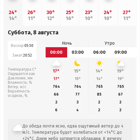
24°
26°
30°
25°
23°
24°
27°
14°
11°
12°
16°
10°
10°
11°
Суббота, 8 августа
Ночь
Утро
Восход:
05:50
00:00
03:00
06:00
09:00
1
Закат:
20:52
Температура С°
17°
15°
14°
19°
Ощущается как
Давление, мм
17°
15°
14°
19°
Влажность, %
764
764
765
765
Ветер, м/с
Вероятность
66
77
85
67
осадков, %
2
3
2
2
6
4
2
2
До обеда почти ясно, едва ощутимый ветер до 4
м/с. Температура будет колебаться от +14°C до
+24°C. Днем небо затянется облаками. К вечеру