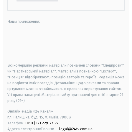
Наши приложения:
android
apple
smart tv
samsung smart tv
Всі комерційні рекламні матеріали позначені словами "Спецпроєкт"
чи "Партнерський матеріал". Матеріали з позначкою "Експерт",
"Позиція" відображають позицію авторів та героїв. Редакція може
не поділяти їхніх поглядів. Детальніше щодо реклами та правил
цитування можна ознайомитись в правилах користування сайтом.
Усі права захищені.
Матеріали сайту призначені для осіб старше
21
року (21+)
Онлайн-медіа «24 Канал»
пл. Галицька, буд. 15, м. Львів, 79008
Телефон
+380 (32) 229-77-77
Адреса електронної пошти —
legal@24tv.com.ua