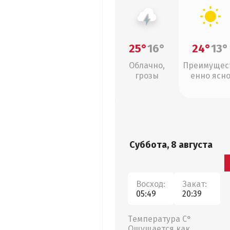
25°
16°
24°
13°
Облачно,
Преимущес
грозы
енно ясн
Суббота, 8 августа
Восход:
Закат:
05:49
20:39
Температура С°
Ощущается как