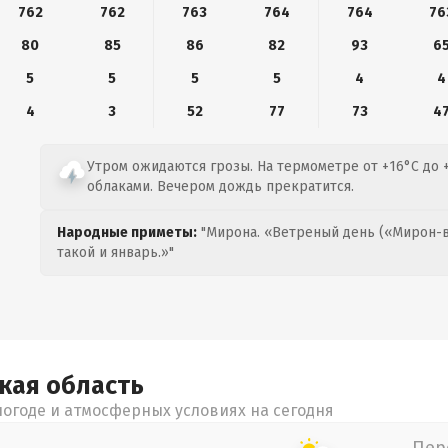
762
762
763
764
764
76
80
85
86
82
93
6
5
5
5
5
4
4
4
3
52
77
73
4
Утром ожидаются грозы. На термометре от +16°C до +
облаками. Вечером дождь прекратится.
Народные приметы:
"Мирона. «Ветреный день («Мирон-в
такой и январь.»"
цкая
область
огоде и атмосферных условиях на сегодня