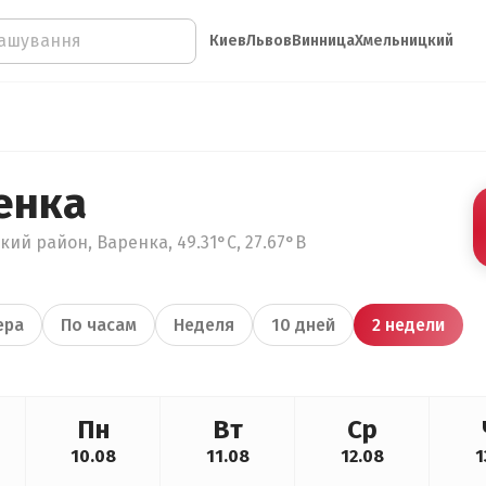
Киев
Львов
Винница
Хмельницкий
енка
ий район, Варенка, 49.31°С, 27.67°В
ера
По часам
Неделя
10 дней
2 недели
Пн
Вт
Ср
10.08
11.08
12.08
1