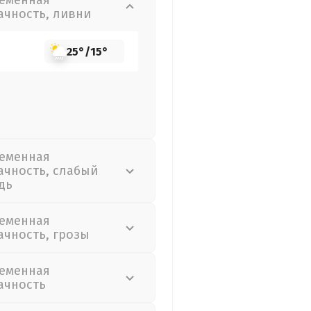
еменная
ачность, ливни
25°
/
15°
еменная
ачность, слабый
дь
еменная
ачность, грозы
еменная
ачность