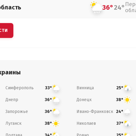
Пер
36°
24°
область
обл
СТИ
краины
Симферополь
Винница
33°
25°
Днепр
Донецк
36°
38°
Запорожье
Ивано-Франковск
36°
24°
Луганск
Николаев
38°
37°
Полтава
Ровно
34°
25°