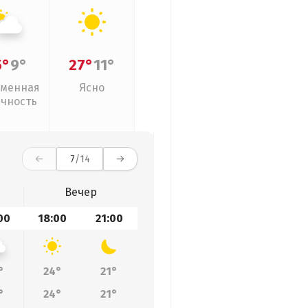
5°
9°
27°
11°
менная
Ясно
ачность
7
/14
Вечер
00
18:00
21:00
°
24°
21°
°
24°
21°