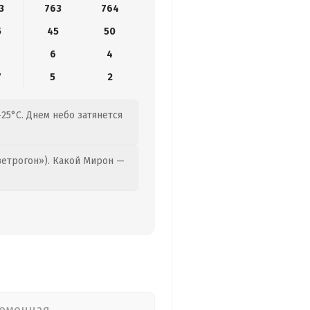
3
763
764
5
45
50
6
4
7
5
2
25°C. Днем небо затянется
етрогон»). Какой Мирон —