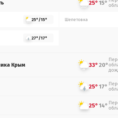
Пер
25°
15°
ть
обл
25°
/
15°
Шепетовка
27°
/
17°
Пер
33°
20°
лика Крым
обл
дож
Пер
25°
17°
обл
Пер
25°
14°
обл