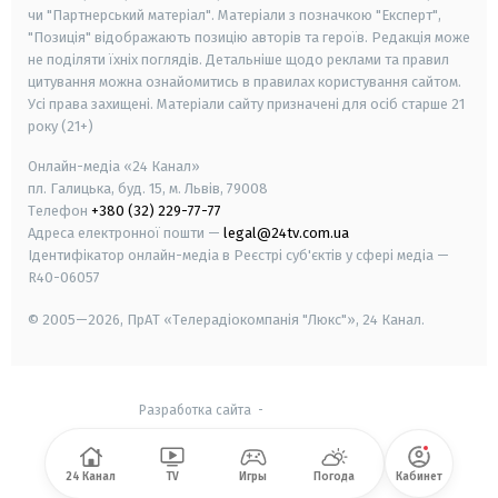
чи "Партнерський матеріал". Матеріали з позначкою "Експерт",
"Позиція" відображають позицію авторів та героїв. Редакція може
не поділяти їхніх поглядів. Детальніше щодо реклами та правил
цитування можна ознайомитись в правилах користування сайтом.
Усі права захищені.
Матеріали сайту призначені для осіб старше
21
року (21+)
Онлайн-медіа «24 Канал»
пл. Галицька, буд. 15, м. Львів, 79008
Телефон
+380 (32) 229-77-77
Адреса електронної пошти —
legal@24tv.com.ua
Ідентифікатор онлайн-медіа в Реєстрі суб'єктів у сфері медіа —
R40-06057
© 2005—2026,
ПрАТ «Телерадіокомпанія "Люкс"», 24 Канал.
Разработка сайта
-
24 Канал
TV
Игры
Погода
Кабинет