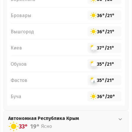
Бровары
36°
/
21°
Вышгород
36°
/
21°
Киев
37°
/
21°
Обухов
35°
/
21°
Фастов
35°
/
21°
Буча
36°
/
20°
Автономная Республика Крым
33°
19°
Ясно