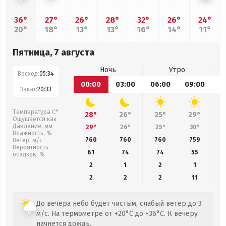
36°
27°
26°
28°
32°
26°
24°
20°
18°
13°
13°
16°
14°
11°
Пятница, 7 августа
Ночь
Утро
Восход:
05:34
00:00
03:00
06:00
09:00
1
Закат:
20:33
Температура С°
28°
26°
25°
29°
Ощущается как
Давление, мм
29°
26°
25°
30°
Влажность, %
760
760
760
759
Ветер, м/с
Вероятность
61
74
74
55
осадков, %
2
1
2
1
2
2
2
11
До вечера небо будет чистым, слабый ветер до 3
м/с. На термометре от +20°C до +36°C. К вечеру
начнется дождь.