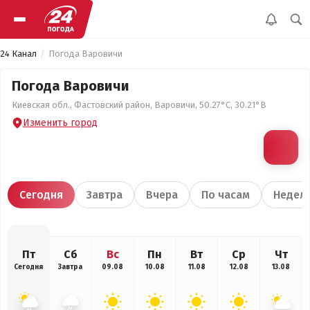
24 Канал
Погода Варовичи
Погода Варовичи
Киевская обл., Фастовский район, Варовичи, 50.27°С, 30.21°В
Изменить город
Сегодня
Завтра
Вчера
По часам
Недел
Пт
Сб
Вс
Пн
Вт
Ср
Чт
Сегодня
Завтра
09.08
10.08
11.08
12.08
13.08