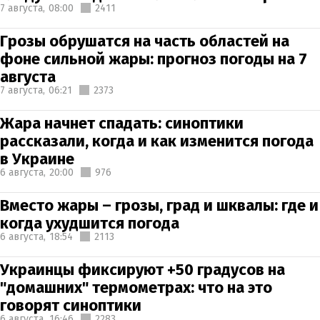
7 августа,
08:00
2411
Грозы обрушатся на часть областей на
фоне сильной жары: прогноз погоды на 7
августа
7 августа,
06:21
2373
Жара начнет спадать: синоптики
рассказали, когда и как изменится погода
в Украине
6 августа,
20:00
976
Вместо жары – грозы, град и шквалы: где и
когда ухудшится погода
6 августа,
18:54
2113
Украинцы фиксируют +50 градусов на
"домашних" термометрах: что на это
говорят синоптики
6 августа,
16:46
2283