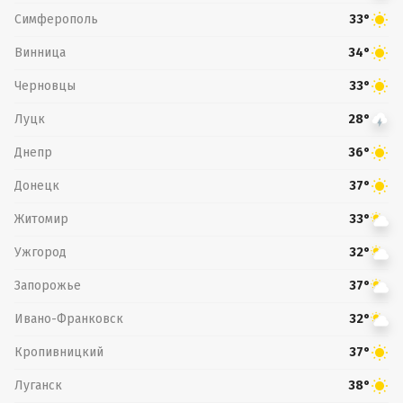
Симферополь
33°
Винница
34°
Черновцы
33°
Луцк
28°
Днепр
36°
Донецк
37°
Житомир
33°
Ужгород
32°
Запорожье
37°
Ивано-Франковск
32°
Кропивницкий
37°
Луганск
38°