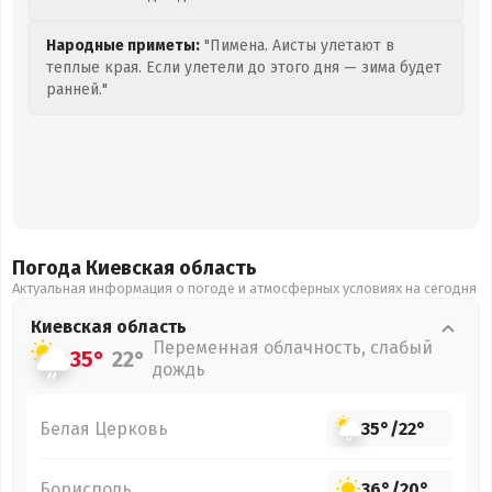
Народные приметы:
"Пимена. Аисты улетают в
теплые края. Если улетели до этого дня — зима будет
ранней."
Погода Киевская
область
Актуальная информация о погоде и атмосферных условиях на сегодня
Киевская
область
Переменная облачность, слабый
35°
22°
дождь
Белая Церковь
35°
/
22°
Борисполь
36°
/
20°