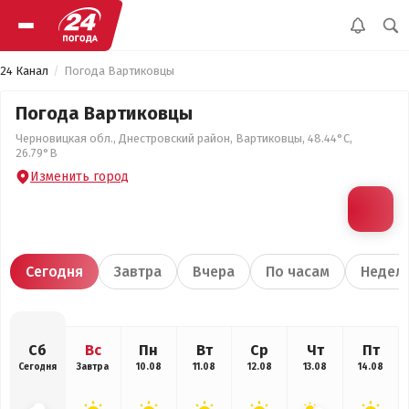
24 Канал
Погода Вартиковцы
Погода Вартиковцы
Черновицкая обл., Днестровский район, Вартиковцы, 48.44°С,
26.79°В
Изменить город
Сегодня
Завтра
Вчера
По часам
Недел
Сб
Вс
Пн
Вт
Ср
Чт
Пт
Сегодня
Завтра
10.08
11.08
12.08
13.08
14.08