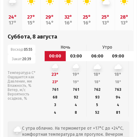
24°
27°
29°
32°
25°
25°
28°
17°
15°
14°
16°
16°
13°
13°
Суббота, 8 августа
Ночь
Утро
Восход:
05:55
00:00
03:00
06:00
09:00
1
Закат:
20:39
Температура С°
23°
19°
18°
18°
Ощущается как
Давление, мм
23°
19°
18°
18°
Влажность, %
761
761
762
763
Ветер, м/с
Вероятность
68
92
93
94
осадков, %
3
4
5
4
4
8
52
81
С утра облачно. На термометре от +17°C до +24°C,
комфортная температура для прогулок. Вечером