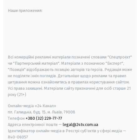
Наши приложения:
android
apple
smart tv
samsung smart tv
Всі комерційні рекламні матеріали позначені словами "Спецпроєкт"
чи "Партнерський матеріал". Матеріали з позначкою "Експерт",
"Позиція" відображають позицію авторів та героїв. Редакція може
не поділяти їхніх поглядів. Детальніше щодо реклами та правил
цитування можна ознайомитись в правилах користування сайтом.
Усі права захищені.
Матеріали сайту призначені для осіб старше
21
року (21+)
Онлайн-медіа «24 Канал»
пл. Галицька, буд. 15, м. Львів, 79008
Телефон
+380 (32) 229-77-77
Адреса електронної пошти —
legal@24tv.com.ua
Ідентифікатор онлайн-медіа в Реєстрі суб'єктів у сфері медіа —
R40-06057