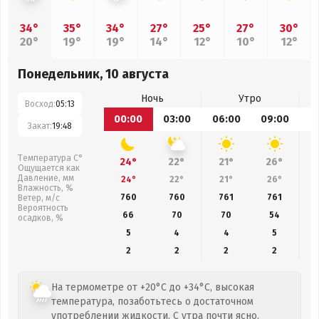
34°
35°
34°
27°
25°
27°
30°
20°
19°
19°
14°
12°
10°
12°
Понедельник, 10 августа
Ночь
Утро
Восход:
05:13
00:00
03:00
06:00
09:00
1
Закат:
19:48
Температура С°
24°
22°
21°
26°
Ощущается как
Давление, мм
24°
22°
21°
26°
Влажность, %
760
760
761
761
Ветер, м/с
Вероятность
66
70
70
54
осадков, %
5
4
4
5
2
2
2
2
На термометре от +20°C до +34°C, высокая
температура, позаботьтесь о достаточном
употреблении жидкости. С утра почти ясно,