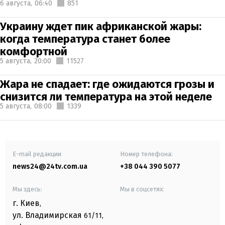
6 августа,
06:40
851
Украину ждет пик африканской жары:
когда температура станет более
комфортной
5 августа,
20:00
11527
Жара не спадает: где ожидаются грозы и
снизится ли температура на этой неделе
5 августа,
08:00
1339
E-mail редакции
Номер телефона:
news24@24tv.com.ua
+38 044 390 5077
Мы здесь:
Мы в соцсетях:
г. Киев
,
ул. Владимирская
61/11,