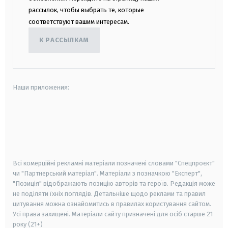
рассылок, чтобы выбрать те, которые
соответствуют вашим интересам.
К РАССЫЛКАМ
Наши приложения:
android
apple
smart tv
samsung smart tv
Всі комерційні рекламні матеріали позначені словами "Спецпроєкт"
чи "Партнерський матеріал". Матеріали з позначкою "Експерт",
"Позиція" відображають позицію авторів та героїв. Редакція може
не поділяти їхніх поглядів. Детальніше щодо реклами та правил
цитування можна ознайомитись в правилах користування сайтом.
Усі права захищені.
Матеріали сайту призначені для осіб старше
21
року (21+)