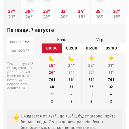
37°
38°
33°
33°
34°
35°
27°
21°
24°
22°
20°
18°
18°
15°
Пятница, 7 августа
Ночь
Утро
Восход:
05:21
00:00
03:00
06:00
09:00
1
Закат:
20:03
Температура С°
26°
24°
22°
31°
Ощущается как
Давление, мм
26°
24°
22°
31°
Влажность, %
761
761
761
761
Ветер, м/с
Вероятность
48
57
55
32
осадков, %
1
2
3
4
2
2
2
2
Ожидается от +21°C до +37°C, будет жарко, пейте
больше воды. С утра до вечера небо будет
безоблачным, осадков не предвидится,