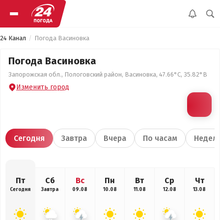
24 Канал
Погода Васиновка
Погода Васиновка
Запорожская обл., Пологовский район, Васиновка, 47.66°С, 35.82°В
Изменить город
Сегодня
Завтра
Вчера
По часам
Недел
Пт
Сб
Вс
Пн
Вт
Ср
Чт
Сегодня
Завтра
09.08
10.08
11.08
12.08
13.08