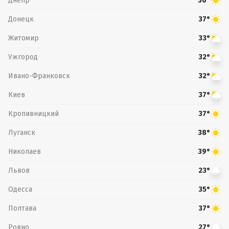
Днепр
36°
Донецк
37°
Житомир
33°
Ужгород
32°
Ивано-Франковск
32°
Киев
37°
Кропивницкий
37°
Луганск
38°
Николаев
39°
Львов
23°
Одесса
35°
Полтава
37°
Ровно
27°