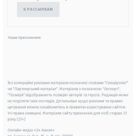
К РАССЫЛКАМ
Наши приложения:
android
apple
smart tv
samsung smart tv
Всі комерційні рекламні матеріали позначені словами "Спецпроєкт"
чи "Партнерський матеріал". Матеріали з позначкою "Експерт",
"Позиція" відображають позицію авторів та героїв. Редакція може
не поділяти їхніх поглядів. Детальніше щодо реклами та правил
цитування можна ознайомитись в правилах користування сайтом.
Усі права захищені.
Матеріали сайту призначені для осіб старше
21
року (21+)
Онлайн-медіа «24 Канал»