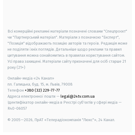
android
apple
smart tv
samsung smart tv
Всі комерційні рекламні матеріали позначені словами "Спецпроєкт"
чи "Партнерський матеріал". Матеріали з позначкою "Експерт",
"Позиція" відображають позицію авторів та героїв. Редакція може
не поділяти їхніх поглядів. Детальніше щодо реклами та правил
цитування можна ознайомитись в правилах користування сайтом.
Усі права захищені.
Матеріали сайту призначені для осіб старше
21
року (21+)
Онлайн-медіа «24 Канал»
пл. Галицька, буд. 15, м. Львів, 79008
Телефон
+380 (32) 229-77-77
Адреса електронної пошти —
legal@24tv.com.ua
Ідентифікатор онлайн-медіа в Реєстрі суб'єктів у сфері медіа —
R40-06057
© 2005—2026,
ПрАТ «Телерадіокомпанія "Люкс"», 24 Канал.