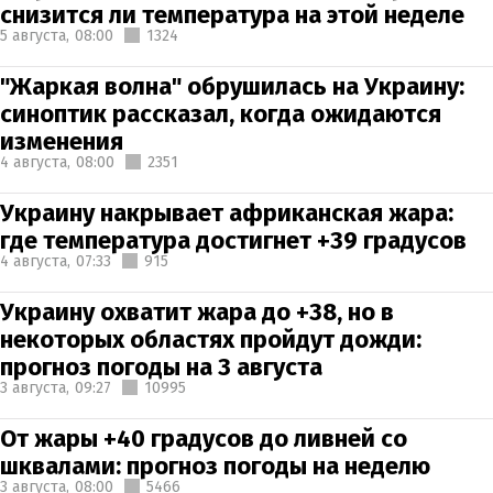
снизится ли температура на этой неделе
5 августа,
08:00
1324
"Жаркая волна" обрушилась на Украину:
синоптик рассказал, когда ожидаются
изменения
4 августа,
08:00
2351
Украину накрывает африканская жара:
где температура достигнет +39 градусов
4 августа,
07:33
915
Украину охватит жара до +38, но в
некоторых областях пройдут дожди:
прогноз погоды на 3 августа
3 августа,
09:27
10995
От жары +40 градусов до ливней со
шквалами: прогноз погоды на неделю
3 августа,
08:00
5466