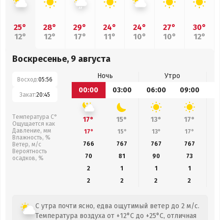
25°
28°
29°
24°
24°
27°
30°
12°
12°
17°
11°
10°
10°
12°
Воскресенье, 9 августа
Ночь
Утро
Восход:
05:56
00:00
03:00
06:00
09:00
1
Закат:
20:45
Температура С°
17°
15°
13°
17°
Ощущается как
Давление, мм
17°
15°
13°
17°
Влажность, %
766
767
767
767
Ветер, м/с
Вероятность
70
81
90
73
осадков, %
2
1
1
1
2
2
2
2
С утра почти ясно, едва ощутимый ветер до 2 м/с.
Температура воздуха от +12°C до +25°C, отличная