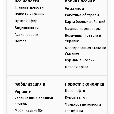
Все новости
Война России с
Главные новости
Украиной
Новости Украины
Ракетные обстрелы
Прямой эфир
Карта боевых действий
Видеоновости
Мирные переговоры
Аудионовости
Воздушная тревога в
Украине
Погода
Массированная атака по
Украине
Взрывы в России
Потери врага
Мобилизация в
Новости экономики
Цена нефти
Украине
Курсы валют
Увольнение с военной
службы
Финансовые новости
Мобилизация 50+
Тарифы на