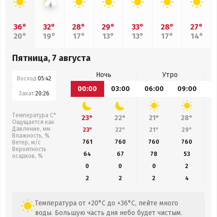
36°
32°
28°
29°
33°
28°
27°
20°
19°
17°
13°
13°
17°
14°
Пятница, 7 августа
Ночь
Утро
Восход:
05:42
00:00
03:00
06:00
09:00
1
Закат:
20:26
Температура С°
23°
22°
21°
28°
Ощущается как
Давление, мм
23°
22°
21°
29°
Влажность, %
761
760
760
760
Ветер, м/с
Вероятность
64
67
78
53
осадков, %
0
0
0
2
2
2
2
4
Температура от +20°C до +36°C, пейте много
воды. Большую часть дня небо будет чистым.