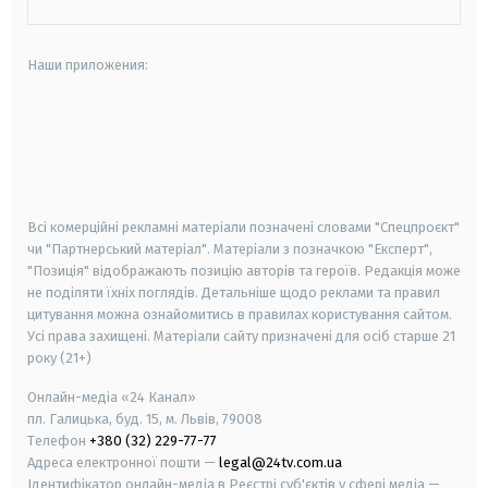
Наши приложения:
android
apple
smart tv
samsung smart tv
Всі комерційні рекламні матеріали позначені словами "Спецпроєкт"
чи "Партнерський матеріал". Матеріали з позначкою "Експерт",
"Позиція" відображають позицію авторів та героїв. Редакція може
не поділяти їхніх поглядів. Детальніше щодо реклами та правил
цитування можна ознайомитись в правилах користування сайтом.
Усі права захищені.
Матеріали сайту призначені для осіб старше
21
року (21+)
Онлайн-медіа «24 Канал»
пл. Галицька, буд. 15, м. Львів, 79008
Телефон
+380 (32) 229-77-77
Адреса електронної пошти —
legal@24tv.com.ua
Ідентифікатор онлайн-медіа в Реєстрі суб'єктів у сфері медіа —