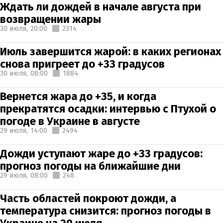
Ждать ли дождей в начале августа при
возвращении жары
30 июля,
20:00
2314
Июль завершится жарой: в каких регионах
снова пригреет до +33 градусов
30 июля,
08:00
1884
Вернется жара до +35, и когда
прекратятся осадки: интервью с Птухой о
погоде в Украине в августе
29 июля,
14:00
2494
Дожди уступают жаре до +33 градусов:
прогноз погоды на ближайшие дни
29 июля,
08:00
248
Часть областей покроют дожди, а
температура снизится: прогноз погоды в