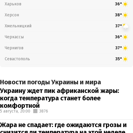
Харьков
36°
Херсон
38°
Хмельницкий
37°
Черкассы
36°
Чернигов
37°
Севастополь
35°
Новости погоды Украины и мира
Украину ждет пик африканской жары:
когда температура станет более
комфортной
5 августа,
20:00
3876
Жара не спадает: где ожидаются грозы и
снизится ли температура на этой неделе