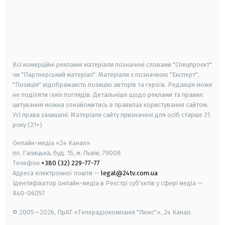
android
apple
smart tv
samsung smart tv
Всі комерційні рекламні матеріали позначені словами "Спецпроєкт"
чи "Партнерський матеріал". Матеріали з позначкою "Експерт",
"Позиція" відображають позицію авторів та героїв. Редакція може
не поділяти їхніх поглядів. Детальніше щодо реклами та правил
цитування можна ознайомитись в правилах користування сайтом.
Усі права захищені.
Матеріали сайту призначені для осіб старше
21
року (21+)
Онлайн-медіа «24 Канал»
пл. Галицька, буд. 15, м. Львів, 79008
Телефон
+380 (32) 229-77-77
Адреса електронної пошти —
legal@24tv.com.ua
Ідентифікатор онлайн-медіа в Реєстрі суб'єктів у сфері медіа —
R40-06057
© 2005—2026,
ПрАТ «Телерадіокомпанія "Люкс"», 24 Канал.