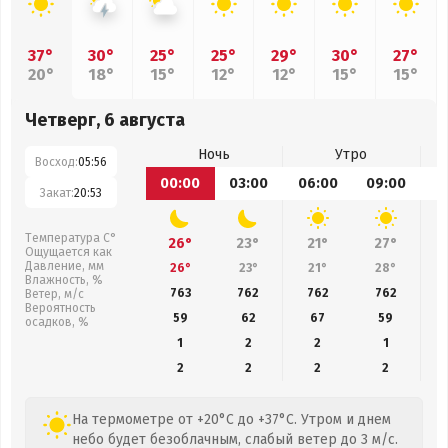
37°
30°
25°
25°
29°
30°
27°
20°
18°
15°
12°
12°
15°
15°
Четверг, 6 августа
Ночь
Утро
Восход:
05:56
00:00
03:00
06:00
09:00
1
Закат:
20:53
Температура С°
26°
23°
21°
27°
Ощущается как
Давление, мм
26°
23°
21°
28°
Влажность, %
763
762
762
762
Ветер, м/с
Вероятность
59
62
67
59
осадков, %
1
2
2
1
2
2
2
2
На термометре от +20°C до +37°C. Утром и днем
небо будет безоблачным, слабый ветер до 3 м/с.