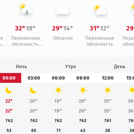
32°
19°
29°
14°
31°
12°
29
ая
Переменная
Облачно
Переменная
Пере
,
облачность,
облачность
обла
грозы
л
Ночь
Утро
День
00:00
03:00
06:00
09:00
12:00
15:
22°
20°
19°
28°
35°
36
22°
20°
19°
28°
35°
36
762
762
762
762
761
76
53
65
71
43
28
2