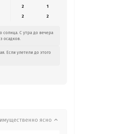
2
1
2
2
о солнца. С утра до вечера
з осадков.
я. Если улетели до этого
имущественно ясно