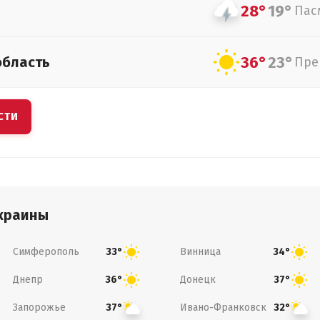
28°
19°
Пас
36°
23°
область
Пре
СТИ
краины
Симферополь
Винница
33°
34°
Днепр
Донецк
36°
37°
Запорожье
Ивано-Франковск
37°
32°