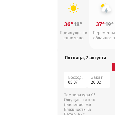
36°
18°
37°
19°
Преимуществ
Переменн
енно ясно
облачность
грозы
Пятница, 7 августа
Восход:
Закат:
05:07
20:02
Температура С°
Ощущается как
Давление, мм
Влажность, %
Ветер, м/с