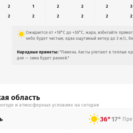
2
1
2
2
2
3
2
2
2
2
2
2
Ожидается от +18°C до +36°C, жара, избегайте прямог
небо будет чистым, едва ощутимый ветер до 3 м/с, бе
Народные приметы:
"Пимена. Аисты улетают в теплые кра
дня — зима будет ранней."
кая
область
огоде и атмосферных условиях на сегодня
36°
17°
ь
Пре