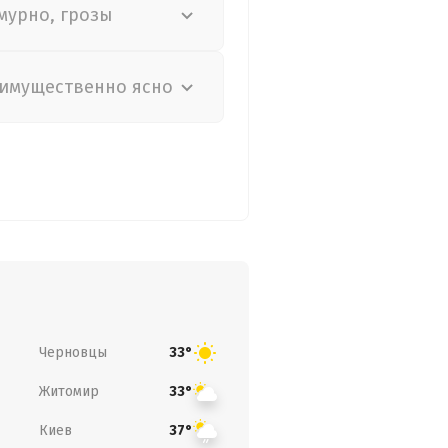
мурно, грозы
имущественно ясно
Черновцы
33°
Житомир
33°
Киев
37°