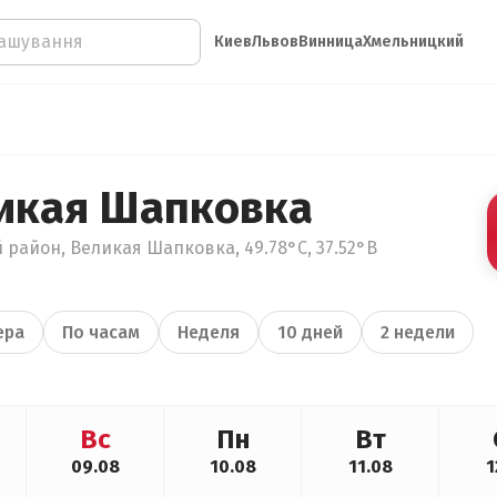
Киев
Львов
Винница
Хмельницкий
икая Шапковка
 район, Великая Шапковка, 49.78°С, 37.52°В
ера
По часам
Неделя
10 дней
2 недели
Вс
Пн
Вт
09.08
10.08
11.08
1