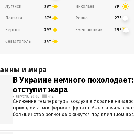
Луганск
Николаев
38°
39°
Полтава
Ровно
37°
27°
Херсон
Хмельницкий
39°
29°
Севастополь
34°
раины и мира
В Украине немного похолодает:
отступит жара
7 августа,
20:00
412
Снижение температуры воздуха в Украине началось
приходом атмосферного фронта. Уже с начала сле
большинство регионов окажутся под влиянием нов