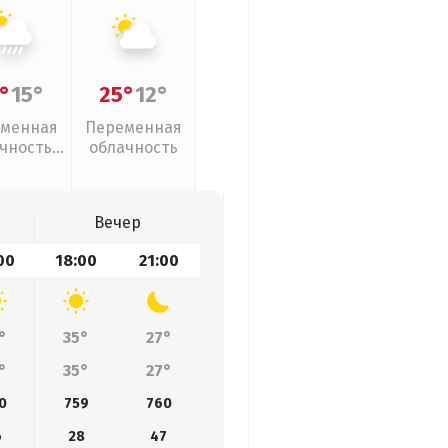
°
15°
25°
12°
менная
Переменная
чность,
облачность
ивни
Вечер
00
18:00
21:00
°
35°
27°
°
35°
27°
0
759
760
6
28
47