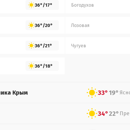
36°
/
17°
Богодухов
36°
/
20°
Лозовая
36°
/
21°
Чугуев
36°
/
18°
33°
19°
лика Крым
Ясн
34°
22°
Пре