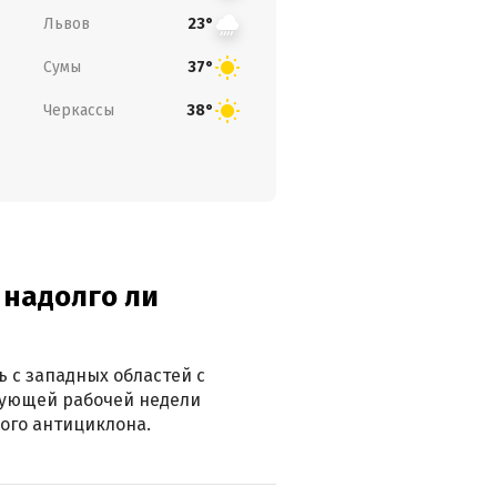
Львов
23°
Сумы
37°
Черкассы
38°
 надолго ли
 с западных областей с
дующей рабочей недели
ого антициклона.