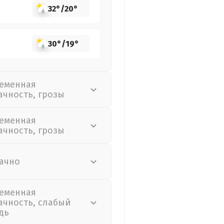
32°
/
20°
30°
/
19°
еменная
ачность, грозы
еменная
ачность, грозы
ачно
еменная
ачность, слабый
дь