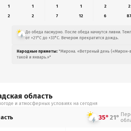
1
1
1
1
2
2
2
2
7
12
6
8
До обеда пасмурно. После обеда начнутся ливни. Тем
от +21°C до +33°C. Вечером прекратится дождь.
Народные приметы:
"Мирона. «Ветреный день («Мирон-в
такой и январь.»"
адская
область
огоде и атмосферных условиях на сегодня
Пер
35°
21°
асть
обл