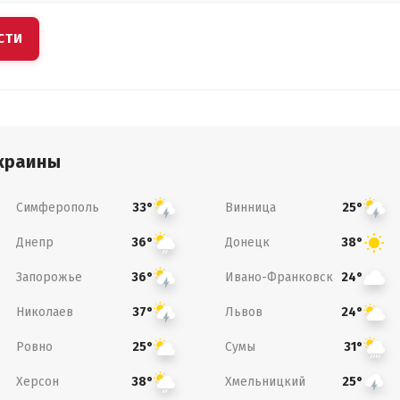
СТИ
краины
Симферополь
Винница
33°
25°
Днепр
Донецк
36°
38°
Запорожье
Ивано-Франковск
36°
24°
Николаев
Львов
37°
24°
Ровно
Сумы
25°
31°
Херсон
Хмельницкий
38°
25°