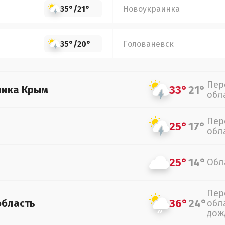
35°
/
21°
Новоукраинка
35°
/
20°
Голованевск
Пер
33°
21°
лика Крым
обл
Пер
25°
17°
обл
25°
14°
Обл
Пер
36°
24°
область
обл
дож