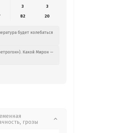
3
3
7
82
20
пература будет колебаться
етрогон»). Какой Мирон —
еменная
ачность, грозы