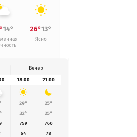
°
14°
26°
13°
менная
Ясно
ачность
Вечер
00
18:00
21:00
°
29°
25°
°
32°
25°
9
759
760
3
64
78