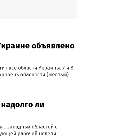
 Украине объявлено
ит все области Украины. 7 и 8
 уровень опасности (желтый).
 надолго ли
 с западных областей с
дующей рабочей недели