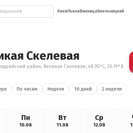
Киев
Львов
Винница
Хмельницкий
икая Скелевая
ндрийский район, Великая Скелевая, 48.95°С, 33.19°В
ера
По часам
Неделя
10 дней
2 недели
Пн
Вт
Ср
10.08
11.08
12.08
1