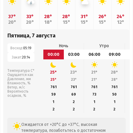
37°
33°
28°
28°
31°
26°
24°
20°
20°
18°
15°
15°
15°
12°
Пятница, 7 августа
Ночь
Утро
Восход:
05:19
00:00
03:00
06:00
09:00
1
Закат:
20:14
Температура С°
25°
23°
21°
28°
Ощущается как
Давление, мм
25°
23°
21°
28°
Влажность, %
761
761
761
761
Ветер, м/с
Вероятность
59
69
73
50
осадков, %
1
2
1
1
2
2
2
2
Ожидается от +20°C до +37°C, высокая
температура, позаботьтесь о достаточном