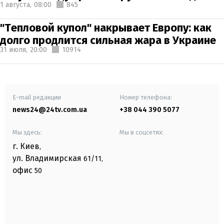
1 августа,
08:00
845
"Тепловой купол" накрывает Европу: как
долго продлится сильная жара в Украине
31 июля,
20:00
10914
E-mail редакции
Номер телефона:
news24@24tv.com.ua
+38 044 390 5077
Мы здесь:
Мы в соцсетях:
г. Киев
,
ул. Владимирская
61/11,
офис
50