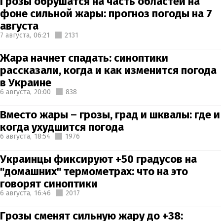
Грозы обрушатся на часть областей на
фоне сильной жары: прогноз погоды на 7
августа
7 августа,
06:21
2131
Жара начнет спадать: синоптики
рассказали, когда и как изменится погода
в Украине
6 августа,
20:00
838
Вместо жары – грозы, град и шквалы: где и
когда ухудшится погода
6 августа,
18:54
1976
Украинцы фиксируют +50 градусов на
"домашних" термометрах: что на это
говорят синоптики
6 августа,
16:46
2017
Грозы сменят сильную жару до +38: