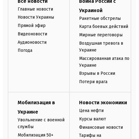
Все новости
Война России с
Главные новости
Украиной
Новости Украины
Ракетные обстрелы
Прямой эфир
Карта боевых действий
Видеоновости
Мирные переговоры
Аудионовости
Воздушная тревога в
Украине
Погода
Массированная атака по
Украине
Взрывы в России
Потери врага
Мобилизация в
Новости экономики
Цена нефти
Украине
Курсы валют
Увольнение с военной
службы
Финансовые новости
Мобилизация 50+
Тарифы на