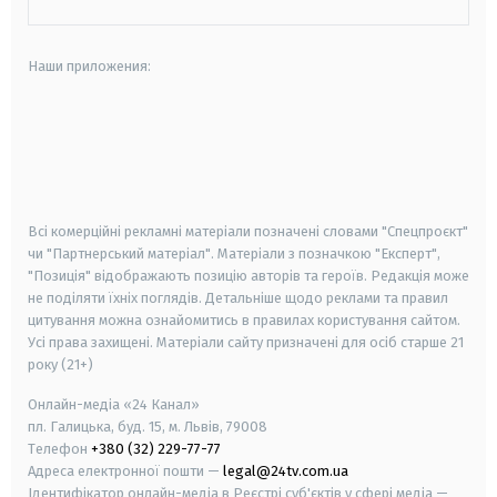
Наши приложения:
android
apple
smart tv
samsung smart tv
Всі комерційні рекламні матеріали позначені словами "Спецпроєкт"
чи "Партнерський матеріал". Матеріали з позначкою "Експерт",
"Позиція" відображають позицію авторів та героїв. Редакція може
не поділяти їхніх поглядів. Детальніше щодо реклами та правил
цитування можна ознайомитись в правилах користування сайтом.
Усі права захищені.
Матеріали сайту призначені для осіб старше
21
року (21+)
Онлайн-медіа «24 Канал»
пл. Галицька, буд. 15, м. Львів, 79008
Телефон
+380 (32) 229-77-77
Адреса електронної пошти —
legal@24tv.com.ua
Ідентифікатор онлайн-медіа в Реєстрі суб'єктів у сфері медіа —