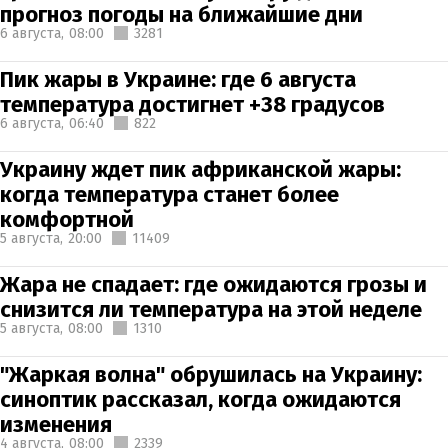
прогноз погоды на ближайшие дни
6 августа,
08:00
3281
Пик жары в Украине: где 6 августа
температура достигнет +38 градусов
6 августа,
06:40
822
Украину ждет пик африканской жары:
когда температура станет более
комфортной
5 августа,
20:00
11409
Жара не спадает: где ожидаются грозы и
снизится ли температура на этой неделе
5 августа,
08:00
1310
"Жаркая волна" обрушилась на Украину:
синоптик рассказал, когда ожидаются
изменения
4 августа,
08:00
2339