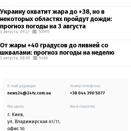
Украину охватит жара до +38, но в
некоторых областях пройдут дожди:
прогноз погоды на 3 августа
3 августа,
09:27
10995
От жары +40 градусов до ливней со
шквалами: прогноз погоды на неделю
3 августа,
08:00
5466
E-mail редакции
Номер телефона:
news24@24tv.com.ua
+38 044 390 5077
Мы здесь:
Мы в соцсетях:
г. Киев
,
ул. Владимирская
61/11,
офис
50