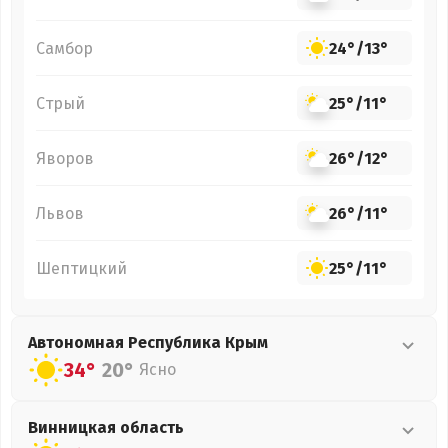
Самбор
24°
/
13°
Стрый
25°
/
11°
Яворов
26°
/
12°
Львов
26°
/
11°
Шептицкий
25°
/
11°
Автономная Республика Крым
34°
20°
Ясно
Винницкая
область