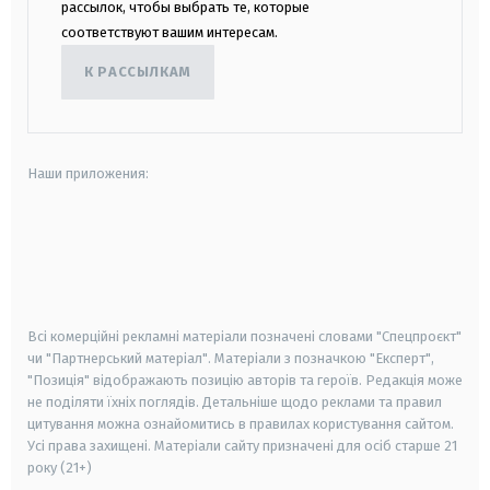
рассылок, чтобы выбрать те, которые
соответствуют вашим интересам.
К РАССЫЛКАМ
Наши приложения:
android
apple
smart tv
samsung smart tv
Всі комерційні рекламні матеріали позначені словами "Спецпроєкт"
чи "Партнерський матеріал". Матеріали з позначкою "Експерт",
"Позиція" відображають позицію авторів та героїв. Редакція може
не поділяти їхніх поглядів. Детальніше щодо реклами та правил
цитування можна ознайомитись в правилах користування сайтом.
Усі права захищені.
Матеріали сайту призначені для осіб старше
21
року (21+)