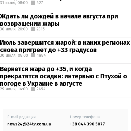
31 июля,
08:00
427
Ждать ли дождей в начале августа при
возвращении жары
30 июля,
20:00
2315
Июль завершится жарой: в каких регионах
снова пригреет до +33 градусов
30 июля,
08:00
1884
Вернется жара до +35, и когда
прекратятся осадки: интервью с Птухой о
погоде в Украине в августе
29 июля,
14:00
2494
E-mail редакции
Номер телефона:
news24@24tv.com.ua
+38 044 390 5077