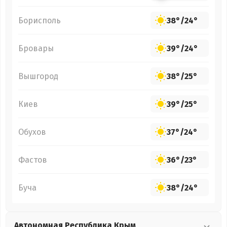
Борисполь
38°
/
24°
Бровары
39°
/
24°
Вышгород
38°
/
25°
Киев
39°
/
25°
Обухов
37°
/
24°
Фастов
36°
/
23°
Буча
38°
/
24°
Автономная Республика Крым