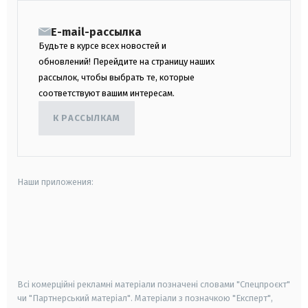
E-mail-рассылка
Будьте в курсе всех новостей и
обновлений! Перейдите на страницу наших
рассылок, чтобы выбрать те, которые
соответствуют вашим интересам.
К РАССЫЛКАМ
Наши приложения:
android
apple
smart tv
samsung smart tv
Всі комерційні рекламні матеріали позначені словами "Спецпроєкт"
чи "Партнерський матеріал". Матеріали з позначкою "Експерт",