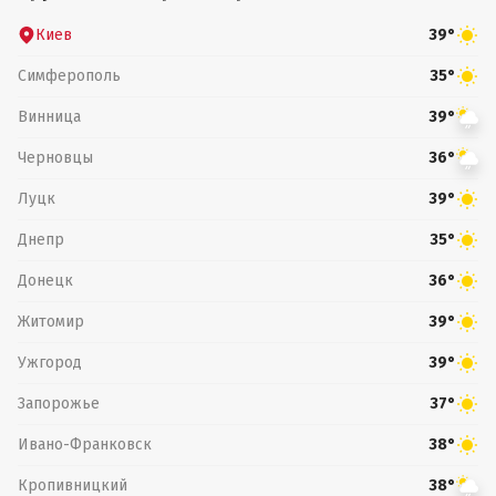
Киев
39°
Симферополь
35°
Винница
39°
Черновцы
36°
Луцк
39°
Днепр
35°
Донецк
36°
Житомир
39°
Ужгород
39°
Запорожье
37°
Ивано-Франковск
38°
Кропивницкий
38°