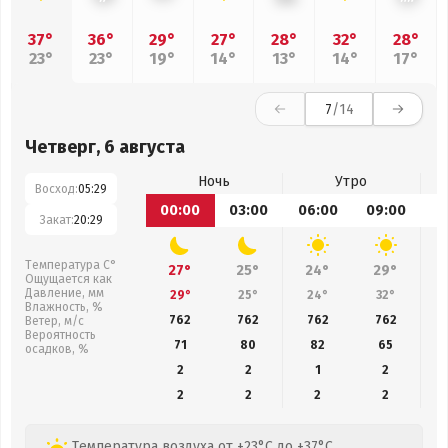
37°
36°
29°
27°
28°
32°
28°
23°
23°
19°
14°
13°
14°
17°
7
/14
Четверг, 6 августа
Ночь
Утро
Восход:
05:29
00:00
03:00
06:00
09:00
1
Закат:
20:29
Температура С°
27°
25°
24°
29°
Ощущается как
Давление, мм
29°
25°
24°
32°
Влажность, %
762
762
762
762
Ветер, м/с
Вероятность
71
80
82
65
осадков, %
2
2
1
2
2
2
2
2
Температура воздуха от +23°C до +37°C,