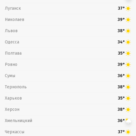
Луганск
37°
Николаев
39°
Львов
38°
Одесса
34°
Полтава
35°
Ровно
39°
Сумы
36°
Тернополь
38°
Харьков
35°
Херсон
38°
Хмельницкий
36°
Черкассы
37°