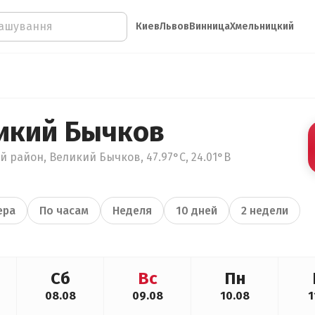
Киев
Львов
Винница
Хмельницкий
икий Бычков
й район, Великий Бычков, 47.97°С, 24.01°В
ера
По часам
Неделя
10 дней
2 недели
Сб
Вс
Пн
08.08
09.08
10.08
1