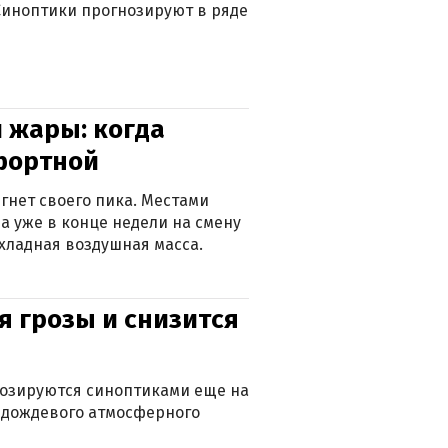
. Синоптики прогнозируют в ряде
 жары: когда
фортной
гнет своего пика. Местами
 а уже в конце недели на смену
хладная воздушная масса.
я грозы и снизится
нозируются синоптиками еще на
д дождевого атмосферного