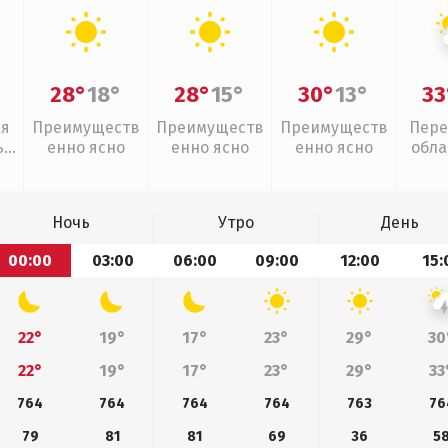
28°
18°
28°
15°
30°
13°
33
ая
Преимуществ
Преимуществ
Преимуществ
Пере
,
енно ясно
енно ясно
енно ясно
обла
слаб
Ночь
Утро
День
00:00
03:00
06:00
09:00
12:00
15:
22°
19°
17°
23°
29°
30
22°
19°
17°
23°
29°
33
764
764
764
764
763
76
79
81
81
69
36
5