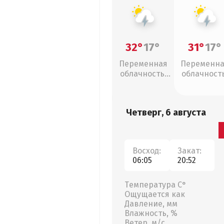
32°
17°
31°
17°
Переменная
Переменн
облачность,
облачность
грозы
грозы
Четверг, 6 августа
Восход:
Закат:
06:05
20:52
Температура С°
Ощущается как
Давление, мм
Влажность, %
Ветер, м/с