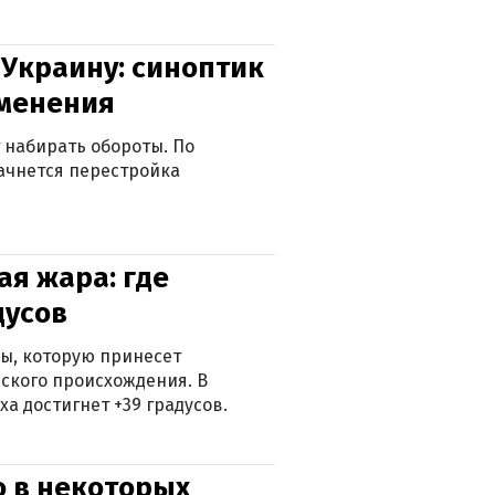
 Украину: синоптик
зменения
 набирать обороты. По
ачнется перестройка
я жара: где
дусов
ры, которую принесет
ского происхождения. В
а достигнет +39 градусов.
о в некоторых