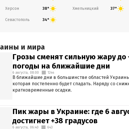
Херсон
Хмельницкий
38°
37°
Севастополь
34°
раины и мира
Грозы сменят сильную жару до 
погоды на ближайшие дни
6 августа,
08:00
1244
В ближайшие дни в большинстве областей Украины
которая постепенно будет спадать. Наряду со сн
кратковременные осадки.
Пик жары в Украине: где 6 авг
достигнет +38 градусов
6 августа,
06:40
643