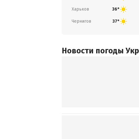
Харьков
36°
Чернигов
37°
Новости погоды Ук