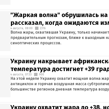
"Жаркая волна" обрушилась на
рассказал, когда ожидаются и
4 августа,
08:00
2316
Волна жары, охватившая Украину, только начинает
предварительным прогнозам, ближе к выходным н
синоптических процессов.
Украину накрывает африканска
температура достигнет +39 гра
4 августа,
07:33
900
На этой неделе Украину охватит мощная волна жа
антициклон и горячая воздушная масса субтропиче
большинстве регионов дневная температура воздух
Украину охватит жара до +38, н