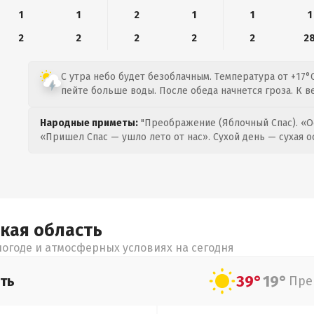
1
1
2
1
1
1
2
2
2
2
2
2
С утра небо будет безоблачным. Температура от +17°C
пейте больше воды. После обеда начнется гроза. К в
Народные приметы:
"Преображение (Яблочный Спас). «О
«Пришел Спас — ушло лето от нас». Сухой день — сухая о
ская
область
огоде и атмосферных условиях на сегодня
39°
19°
ть
Пре