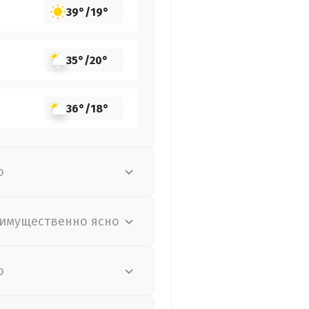
39°
/
19°
35°
/
20°
36°
/
18°
о
имущественно ясно
о