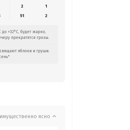
2
1
8
51
2
 до +32°C, будет жарко,
ечеру прекратятся грозы.
свящают яблоки и груши.
сень"
имущественно ясно