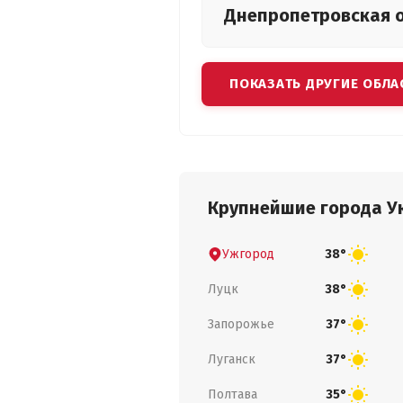
Днепропетровская
ПОКАЗАТЬ ДРУГИЕ ОБЛА
Крупнейшие города У
Ужгород
38°
Луцк
38°
Запорожье
37°
Луганск
37°
Полтава
35°