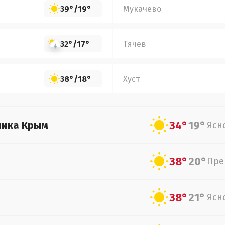
39°
/
19°
Мукачево
32°
/
17°
Тячев
38°
/
18°
Хуст
34°
19°
лика Крым
Ясн
38°
20°
Пре
38°
21°
Ясн