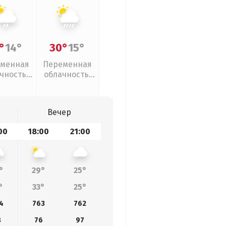
°
14°
30°
15°
менная
Переменная
чность,
облачность,
ый дождь
ливни
Вечер
00
18:00
21:00
°
29°
25°
°
33°
25°
4
763
762
8
76
97