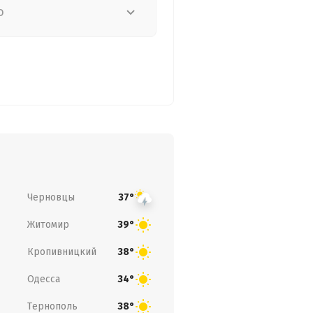
о
Черновцы
37°
Житомир
39°
Кропивницкий
38°
Одесса
34°
Тернополь
38°