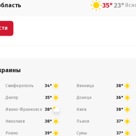
35°
23°
область
Ясн
СТИ
краины
Симферополь
Винница
34°
38°
Днепр
Донецк
35°
36°
Ивано-Франковск
Киев
38°
38°
Николаев
Львов
38°
37°
Ровно
Сумы
39°
37°