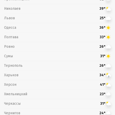
Николаев
39°
Львов
25°
Одесса
36°
Полтава
33°
Ровно
26°
Сумы
31°
Тернополь
26°
Харьков
34°
Херсон
41°
Хмельницкий
23°
Черкассы
31°
Чернигов
24°