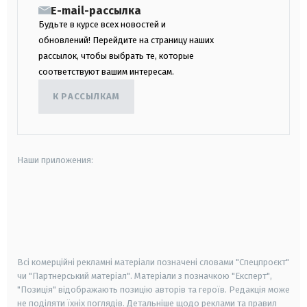
E-mail-рассылка
Будьте в курсе всех новостей и
обновлений! Перейдите на страницу наших
рассылок, чтобы выбрать те, которые
соответствуют вашим интересам.
К РАССЫЛКАМ
Наши приложения:
android
apple
smart tv
samsung smart tv
Всі комерційні рекламні матеріали позначені словами "Спецпроєкт"
чи "Партнерський матеріал". Матеріали з позначкою "Експерт",
"Позиція" відображають позицію авторів та героїв. Редакція може
не поділяти їхніх поглядів. Детальніше щодо реклами та правил