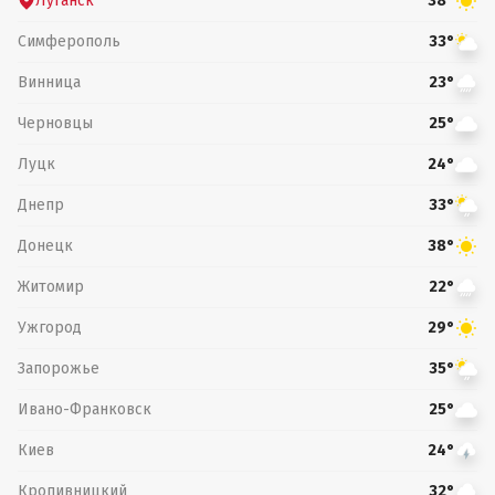
Луганск
38°
Симферополь
33°
Винница
23°
Черновцы
25°
Луцк
24°
Днепр
33°
Донецк
38°
Житомир
22°
Ужгород
29°
Запорожье
35°
Ивано-Франковск
25°
Киев
24°
Кропивницкий
32°