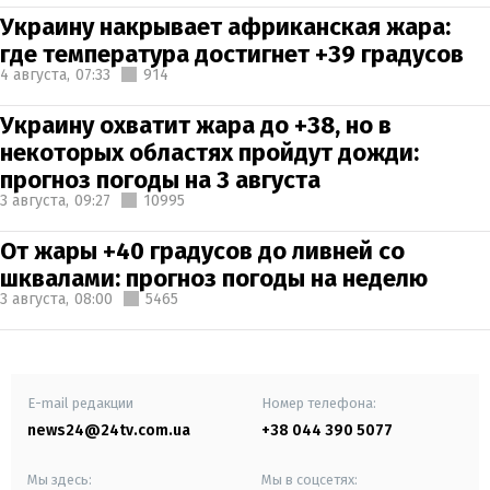
Украину накрывает африканская жара:
где температура достигнет +39 градусов
4 августа,
07:33
914
Украину охватит жара до +38, но в
некоторых областях пройдут дожди:
прогноз погоды на 3 августа
3 августа,
09:27
10995
От жары +40 градусов до ливней со
шквалами: прогноз погоды на неделю
3 августа,
08:00
5465
E-mail редакции
Номер телефона:
news24@24tv.com.ua
+38 044 390 5077
Мы здесь:
Мы в соцсетях: