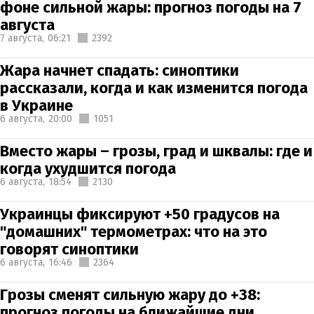
фоне сильной жары: прогноз погоды на 7
августа
7 августа,
06:21
2392
Жара начнет спадать: синоптики
рассказали, когда и как изменится погода
в Украине
6 августа,
20:00
1051
Вместо жары – грозы, град и шквалы: где и
когда ухудшится погода
6 августа,
18:54
2130
Украинцы фиксируют +50 градусов на
"домашних" термометрах: что на это
говорят синоптики
6 августа,
16:46
2364
Грозы сменят сильную жару до +38:
прогноз погоды на ближайшие дни