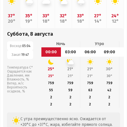
37°
35°
33°
32°
33°
27°
24°
20°
19°
18°
18°
18°
14°
12°
Суббота, 8 августа
Ночь
Утро
Восход:
05:04
00:00
03:00
06:00
09:00
1
Закат:
19:47
Температура С°
25°
21°
21°
30°
Ощущается как
Давление, мм
25°
21°
21°
30°
Влажность, %
759
759
759
759
Ветер, м/с
Вероятность
55
59
63
42
осадков, %
2
2
2
2
2
2
2
2
С утра преимущественно ясно. Ожидается от
+20°C до +37°C, жара, избегайте прямого солнца.